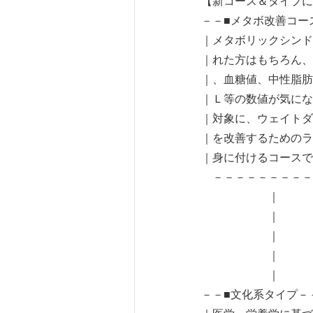
【新コース＆タイプに
－－■メタボ改善コ
｜メタボリックシンド
｜れた方はもちろん、
｜、血糖値、中性脂肪
｜Ｌ等の数値が気にな
｜対象に、ウェイトダ
｜を改善するためのラ
｜身に付ける
－－－－－－－－－
｜ 
｜ 
｜
｜ 
｜ 
－－■文化系タイプ