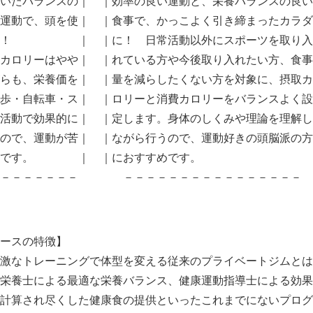
いたバランスの｜ ｜効率の良い運動と、栄養バランスの良い
運動で、頭を使｜ ｜食事で、かっこよく引き締まったカラダ
トに！ ｜ ｜に！ 日常活動以外にスポーツを取り入
カロリーはやや｜ ｜れている方や今後取り入れたい方、食事
らも、栄養価を｜ ｜量を減らしたくない方を対象に、摂取カ
歩・自転車・ス｜ ｜ロリーと消費カロリーをバランスよく設
活動で効果的に｜ ｜定します。身体のしくみや理論を理解し
ので、運動が苦｜ ｜ながら行うので、運動好きの頭脳派の方
おすすめです。 ｜ ｜におすすめです。
－－－－－－－－ －－－－－－－－－－－－－－－－
Japanese
ースの特徴】
激なトレーニングで体型を変える従来のプライベートジムとは
栄養士による最適な栄養バランス、健康運動指導士による効果
計算され尽くした健康食の提供といったこれまでにないプログ