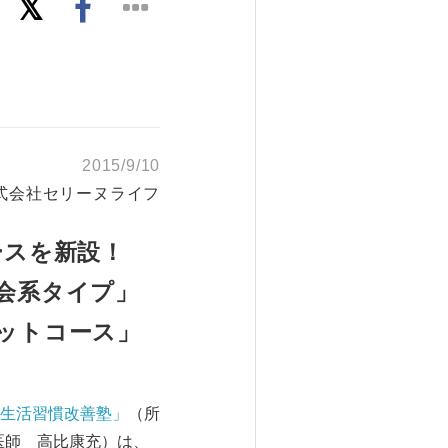
2015/9/10
式会社セリーヌライフ
ースを新設！
会系タイプ」
ットコース」
生活習慣改善塾」
（所
医師 高比康充）は、