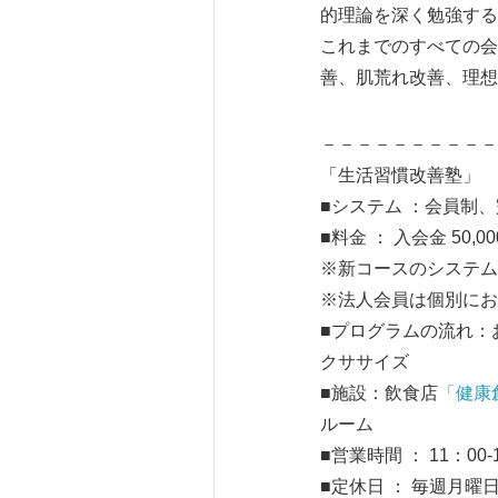
的理論を深く勉強する
これまでのすべての会
善、肌荒れ改善、理想
－－－－－－－－－－
「生活習慣改善塾」
■システム ：会員制
■料金 ： 入会金 50,0
※新コースのシステム
※法人会員は個別にお
■プログラムの流れ：
クササイズ
■施設：飲食店
「健康
ルーム
■営業時間 ： 11：00-
■定休日 ： 毎週月