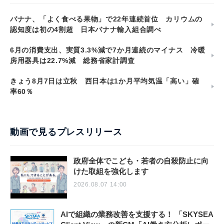
バナナ、「よく食べる果物」で22年連続首位 カリウムの
認知度は初の4割超 日本バナナ輸入組合調べ
6月の消費支出、実質3.3%減で7か月連続のマイナス 冷暖
房用器具は22.7%減 総務省家計調査
きょう8月7日は立秋 西日本は1か月平均気温「高い」確
率60％
動画で見るプレスリリース
政府全体でこども・若者の自殺防止に向
けた取組を強化します
2026.08.07 14:00
AIで組織の業務改善を支援する！ 「SKYSEA