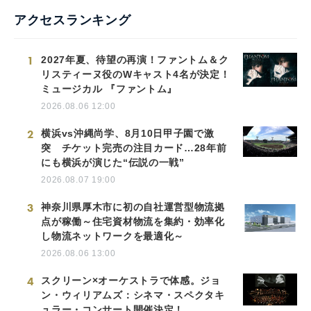
アクセスランキング
1
2027年夏、待望の再演！ファントム＆ク
リスティーヌ役のWキャスト4名が決定！
ミュージカル 『ファントム』
2026.08.06 12:00
2
横浜vs沖縄尚学、8月10日甲子園で激
突 チケット完売の注目カード…28年前
にも横浜が演じた“伝説の一戦”
2026.08.07 19:00
3
神奈川県厚木市に初の自社運営型物流拠
点が稼働～住宅資材物流を集約・効率化
し物流ネットワークを最適化～
2026.08.06 13:00
4
スクリーン×オーケストラで体感。ジョ
ン・ウィリアムズ：シネマ・スペクタキ
ュラー・コンサート開催決定！