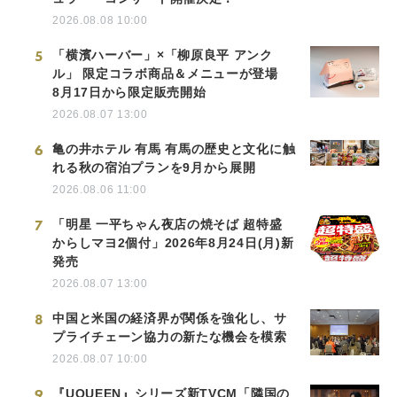
2026.08.08 10:00
5
「横濱ハーバー」×「柳原良平 アンク
ル」 限定コラボ商品＆メニューが登場
8月17日から限定販売開始
2026.08.07 13:00
6
亀の井ホテル 有馬 有馬の歴史と文化に触
れる秋の宿泊プランを9月から展開
2026.08.06 11:00
7
「明星 一平ちゃん夜店の焼そば 超特盛
からしマヨ2個付」2026年8月24日(月)新
発売
2026.08.07 13:00
8
中国と米国の経済界が関係を強化し、サ
プライチェーン協力の新たな機会を模索
2026.08.07 10:00
9
『UQUEEN』シリーズ新TVCM「隣国の