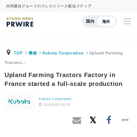
共同通信グループのプレスリリース配信メディア
KYODO NEWS
国内
海外
PRWIRE
TOP
機械
Kubota Corporation
Upland Farming
Tractors…
Upland Farming Tractors Factory in
France started a full-scale production
Kubota Corporation
2015/9/18 16:00