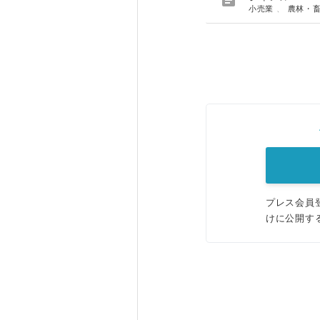

小売業
、
農林・
プレス会員
けに公開す