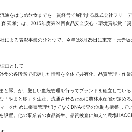
流通をはじめ飲食までを一貫経営で展開する株式会社フリーデ
 森 延孝）は、2015年度第24回食品安全安心・環境貢献賞「
社による表彰事業のひとつで、今年は8月25日に東京・元赤坂
理由として
、外食の各段階で把握した情報を全体で共有化。品質管理・作
やまと豚」が、厳しい血統管理を行ってブランドを確立している
質な「やまと豚」を生産、流通させるために農林水産省が定める農
ィーのために帳票管理だけでなくDNA検査の体制も構築して
関を設置。他の事業者の食品衛生、品質検査に加えて農場HACC
す。