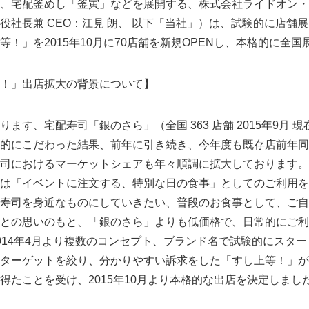
、宅配釜めし「釜寅」などを展開する、株式会社ライドオン・
役社長兼 CEO：江見 朗、 以下「当社」）は、試験的に店舗
！」を2015年10月に70店舗を新規OPENし、本格的に全
！」出店拡大の背景について】
ます、宅配寿司「銀のさら」（全国 363 店舗 2015年9月 
的にこだわった結果、前年に引き続き、今年度も既存店前年同期
司におけるマーケットシェアも年々順調に拡大しております。
は「イベントに注文する、特別な日の食事」としてのご利用を
寿司を身近なものにしていきたい、普段のお食事として、ご自
との思いのもと、「銀のさら」よりも低価格で、日常的にご利
014年4月より複数のコンセプト、ブランド名で試験的にスタ
ターゲットを絞り、分かりやすい訴求をした「すし上等！」が
得たことを受け、2015年10月より本格的な出店を決定しまし