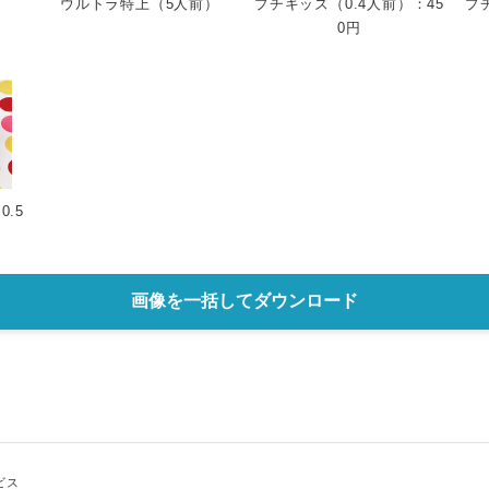
ウルトラ特上（5人前）
プチキッズ（0.4人前）：45
プ
0円
.5
画像を一括してダウンロード
ビス