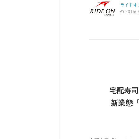
ライドオ
2015/9
宅配寿
新業態「