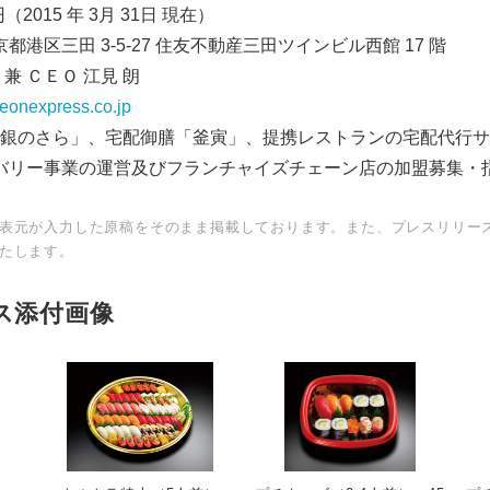
（2015 年 3月 31日 現在）
English
東京都港区三田 3-5-27 住友不動産三田ツインビル西館 17 階
兼 ＣＥＯ 江見 朗
deonexpress.co.jp
銀のさら」、宅配御膳「釜寅」、提携レストランの宅配代行サ
バリー事業の運営及びフランチャイズチェーン店の加盟募集・
表元が入力した原稿をそのまま掲載しております。また、プレスリリー
たします。
ス添付画像