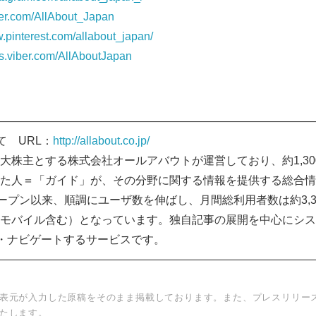
itter.com/AllAbout_Japan
w.pinterest.com/allabout_japan/
ats.viber.com/AllAboutJapan
――――――――――――――――――――――――――――
いて URL：
http://allabout.co.jp/
大株主とする株式会社オールアバウトが運営しており、約1,30
た人＝「ガイド」が、その分野に関する情報を提供する総合情報
ープン以来、順調にユーザ数を伸ばし、月間総利用者数は約3,36
モバイル含む）となっています。独自記事の展開を中心にシス
集・ナビゲートするサービスです。
――――――――――――――――――――――――――――
表元が入力した原稿をそのまま掲載しております。また、プレスリリー
たします。