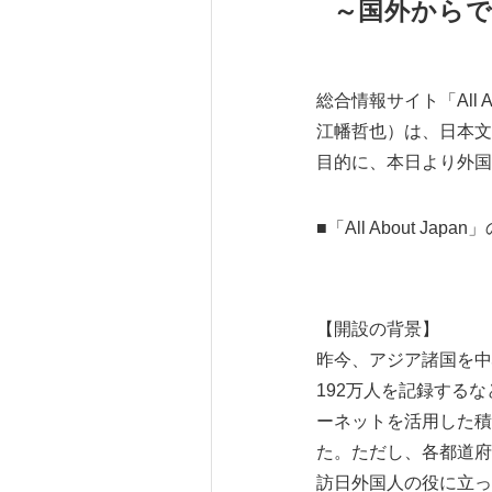
～国外からで
総合情報サイト「All
江幡哲也）は、日本文
目的に、本日より外国人
■「All About Japa
【開設の背景】
昨今、アジア諸国を中
192万人を記録する
ーネットを活用した積
た。ただし、各都道府
訪日外国人の役に立っ