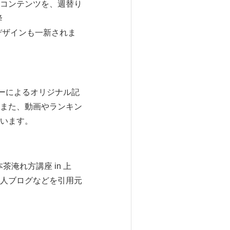
コンテンツを、週替り
降
ージのデザインも一新されま
イターによるオリジナル記
訳。また、動画やランキン
います。
茶淹れ方講座 in 上
人ブログなどを引用元