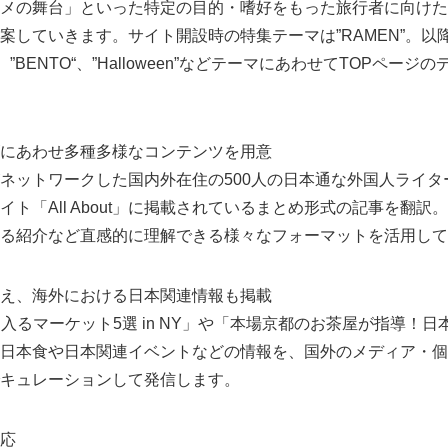
メの舞台」といった特定の目的・嗜好をもった旅行者に向けた
案していきます。サイト開設時の特集テーマは”RAMEN”。以
E”、”BENTO“、”Halloween”などテーマにあわせてTOPペ
にあわせ多種多様なコンテンツを用意
Japan」がネットワークした国内外在住の500人の日本通な外国人ラ
ト「All About」に掲載されているまとめ形式の記事を翻
る紹介など直感的に理解できる様々なフォーマットを活用して
Japanese
え、海外における日本関連情報も掲載
手に入るマーケット5選 in NY」や「本場京都のお茶屋が指導！日本
日本食や日本関連イベントなどの情報を、国外のメディア・個
キュレーションして発信します。
応