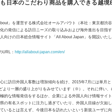
も日本のこだわり商品を購入できる越境
 About」を運営する株式会社オールアバウト（本社：東京都
化の発信による訪日ニーズの取り込みおよび海外進出を目指す
向けの日本総合情報サイト「All About Japan」を開設いた
n」のURL：
http://allabout-japan.com/en/
心に訪日外国人客数は増加傾向を続け、2015年7月には単月
などより一層の盛り上がりをみせています（※）。それに伴い、
極的な情報発信をするほか、企業による外国人向け情報サイト
県の有名スポットに注力し過ぎていたり、外国人目線が欠如し
ているとは言えず、今後日本を訪れたいという新規ユーザに向