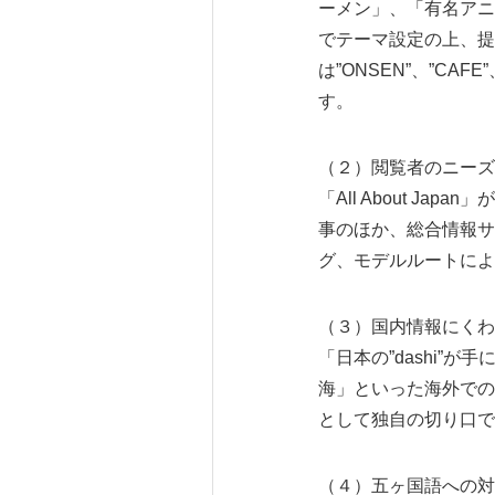
ーメン」、「有名アニ
でテーマ設定の上、提
は”ONSEN”、”CAF
す。
（２）閲覧者のニーズ
「All About 
事のほか、総合情報サイ
グ、モデルルートによ
（３）国内情報にくわ
「日本の”dashi”が
海」といった海外での
として独自の切り口で
（４）五ヶ国語への対