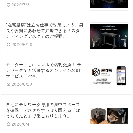
2020/7/21
”在宅腰痛”は立ち仕事で対策しよう。身
長や姿勢にあわせて昇降できる「スタ
ンディングデスク」のご提案。
2020/6/16
モニターごしにスマホで名刺交換！ テ
レワークでも活躍するオンライン名刺
サービス「2bs」
2020/6/10
自宅にテレワーク専用の集中スペース
を確保！デスクをすっぽり囲える「ぼ
っちてんと」で巣ごもりしよう。
2020/6/4