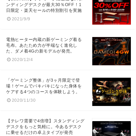
ンディングデスクが最大30％OFF！1
日限定・楽天セールの特別割引を実施
2021/9/9
電熱ヒーター内蔵の新ゲーミング着る
毛布。あたため力が半端なく進化し
た、ダメ着4Gの新モデルが発売。
2020/12/4
「ゲーミング整体」が3ヶ月限定で登
場！ゲームでバキバキになった身体を
Japanese
ケアする4つのコースを体験しよう。
2020/11/30
【テレワ需要で4倍増】スタンディング
デスクをもっと気軽に。今あるデスク
English
に乗せるだけの卓上タイプが発売