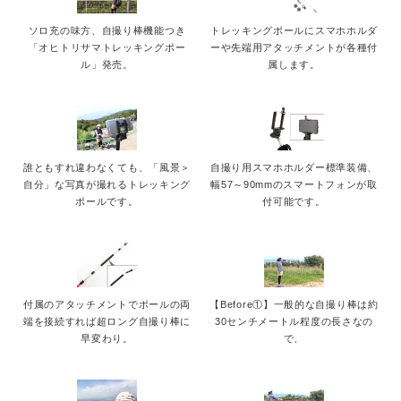
ソロ充の味方、自撮り棒機能つき
トレッキングポールにスマホホルダ
「オヒトリサマトレッキングポー
ーや先端用アタッチメントが各種付
ル」発売。
属します。
誰ともすれ違わなくても、「風景＞
自撮り用スマホホルダー標準装備、
自分」な写真が撮れるトレッキング
幅57～90mmのスマートフォンが取
ポールです。
付可能です。
付属のアタッチメントでポールの両
【Before①】一般的な自撮り棒は約
端を接続すれば超ロング自撮り棒に
30センチメートル程度の長さなの
早変わり。
で、