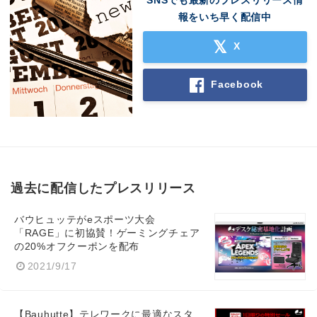
SNSでも最新のプレスリリース情
報をいち早く配信中
X
Facebook
過去に配信したプレスリリース
バウヒュッテがeスポーツ大会
「RAGE」に初協賛！ゲーミングチェア
の20%オフクーポンを配布
2021/9/17
【Bauhutte】テレワークに最適なスタ