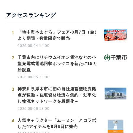
アクセスランキング
1
「地中海本まぐろ」フェア-8月7日（金）
より期間・数量限定で販売-
2026.08.04 14:00
2
千葉市内にリチウムイオン電池などの小
型充電式電池回収ボックスを新たに15カ
所設置
2026.08.05 16:00
3
神奈川県厚木市に初の自社運営型物流拠
点が稼働～住宅資材物流を集約・効率化
し物流ネットワークを最適化～
2026.08.06 13:00
4
人気キャラクター「ムーミン」とコラボ
した4アイテムを8月6日に発売