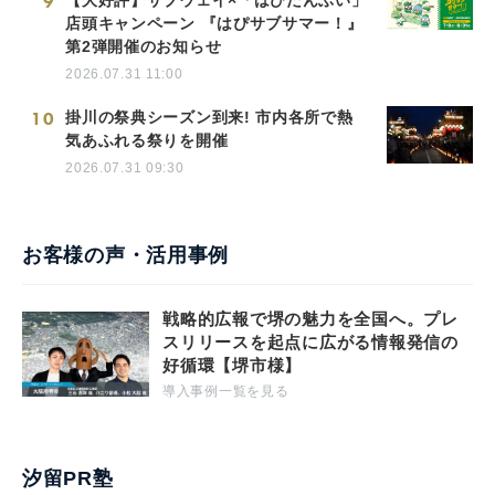
9
【大好評】サブウェイ×「はぴだんぶい」
店頭キャンペーン 『はぴサブサマー！』
第2弾開催のお知らせ
2026.07.31 11:00
10
掛川の祭典シーズン到来! 市内各所で熱
気あふれる祭りを開催
2026.07.31 09:30
お客様の声・活用事例
戦略的広報で堺の魅力を全国へ。プレ
スリリースを起点に広がる情報発信の
好循環【堺市様】
導入事例一覧を見る
汐留PR塾