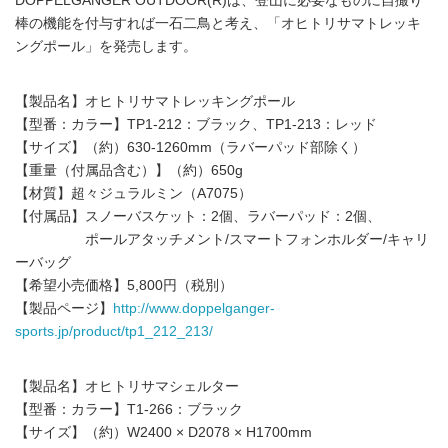
DOPPELGANGER OUTDOOR(R)は、登山に必要なものに自撮り
棒の機能を付与すれば一石二鳥と考え、「オヒトリサマトレッキ
ングポール」を発売します。
【製品名】オヒトリサマトレッキングポール
【型番：カラー】TP1-212：ブラック、TP1-213：レッド
【サイズ】（約）630-1260mm（ラバーパッド部除く）
【重量（付属品含む）】（約）650g
【材質】超々ジュラルミン（A7075）
【付属品】スノーバスケット：2個、ラバーパッド：2個、
ポールアタッチメント/スマートフォンホルダー/キャリ
ーバッグ
【希望小売価格】5,800円（税別）
【製品ページ】
http://www.doppelganger-
sports.jp/product/tp1_212_213/
【製品名】オヒトリサマシェルター
【型番：カラー】T1-266：ブラック
【サイズ】（約）W2400 × D2078 × H1700mm