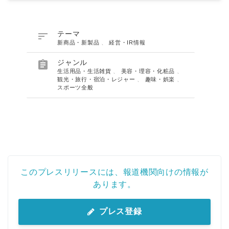

テーマ
新商品・新製品
、
経営・IR情報

ジャンル
生活用品・生活雑貨
、
美容・理容・化粧品
、
観光・旅行・宿泊・レジャー
、
趣味・娯楽
、
スポーツ全般
このプレスリリースには、報道機関向けの情報が
あります。
プレス登録