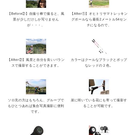
【Before②】自撮り棒で撮ると、風
【After①】オヒトリサマトレッキン
景が少しだけしか写りません
グポールなら最長2メートル54セン
が・・・、
チになるので、
【After②】風景と自分を良いバラン
カラーはクールなブラックとポップ
スで撮影することができます。
なレッドの２色。
ソロ充の方はもちろん、グループで
崖に咲いている花にも寄って撮影す
もひとつあれば集合写真撮影に便利
ることが可能です。
です。