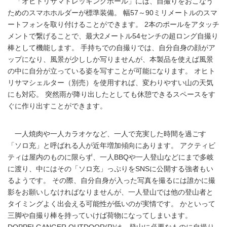
「オヒトリサマトレッキングポール」には、自撮りをおこなう
ためのスマホホルダーが標準装備。 幅57～90ミリメートルのスマ
ートフォンを取り付けることができます。 2本のポールをアタッチ
メントで繋げることで、最大2メートル54センチの超ロング自撮り
棒として機能します。 手持ちでの自撮りでは、自分自身の顔がア
ップになり、風景が少ししか写りませんが、本製品を使えば風景
の中に自分が立っている姿を写すことが可能になります。 オヒト
リサマシェルター（別売）を使用すれば、変わりやすい山の天気
にも対応。 突然雨が降り出したとしても休憩できるスペースをす
ぐに作り出すことができます。
一人焼肉や一人カラオケなど、一人で充実した時間を過ごす
「ソロ充」と呼ばれる人が近年増加傾向にあります。 アクティビ
ティは屋内のものに限らず、一人BBQや一人登山などにまで多岐
に渡り、中にはその「ソロ充」っぷりをSNSに公開する強者もい
るようです。 その際、自分自身が入った写真を撮るには誰かに撮
影をお願いしなければなりませんが、一人登山では他の登山者と
タイミングよく出会える可能性が低いのが実情です。 かといって
三脚や自撮り棒を持っていけば荷物になってしまいます。