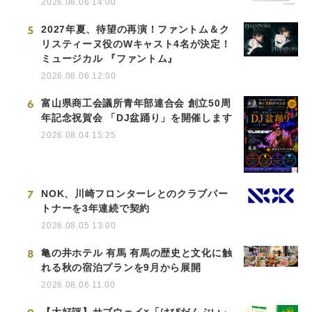
2026.08.06 14:00
5
2027年夏、待望の再演！ファントム＆ク
リスティーヌ役のWキャスト4名が決定！
ミュージカル 『ファントム』
2026.08.06 12:00
6
富山県商工会議所青年部連合会 創立50周
年記念祝賀会 「DJ盆踊り」を開催します
2026.08.04 15:25
7
NOK、川崎フロンターレとのクラブパー
トナーを3年連続で契約
2026.08.05 13:00
8
亀の井ホテル 有馬 有馬の歴史と文化に触
れる秋の宿泊プランを9月から展開
2026.08.06 11:00