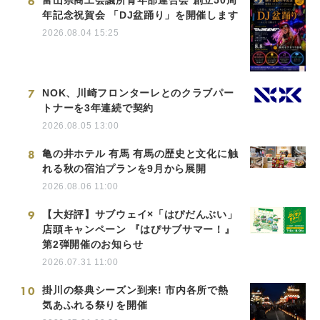
6
年記念祝賀会 「DJ盆踊り」を開催します
2026.08.04 15:25
7
NOK、川崎フロンターレとのクラブパー
トナーを3年連続で契約
2026.08.05 13:00
8
亀の井ホテル 有馬 有馬の歴史と文化に触
れる秋の宿泊プランを9月から展開
2026.08.06 11:00
9
【大好評】サブウェイ×「はぴだんぶい」
店頭キャンペーン 『はぴサブサマー！』
第2弾開催のお知らせ
2026.07.31 11:00
10
掛川の祭典シーズン到来! 市内各所で熱
気あふれる祭りを開催