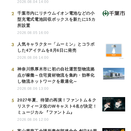
2026.08.04 14:00
2
千葉市内にリチウムイオン電池などの小
型充電式電池回収ボックスを新たに15カ
所設置
2026.08.05 16:00
3
人気キャラクター「ムーミン」とコラボ
した4アイテムを8月6日に発売
2026.08.06 14:00
4
神奈川県厚木市に初の自社運営型物流拠
点が稼働～住宅資材物流を集約・効率化
し物流ネットワークを最適化～
2026.08.06 13:00
5
2027年夏、待望の再演！ファントム＆ク
リスティーヌ役のWキャスト4名が決定！
ミュージカル 『ファントム』
2026.08.06 12:00
富山県商工会議所青年部連合会 創立50周