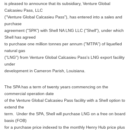
is pleased to announce that its subsidiary, Venture Global
Calcasieu Pass, LLC
("Venture Global Calcasieu Pass"), has entered into a sales and
purchase
agreement ("SPA") with Shell NA LNG LLC ("Shell"), under which
Shell has agreed
to purchase one million tonnes per annum ("MTPA") of liquefied
natural gas
("LNG") from Venture Global Calcasieu Pass's LNG export facility
under
development in Cameron Parish, Louisiana.
The SPA has a term of twenty years commencing on the
commercial operation date
of the Venture Global Calcasieu Pass facility with a Shell option to
extend the
term. Under the SPA, Shell will purchase LNG on a free on board
basis (FOB)
for a purchase price indexed to the monthly Henry Hub price plus