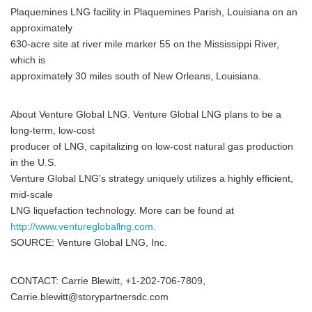
Plaquemines LNG facility in Plaquemines Parish, Louisiana on an
approximately
630-acre site at river mile marker 55 on the Mississippi River,
which is
approximately 30 miles south of New Orleans, Louisiana.
About Venture Global LNG. Venture Global LNG plans to be a
long-term, low-cost
producer of LNG, capitalizing on low-cost natural gas production
in the U.S.
Venture Global LNG's strategy uniquely utilizes a highly efficient,
mid-scale
LNG liquefaction technology. More can be found at
http://www.venturegloballng.com.
SOURCE: Venture Global LNG, Inc.
CONTACT: Carrie Blewitt, +1-202-706-7809,
Carrie.blewitt@storypartnersdc.com