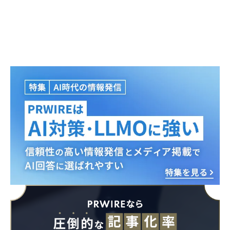
Japanese
English