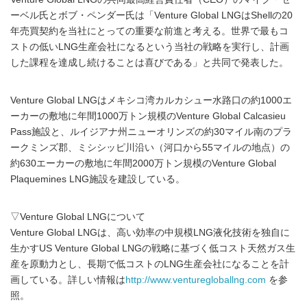
ーベル氏とボブ・ペンダー氏は「Venture Global LNGはShellの20
年売買契約を当社にとっての重要な前進と考える。世界で最もコ
ストの低いLNG生産会社になるという当社の戦略を実行し、計画
した課程を達成し続けることは喜びである」と共同で発表した。
Venture Global LNGはメキシコ湾カルカシュー水路口の約1000エ
ーカーの敷地に年間1000万トン規模のVenture Global Calcasieu
Pass施設と、ルイジアナ州ニューオリンズの約30マイル南のプラ
ークミンズ郡、ミシシッピ川沿い（河口から55マイルの地点）の
約630エーカーの敷地に年間2000万トン規模のVenture Global
Plaquemines LNG施設を建設している。
▽Venture Global LNGについて
Venture Global LNGは、高い効率の中規模LNG液化技術を独自に
生かすUS Venture Global LNGの戦略に基づく低コスト天然ガス生
産を原動力とし、長期で低コストのLNG生産会社になることを計
画している。詳しい情報は
http://www.venturegloballng.com
を参
照。