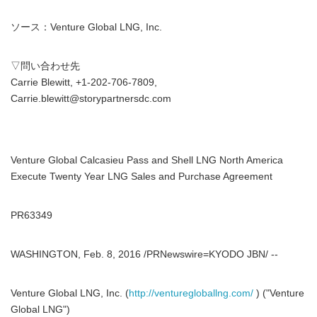
ソース：Venture Global LNG, Inc.
▽問い合わせ先
Carrie Blewitt, +1-202-706-7809,
Carrie.blewitt@storypartnersdc.com
Venture Global Calcasieu Pass and Shell LNG North America
Execute Twenty Year LNG Sales and Purchase Agreement
PR63349
WASHINGTON, Feb. 8, 2016 /PRNewswire=KYODO JBN/ --
Venture Global LNG, Inc. (
http://venturegloballng.com/
) ("Venture
Global LNG")