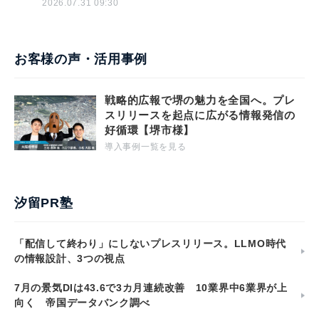
2026.07.31 09:30
お客様の声・活用事例
戦略的広報で堺の魅力を全国へ。プレ
スリリースを起点に広がる情報発信の
好循環【堺市様】
導入事例一覧を見る
汐留PR塾
「配信して終わり」にしないプレスリリース。LLMO時代
の情報設計、3つの視点
7月の景気DIは43.6で3カ月連続改善 10業界中6業界が上
向く 帝国データバンク調べ