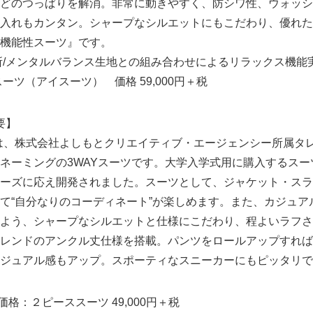
どのつっぱりを解消。非常に動きやすく、防シワ性、ウォッシ
入れもカンタン。シャープなシルエットにもこだわり、優れた
機能性スーツ』です。
所/メンタルバランス生地との組み合わせによるリラックス機能
ーツ（アイスーツ） 価格 59,000円＋税
要】
は、株式会社よしもとクリエイティブ・エージェンシー所属タ
ネーミングの3WAYスーツです。大学入学式用に購入するスー
ーズに応え開発されました。スーツとして、ジャケット・スラ
Japanese
て“自分なりのコーディネート”が楽しめます。また、カジュア
よう、シャープなシルエットと仕様にこだわり、程よいラフさ
レンドのアンクル丈仕様を搭載。パンツをロールアップすれば
ジュアル感もアップ。スポーティなスニーカーにもピッタリで
格：２ピーススーツ 49,000円＋税