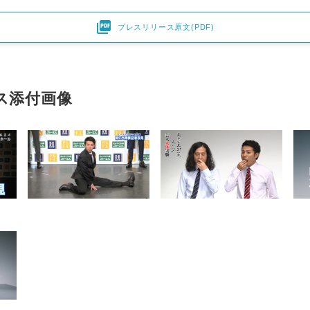

プレスリリース原文(PDF)
ス添付画像