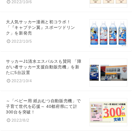
2022/10/6
大人気サッカー漫画と初コラボ！
English
「『キャプテン翼』スポーツドリン
ク」を新発売
2022/10/5
サッカーJ1清水エスパルスも賛同 「障
がい者サッカー支援自動販売機」を新
たに5台設置
2022/10/4
～「ベビー用 紙おむつ自動販売機」で
子育て世代を応援～ 40都府県にて計
300台を突破！
2022/8/2