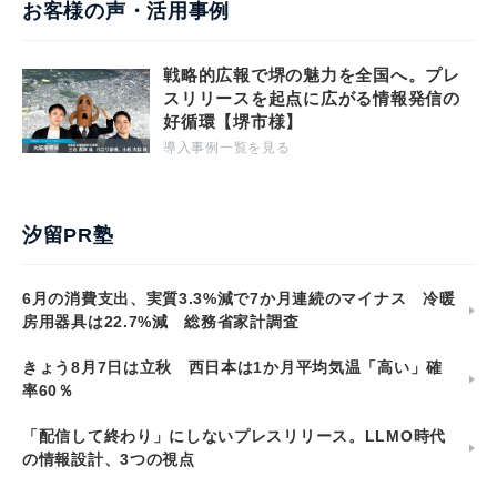
お客様の声・活用事例
戦略的広報で堺の魅力を全国へ。プレ
スリリースを起点に広がる情報発信の
好循環【堺市様】
導入事例一覧を見る
汐留PR塾
6月の消費支出、実質3.3%減で7か月連続のマイナス 冷暖
房用器具は22.7%減 総務省家計調査
きょう8月7日は立秋 西日本は1か月平均気温「高い」確
率60％
「配信して終わり」にしないプレスリリース。LLMO時代
の情報設計、3つの視点