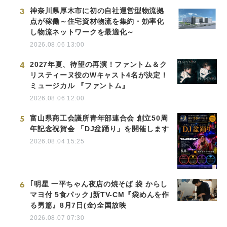
3
神奈川県厚木市に初の自社運営型物流拠
点が稼働～住宅資材物流を集約・効率化
し物流ネットワークを最適化～
2026.08.06 13:00
4
2027年夏、待望の再演！ファントム＆ク
リスティーヌ役のWキャスト4名が決定！
ミュージカル 『ファントム』
2026.08.06 12:00
5
富山県商工会議所青年部連合会 創立50周
年記念祝賀会 「DJ盆踊り」を開催します
2026.08.04 15:25
6
｢明星 一平ちゃん夜店の焼そば 袋 からし
マヨ付 5食パック｣新TV-CM『袋めんを作
る男篇』8月7日(金)全国放映
2026.08.07 07:30