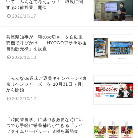
いて、みんなで考えよう！「環境に関
する出前授業」開催
2022/10/17
兵庫県知事が「朝の大切さ」を自動販
売機で呼びかけ！「HYOGOアサ＠応援
自動販売機」を設置
2022/10/13
「みんなde週末ご褒美キャンペーン×東
京リベンジャーズ」を 10月31日（月）
から開始
2022/10/12
「時間栄養学」に基づき必要な時にい
Japanese
つでも手軽に栄養補給ができる「ライ
フタイムリーゼリー」３種を新発売