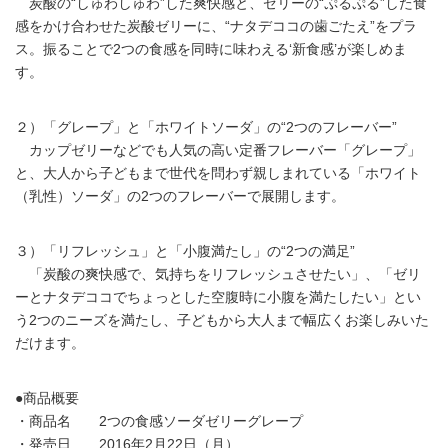
炭酸の“しゅわしゅわ”した爽快感と、ゼリーの“ぷるぷる”した食
感をかけ合わせた炭酸ゼリーに、“ナタデココの歯ごたえ”をプラ
ス。振ることで2つの食感を同時に味わえる‘新食感’が楽しめま
す。
２）「グレープ」と「ホワイトソーダ」の“2つのフレーバー”
カップゼリーなどでも人気の高い定番フレーバー「グレープ」
と、大人から子どもまで世代を問わず親しまれている「ホワイト
（乳性）ソーダ」の2つのフレーバーで展開します。
３）「リフレッシュ」と「小腹満たし」の“2つの満足”
「炭酸の爽快感で、気持ちをリフレッシュさせたい」、「ゼリ
ーとナタデココでちょっとした空腹時に小腹を満たしたい」とい
う2つのニーズを満たし、子どもから大人まで幅広くお楽しみいた
だけます。
●商品概要
・商品名 2つの食感ソーダゼリーグレープ
・発売日 2016年2月22日（月）