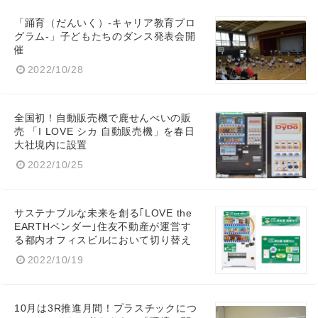
「踊育（だんいく）-キャリア教育プロ
グラム-」子どもたちのダンス発表会開
催
2022/10/28
全国初！自動販売機で鹿せんべいの販
売 「I LOVE シカ 自動販売機」を春日
大社境内に設置
2022/10/25
サステナブルな未来を創る｢LOVE the
EARTHベンダー｣住友不動産が運営す
る都内オフィスビルにおいて切り替え
2022/10/19
10月は3R推進月間！プラスチックにつ