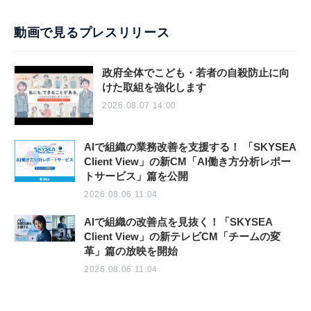
動画で見るプレスリリース
政府全体でこども・若者の自殺防止に向
けた取組を強化します
2026.08.07 14:00
AIで組織の業務改善を支援する！ 「SKYSEA
Client View」の新CM「AI働き方分析レポー
トサービス」篇を公開
2026.08.06 11:04
AIで組織の改善点を見抜く！「SKYSEA
Client View」の新テレビCM「チームの変
革」篇の放映を開始
2026.08.06 11:04