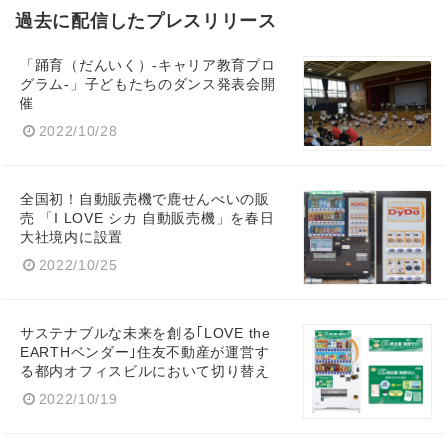
過去に配信したプレスリリース
「踊育（だんいく）-キャリア教育プロ
グラム-」子どもたちのダンス発表会開
催
2022/10/28
全国初！自動販売機で鹿せんべいの販
売 「I LOVE シカ 自動販売機」を春日
大社境内に設置
2022/10/25
サステナブルな未来を創る｢LOVE the
EARTHベンダー｣住友不動産が運営す
る都内オフィスビルにおいて切り替え
2022/10/19
Japanese