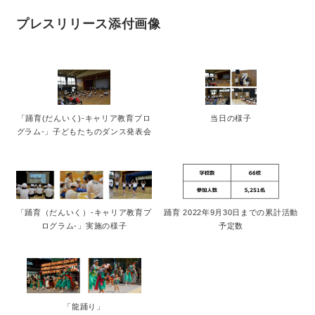
プレスリリース添付画像
「踊育(だんいく)-キャリア教育プロ
当日の様子
グラム-」子どもたちのダンス発表会
「踊育（だんいく）‐キャリア教育プ
踊育 2022年9月30日までの累計活動
ログラム‐」実施の様子
予定数
「龍踊り」