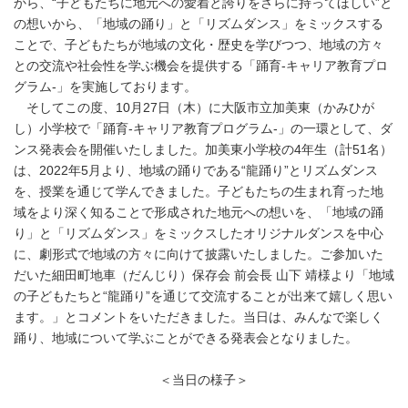
から、“子どもたちに地元への愛着と誇りをさらに持ってほしい”と
の想いから、「地域の踊り」と「リズムダンス」をミックスする
ことで、子どもたちが地域の文化・歴史を学びつつ、地域の方々
との交流や社会性を学ぶ機会を提供する「踊育-キャリア教育プロ
グラム-」を実施しております。
そしてこの度、10月27日（木）に大阪市立加美東（かみひが
し）小学校で「踊育-キャリア教育プログラム-」の一環として、ダ
ンス発表会を開催いたしました。加美東小学校の4年生（計51名）
は、2022年5月より、地域の踊りである“龍踊り”とリズムダンス
を、授業を通じて学んできました。子どもたちの生まれ育った地
域をより深く知ることで形成された地元への想いを、「地域の踊
り」と「リズムダンス」をミックスしたオリジナルダンスを中心
に、劇形式で地域の方々に向けて披露いたしました。ご参加いた
だいた細田町地車（だんじり）保存会 前会長 山下 靖様より「地域
の子どもたちと“龍踊り”を通じて交流することが出来て嬉しく思い
ます。」とコメントをいただきました。当日は、みんなで楽しく
踊り、地域について学ぶことができる発表会となりました。
＜当日の様子＞