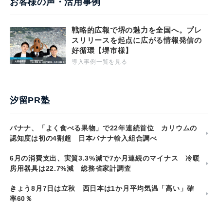
お客様の声・活用事例
戦略的広報で堺の魅力を全国へ。プレ
スリリースを起点に広がる情報発信の
好循環【堺市様】
導入事例一覧を見る
汐留PR塾
バナナ、「よく食べる果物」で22年連続首位 カリウムの
認知度は初の4割超 日本バナナ輸入組合調べ
6月の消費支出、実質3.3%減で7か月連続のマイナス 冷暖
房用器具は22.7%減 総務省家計調査
きょう8月7日は立秋 西日本は1か月平均気温「高い」確
率60％