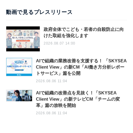
動画で見るプレスリリース
政府全体でこども・若者の自殺防止に向
けた取組を強化します
2026.08.07 14:00
AIで組織の業務改善を支援する！ 「SKYSEA
Client View」の新CM「AI働き方分析レポー
トサービス」篇を公開
2026.08.06 11:04
AIで組織の改善点を見抜く！「SKYSEA
Client View」の新テレビCM「チームの変
革」篇の放映を開始
2026.08.06 11:04