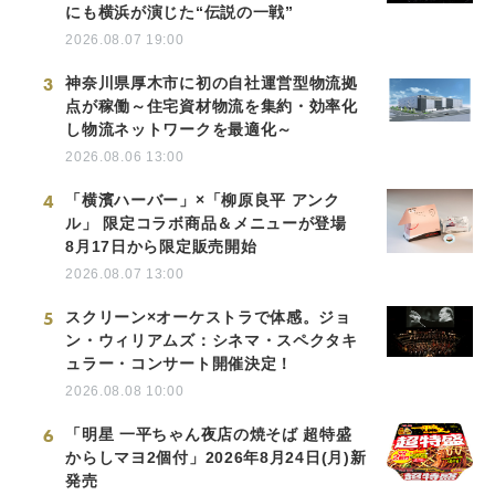
にも横浜が演じた“伝説の一戦”
2026.08.07 19:00
3
神奈川県厚木市に初の自社運営型物流拠
点が稼働～住宅資材物流を集約・効率化
し物流ネットワークを最適化～
2026.08.06 13:00
4
「横濱ハーバー」×「柳原良平 アンク
ル」 限定コラボ商品＆メニューが登場
8月17日から限定販売開始
2026.08.07 13:00
5
スクリーン×オーケストラで体感。ジョ
ン・ウィリアムズ：シネマ・スペクタキ
ュラー・コンサート開催決定！
2026.08.08 10:00
6
「明星 一平ちゃん夜店の焼そば 超特盛
からしマヨ2個付」2026年8月24日(月)新
発売