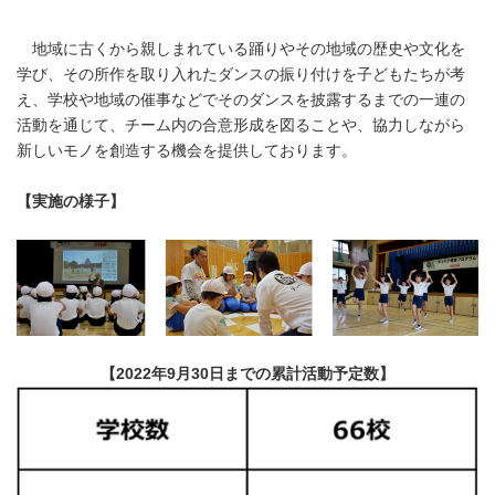
地域に古くから親しまれている踊りやその地域の歴史や文化を
学び、その所作を取り入れたダンスの振り付けを子どもたちが考
え、学校や地域の催事などでそのダンスを披露するまでの一連の
活動を通じて、チーム内の合意形成を図ることや、協力しながら
新しいモノを創造する機会を提供しております。
【実施の様子】
【
2022
年
9
月
30
日までの累計活動予定数】