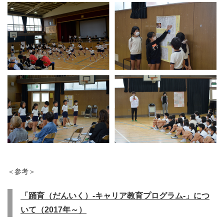
＜参考＞
「踊育（だんいく）‐キャリア教育プログラム‐」につ
いて（
2017
年～）