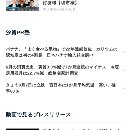
好循環【堺市様】
導入事例一覧を見る
汐留PR塾
バナナ、「よく食べる果物」で22年連続首位 カリウムの
認知度は初の4割超 日本バナナ輸入組合調べ
6月の消費支出、実質3.3%減で7か月連続のマイナス 冷暖
房用器具は22.7%減 総務省家計調査
きょう8月7日は立秋 西日本は1か月平均気温「高い」確
率60％
動画で見るプレスリリース