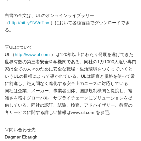
白書の全文は、ULのオンラインライブラリー
（
http://bit.ly/1VVnTnx
）において各種言語でダウンロードでき
る。
▽ULについて
UL（
http://www.ul.com
）は120年以上にわたり発展を遂げてきた
世界有数の第三者安全科学機関である。同社の1万1000人近い専門
家は全ての人々のために安全な職場・生活環境をつくっていくと
いうULの目標によって導かれている。ULは調査と規格を使って常
に前進し、絶え間なく進化する安全上のニーズに対応している。
同社は企業、メーカー、事業者団体、国際規制機関と提携し、複
雑さを増すグローバル・サプライチェーンにソリューションを提
供している。同社の認証、試験、検査、アドバイザリー、教育の
各サービスに関する詳しい情報はwww.ul.com を参照。
▽問い合わせ先
Dagmar Ebaugh