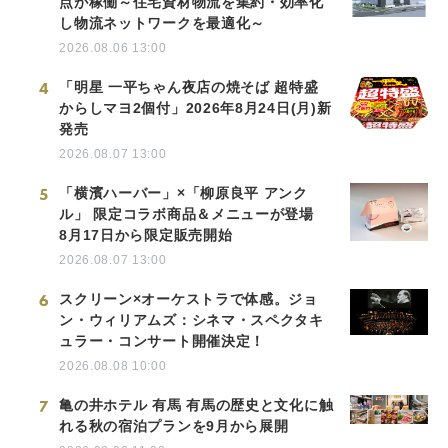
点が稼働～住宅資材物流を集約・効率化
し物流ネットワークを最適化～
2026.08.06 13:00
4
「明星 一平ちゃん夜店の焼そば 超特盛
からしマヨ2個付」2026年8月24日(月)新
発売
2026.08.07 13:00
5
「横濱ハーバー」×「柳原良平 アンク
ル」 限定コラボ商品＆メニューが登場
8月17日から限定販売開始
2026.08.07 13:00
6
スクリーン×オーケストラで体感。ジョ
ン・ウィリアムズ：シネマ・スペクタキ
ュラー・コンサート開催決定！
2026.08.08 10:00
7
亀の井ホテル 有馬 有馬の歴史と文化に触
れる秋の宿泊プランを9月から展開