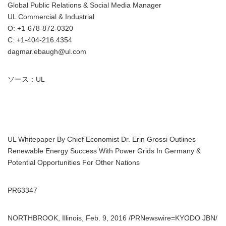
Global Public Relations & Social Media Manager
UL Commercial & Industrial
O: +1-678-872-0320
C: +1-404-216.4354
dagmar.ebaugh@ul.com
ソース：UL
UL Whitepaper By Chief Economist Dr. Erin Grossi Outlines
Renewable Energy Success With Power Grids In Germany &
Potential Opportunities For Other Nations
PR63347
NORTHBROOK, Illinois, Feb. 9, 2016 /PRNewswire=KYODO JBN/