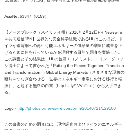
UL白書、ドイツにおける再生可能エネルギー成功の概要を説明
AsiaNet 63347（0159）
【ノースブルック（米イリノイ州）2016年2月12日PR Newswire
＝共同通信JBN】世界的な安全科学組織であるULはこのほど、ド
イツが送電網への再生可能エネルギーの供給量の増量に成果を上
げるために何を行っているかを理解する目的で調査を実施した。
この調査とその結果は、ULの首席エコノミスト、エリン・グロッ
シ博士によって書かれた「Putting the Pieces Together: Transition
and Transformation in Global Energy Markets（さまざまな現象の
断片をつなぎ合わせる：世界のエネルギー市場における移行と転
換）」と題する無料の白書（http:bit.ly/1VVnTnx ）から入手でき
る。
Logo -
http://photos.prnewswire.com/prnh/20140721/129100
この白書のための調査には、現地調査およびドイツのエネルギー