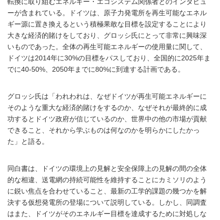
転換に取り組むエネルギー・エコシステム関係者とのインタビュ
ーが含まれている。ドイツは、原子力発電所を再生可能なエネル
ギー源に置き換えるという積極果敢な目標を設定することにより
大きな経済的賭けをしており、グロッシ氏にとって非常に興味深
いものであった。全体の再生可能エネルギーの使用量に関して、
ドイツは2014年に30%の目標をパスしており、全国的に2025年ま
でに40-50%、2050年までに80%に到達する計画である。
グロッシ氏は「われわれは、なぜドイツが再生可能エネルギーに
そのような重大な経済的賭けをするのか、なぜそれが最終的に成
功するとドイツ政府が信じているのか、世界中の他の市場が貢献
できること、それから学ぶものは何なのかを明らかにしたかっ
た」と語る。
同白書は、ドイツの環境上の見解と安全保障上の見解の間の全体
的な相違、送電網の持続可能性を維持することにカミソリのよう
に鋭い焦点を合わせていること、最新の工学的課題の幾つかを解
決する仮想発電所の登場について説明している。しかし、同調査
はまた、ドイツがそのエネルギー目標を達成するために対処しな