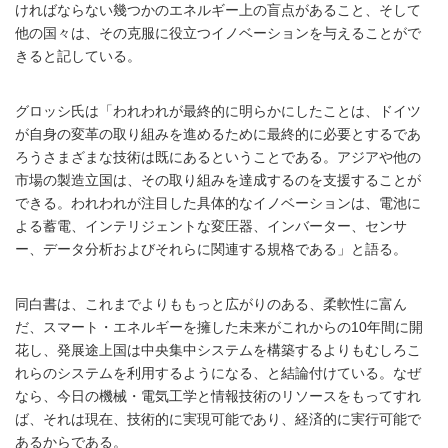
ければならない幾つかのエネルギー上の盲点があること、そして
他の国々は、その克服に役立つイノベーションを与えることがで
きると記している。
グロッシ氏は「われわれが最終的に明らかにしたことは、ドイツ
が自身の変革の取り組みを進めるために最終的に必要とするであ
ろうさまざまな技術は既にあるということである。アジアや他の
市場の製造立国は、その取り組みを達成するのを支援することが
できる。われわれが注目した具体的なイノベーションは、電池に
よる蓄電、インテリジェントな変圧器、インバーター、センサ
ー、データ分析およびそれらに関連する規格である」と語る。
同白書は、これまでよりももっと広がりのある、柔軟性に富ん
だ、スマート・エネルギーを擁した未来がこれからの10年間に開
花し、発展途上国は中央集中システムを構築するよりもむしろこ
れらのシステムを利用するようになる、と結論付けている。なぜ
なら、今日の機械・電気工学と情報技術のリソースをもってすれ
ば、それは現在、技術的に実現可能であり、経済的に実行可能で
あるからである。