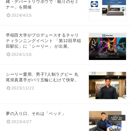
縄・デパートリウボウで「眠りのセミ
ナー」を開催
2024/4/15
早稲田大学がプロデュースするチャリ
ティランニングイベント 「第12回早稲
田駅伝」に「シーリー」 が出展。
2024/1/16
シーリー愛用、男子7人制ラグビー 丸
尾崇真選手がパリ五輪にむけて快挙。
2023/11/22
夢の入り口、それは「ベッド」
2023/4/27