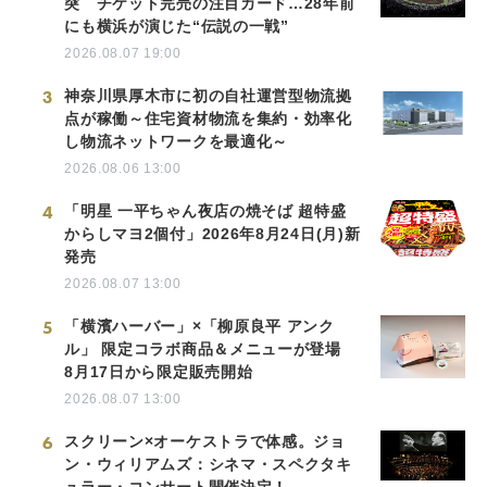
突 チケット完売の注目カード…28年前
にも横浜が演じた“伝説の一戦”
2026.08.07 19:00
3
神奈川県厚木市に初の自社運営型物流拠
点が稼働～住宅資材物流を集約・効率化
し物流ネットワークを最適化～
2026.08.06 13:00
4
「明星 一平ちゃん夜店の焼そば 超特盛
からしマヨ2個付」2026年8月24日(月)新
発売
2026.08.07 13:00
5
「横濱ハーバー」×「柳原良平 アンク
ル」 限定コラボ商品＆メニューが登場
8月17日から限定販売開始
2026.08.07 13:00
6
スクリーン×オーケストラで体感。ジョ
ン・ウィリアムズ：シネマ・スペクタキ
ュラー・コンサート開催決定！