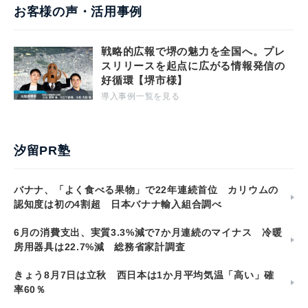
お客様の声・活用事例
戦略的広報で堺の魅力を全国へ。プレ
スリリースを起点に広がる情報発信の
好循環【堺市様】
導入事例一覧を見る
汐留PR塾
バナナ、「よく食べる果物」で22年連続首位 カリウムの
認知度は初の4割超 日本バナナ輸入組合調べ
6月の消費支出、実質3.3%減で7か月連続のマイナス 冷暖
房用器具は22.7%減 総務省家計調査
きょう8月7日は立秋 西日本は1か月平均気温「高い」確
率60％