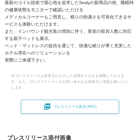
最新のコイル技術で寝心地を追求したSealyの新商品の他、睡眠時
の健康状態をモニターで確認いただける
メディカルコーナーもご用意し、眠りの快適さを可視化できるサ
ービスも体験いただけます。
また、インバウンド観光客の増加に伴う、客室の収容人数に対応
する親子ベッドも展示。
ベッド・マットレスの提供を通じて、快適な眠りが導く充実した
ホテル滞在へのソリューションを
実際にご体感下さい。
本プレスリリースは発表元が入力した原稿をそのまま掲載しておりま
す。また、プレスリリースへのお問い合わせは発表元に直接お願いいた
します。

プレスリリース原文(PDF)
プレスリリース添付画像