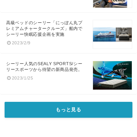
高級ベッドのシーリー「にっぽん丸プ
レミアムチャータークルーズ」船内で
シーリー快眠応援企画を実施
2023/2/9
シーリー人気のSEALY SPORTS/シー
Japanese
リースポーツから待望の新商品発売。
2023/1/25
English
もっと見る