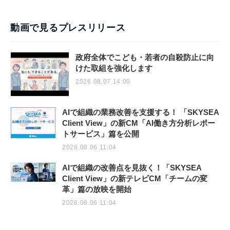
動画で見るプレスリリース
政府全体でこども・若者の自殺防止に向
けた取組を強化します
2026.08.07 14:00
AIで組織の業務改善を支援する！ 「SKYSEA
Client View」の新CM「AI働き方分析レポー
トサービス」篇を公開
2026.08.06 11:04
AIで組織の改善点を見抜く！「SKYSEA
Client View」の新テレビCM「チームの変
革」篇の放映を開始
2026.08.06 11:04