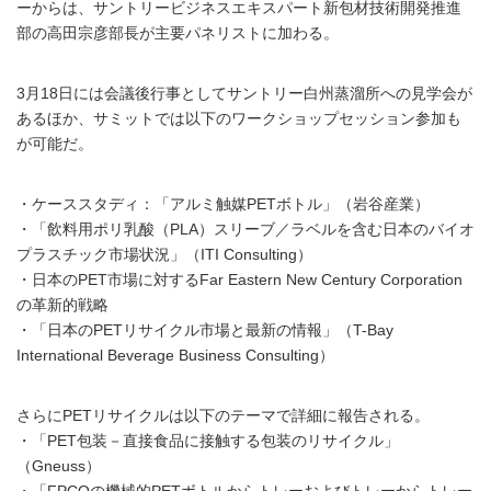
ーからは、サントリービジネスエキスパート新包材技術開発推進
部の高田宗彦部長が主要パネリストに加わる。
3月18日には会議後行事としてサントリー白州蒸溜所への見学会が
あるほか、サミットでは以下のワークショップセッション参加も
が可能だ。
・ケーススタディ：「アルミ触媒PETボトル」（岩谷産業）
・「飲料用ポリ乳酸（PLA）スリーブ／ラベルを含む日本のバイオ
プラスチック市場状況」（ITI Consulting）
・日本のPET市場に対するFar Eastern New Century Corporation
の革新的戦略
・「日本のPETリサイクル市場と最新の情報」（T-Bay
International Beverage Business Consulting）
さらにPETリサイクルは以下のテーマで詳細に報告される。
・「PET包装－直接食品に接触する包装のリサイクル」
（Gneuss）