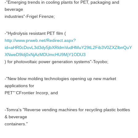
-"Emerging trends in cooling plants for PET, packaging and
beverage
industries"-Frigel Firenze;
-"Hydrolysis resistant PET film (
http://www.prweb.net/Redirect.aspx?
id=aHR0cDovL3d3dy5jbXRldmVudHMuY29tL2Fib3V0ZXZlbnQuY
XNweD9ldj0xNjAzMDUmcHU9MjY1ODU3
) for photovoltaic power generation systems"-Toyobo;
-"New blow molding technologies opening up new market
applications for
PET"¨CFrontier Incorp, and
-Tomra's "Reverse vending machines for recycling plastic bottles
& beverage
containers."