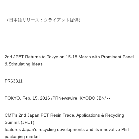
（日本語リリース：クライアント提供）
2nd JPET Returns to Tokyo on 15-18 March with Prominent Panel
& Stimulating Ideas
PR63311
TOKYO, Feb. 15, 2016 /PRNewswire=KYODO JBN/ --
CMT's 2nd Japan PET Resin Trade, Applications & Recycling
Summit (JPET)
features Japan's recycling developments and its innovative PET
packaging market.