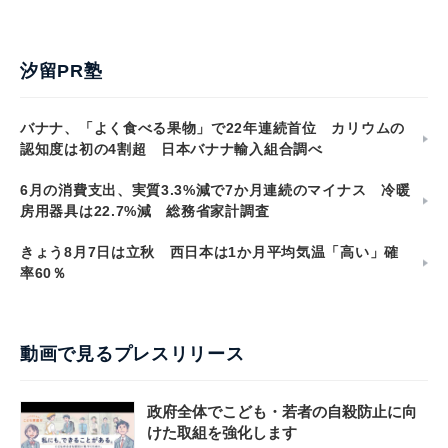
汐留PR塾
バナナ、「よく食べる果物」で22年連続首位 カリウムの
認知度は初の4割超 日本バナナ輸入組合調べ
6月の消費支出、実質3.3%減で7か月連続のマイナス 冷暖
房用器具は22.7%減 総務省家計調査
きょう8月7日は立秋 西日本は1か月平均気温「高い」確
率60％
動画で見るプレスリリース
政府全体でこども・若者の自殺防止に向
けた取組を強化します