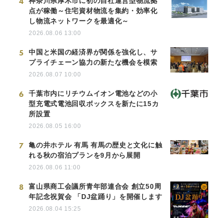
4
神奈川県厚木市に初の自社運営型物流拠
点が稼働～住宅資材物流を集約・効率化
し物流ネットワークを最適化～
2026.08.06 13:00
5
中国と米国の経済界が関係を強化し、サ
プライチェーン協力の新たな機会を模索
2026.08.07 10:00
6
千葉市内にリチウムイオン電池などの小
型充電式電池回収ボックスを新たに15カ
所設置
2026.08.05 16:00
7
亀の井ホテル 有馬 有馬の歴史と文化に触
れる秋の宿泊プランを9月から展開
2026.08.06 11:00
8
富山県商工会議所青年部連合会 創立50周
年記念祝賀会 「DJ盆踊り」を開催します
2026.08.04 15:25