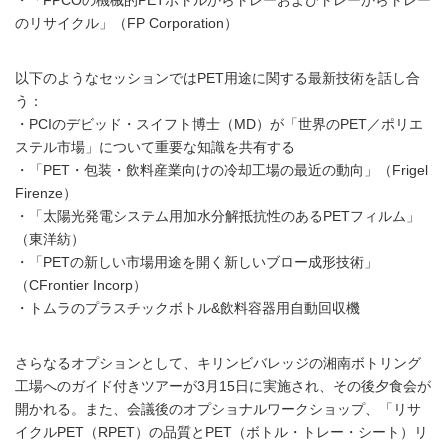
・「FPCOの機械的PETボトルからトレーおよびトレーからトレー
のリサイクル」（FP Corporation）
以下のようなセッションではPET用途に関する最新技術を話し合
う：
・PCIのデビッド・スイフト博士（MD）が「世界のPET／ポリエ
ステル市場」について重要な知識を共有する
・「PET・包装・飲料産業向けの冷却工場の最近の動向」（Frigel
Firenze）
・「太陽光発電システム用加水分解抵抗性のあるPETフィルム」
（東洋紡）
・「PETの新しい市場用途を開く新しいブロー成形技術」
（CFrontier Incorp）
・トムラのプラスチックボトル&飲料容器用自動回収機
さらなるオプションとして、キリンビバレッジの湘南ボトリング
工場へのガイド付きツアーが3月15日に実施され、その後夕食会が
開かれる。また、会議後のオプショナルワークショップ、「リサ
イクルPET（RPET）の品質とPET（ボトル・トレー・シート）リ