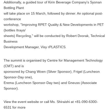
Additionally, a guided tour of Kirin Beverage Company's Syonan
Bottling Plant
will take place on 15 March, followed by dinner. An optional post-
conference
workshop, "Improving RPET Quality & New Developments in PET
(bottles /trays/
sheets) Recycling," will be conducted by Robert Dvorak, Technical
Business
Development Manager, Visy rPLASTICS.
The summit is organised by Centre for Management Technology
(CMT) and is
sponsored by Chang Woen (Silver Sponsor), Frigel (Luncheon
Sponsor-Day one),
Erema (Luncheon Sponsor-Day two) and Gneuss (Associate
Sponsor).
View the event website or call Ms. Shiraishi at +81-090-6300-
6531 for more