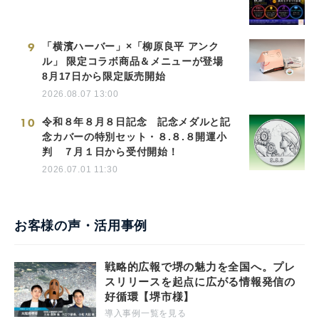
9
「横濱ハーバー」×「柳原良平 アンク
ル」 限定コラボ商品＆メニューが登場
8月17日から限定販売開始
2026.08.07 13:00
10
令和８年８月８日記念 記念メダルと記
念カバーの特別セット・８.８.８開運小
判 ７月１日から受付開始！
2026.07.01 11:30
お客様の声・活用事例
戦略的広報で堺の魅力を全国へ。プレ
スリリースを起点に広がる情報発信の
好循環【堺市様】
導入事例一覧を見る