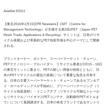
AsiaNet 63311
【東京2016年2月15日PR Newswire】CMT（Centre for
Management Technology）が主催する第2回JPET（Japan PET
Resin Trade, Applications & Recycling）サミットは、日本のリサ
イクル発展および革新的なPET包装市場を中心テーマにして開催
される。
ブランドオーナー、ボトラー、スーパーマーケット・チェーン、
PETテクノロジー・プロバイダー、リサイクル業者が3月15－18日
の東京サミットに集まり、PETの新しい用途や技術とともに、日
本のPETリサイクルの最近の発展について重要な知見を共有す
る。日本の主要スーパーマーケット・チェーンであるセブン＆ア
イ・ホールディングスが手始めに、グリーンパッケージング（リ
サイクル包装資材）・イニシアチブ（リサイクル可能なトレーか
らリサイクル／バイオマスPETコンテナ、自動操作PETボトルま
で）について基調講演する。日本の有名ブランドであるサントリ