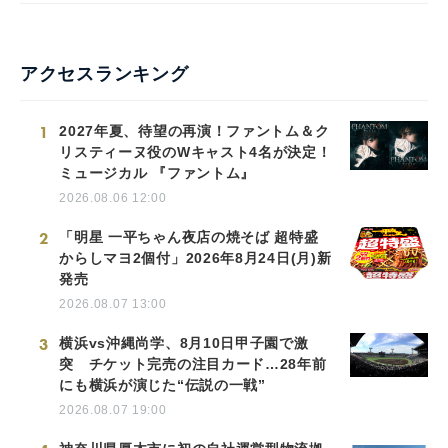
アクセスランキング
1
2027年夏、待望の再演！ファントム＆ク
リスティーヌ役のWキャスト4名が決定！
ミュージカル 『ファントム』
2026.08.06 12:00
2
「明星 一平ちゃん夜店の焼そば 超特盛
からしマヨ2個付」2026年8月24日(月)新
発売
2026.08.07 13:00
3
横浜vs沖縄尚学、8月10日甲子園で激
突 チケット完売の注目カード…28年前
にも横浜が演じた“伝説の一戦”
2026.08.07 19:00