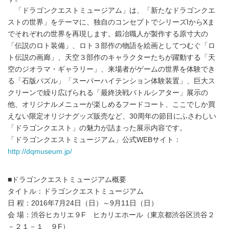
「ドラゴンクエストミュージアム」は、「新たなドラゴンクエ
ストの世界」をテーマに、独自のコンセプトでシリーズIからXま
でそれぞれの世界を再現します。鍛冶職人が製作する原寸大の
「伝説のロト装備」、ロト３部作の物語を絵画としてつむぐ「ロ
ト伝説の画廊」、天空３部作のキャラクターたちが躍動する「天
空のジオラマ・ギャラリー」、来場者がゲームの世界を体験でき
る「石版パズル」「スーパーハイテンション体験装置」、巨大ス
クリーンで繰り広げられる「最終決戦バトルシアター」展示の
他、オリジナルメニューが楽しめるフードコート、ここでしか買
えない限定オリジナグッズ販売など、30周年の節目にふさわしい
「ドラゴンクエスト」の魅力が詰まった展示内容です。
「ドラゴンクエストミュージアム」公式WEBサイト：
http://dqmuseum.jp/
■ドラゴンクエストミュージアム概要
タイトル：ドラゴンクエストミュージアム
日 程：2016年7月24日（日）～9月11日（日）
会 場：渋谷ヒカリエ９F ヒカリエホール（東京都渋谷区渋谷２
－２１－１ ９F）