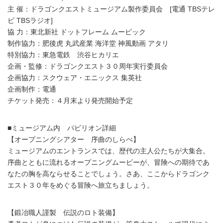
主 催：ドラゴンクエストミュージアム製作委員会 [電通 TBSテレ
ビ TBSラジオ]
協 力：東北新社 ドットフレーム ムービック
制作協力：肥後虎 丸武産業 海洋堂 神風動画 アタリ
特別協力：東急電鉄 渋谷ヒカリエ
企画・監修：ドラゴンクエスト３０周年実行委員会
企画協力：スクウェア・エニックス 集英社
企画制作：電通
チケット発売：４月末より発売開始予定
■ミュージアム内 パビリオン詳細
【オープニングシアター 序曲のしらべ】
ミュージアムのエントランスでは、歴代の主人公たちが大集合。
序曲とともに流れるオープニングムービーが、冒険への期待であ
なたの胸を高ならせることでしょう。さあ、ここからドラゴンク
エスト３０年をめぐる冒険へ旅立ちましょう。
【鍛冶職人謹製 伝説のロト装備】