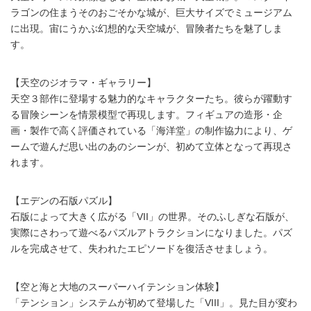
ラゴンの住まうそのおごそかな城が、巨大サイズでミュージアム
に出現。宙にうかぶ幻想的な天空城が、冒険者たちを魅了しま
す。
【天空のジオラマ・ギャラリー】
天空３部作に登場する魅力的なキャラクターたち。彼らが躍動す
る冒険シーンを情景模型で再現します。フィギュアの造形・企
画・製作で高く評価されている「海洋堂」の制作協力により、ゲ
ームで遊んだ思い出のあのシーンが、初めて立体となって再現さ
れます。
【エデンの石版パズル】
石版によって大きく広がる「VII」の世界。そのふしぎな石版が、
実際にさわって遊べるパズルアトラクションになりました。パズ
ルを完成させて、失われたエピソードを復活させましょう。
【空と海と大地のスーパーハイテンション体験】
「テンション」システムが初めて登場した「VIII」。見た目が変わ