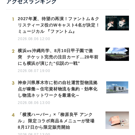
アクセスランキング
1
2027年夏、待望の再演！ファントム＆ク
リスティーヌ役のWキャスト4名が決定！
ミュージカル 『ファントム』
2026.08.06 12:00
2
横浜vs沖縄尚学、8月10日甲子園で激
突 チケット完売の注目カード…28年前
にも横浜が演じた“伝説の一戦”
2026.08.07 19:00
3
神奈川県厚木市に初の自社運営型物流拠
点が稼働～住宅資材物流を集約・効率化
し物流ネットワークを最適化～
2026.08.06 13:00
4
「横濱ハーバー」×「柳原良平 アンク
ル」 限定コラボ商品＆メニューが登場
8月17日から限定販売開始
2026.08.07 13:00