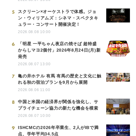
5
スクリーン×オーケストラで体感。ジョ
ン・ウィリアムズ：シネマ・スペクタキ
ュラー・コンサート開催決定！
2026.08.08 10:00
6
「明星 一平ちゃん夜店の焼そば 超特盛
からしマヨ2個付」2026年8月24日(月)新
発売
2026.08.07 13:00
7
亀の井ホテル 有馬 有馬の歴史と文化に触
れる秋の宿泊プランを9月から展開
2026.08.06 11:00
8
中国と米国の経済界が関係を強化し、サ
プライチェーン協力の新たな機会を模索
2026.08.07 10:00
9
ISHCMCの2026年卒業生、2人がIBで満
点、学年平均34.5点