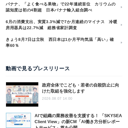
バナナ、「よく食べる果物」で22年連続首位 カリウムの
認知度は初の4割超 日本バナナ輸入組合調べ
6月の消費支出、実質3.3%減で7か月連続のマイナス 冷暖
房用器具は22.7%減 総務省家計調査
きょう8月7日は立秋 西日本は1か月平均気温「高い」確
率60％
動画で見るプレスリリース
政府全体でこども・若者の自殺防止に向
けた取組を強化します
2026.08.07 14:00
AIで組織の業務改善を支援する！ 「SKYSEA
Client View」の新CM「AI働き方分析レポー
トサービス」篇を公開