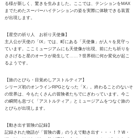
る様が新しく、驚きを生みました。ここでは、テンションをMAX
までためたスーパーハイテンションの姿を実際に体験できる装置
が出現します。
【星空の祈り人 お祈り天使像】
主人公が天使の「IX」では、町にある「天使像」が人々を見守っ
ています。ここミュージアムにも天使像が出現、前にたち祈りを
ささげると星のオーラが発生して……？世界樹に何か変化が起こ
るようです。
【旅のとびら・目覚めしアストルティア】
シリーズ初のオンラインRPGとなった「X」。終わることのないそ
の世界は、今もたくさんの冒険者たちでにぎわっています。今こ
の瞬間も息づく「アストルティア」とミュージアムをつなぐ旅の
とびらが出現します。
【動き出す冒険の記録】
記録された物語が「冒険の書」のうえで動き出す・・・！？Ⅶ・