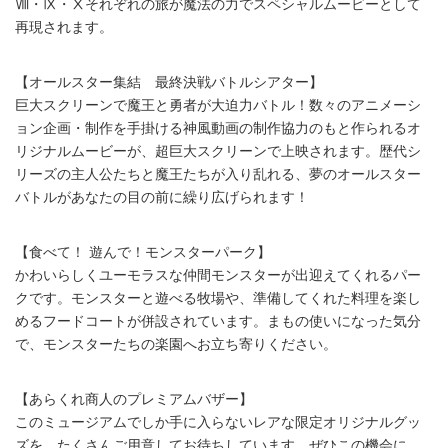
Ⅷ・Ⅸ・Ⅹそれぞれの旅が魔法の力でスペシャルムービーとして
再現されます。
【オールスター集結 最終決戦バトルシアター】
巨大スクリーンで魔王と勇者が大迫力バトル！数々のアニメーシ
ョン企画・制作を手掛ける神風動画の制作協力のもと作られるオ
リジナルムービーが、超巨大スクリーンで上映されます。歴代シ
リーズの主人公たちと魔王たちが入り乱れる、夢のオールスター
バトルがあなたの目の前に繰り広げられます！
【食べて！ 遊んで！モンスターパーク】
かわいらしくユーモラスな仲間モンスターが出迎えてくれるパー
クです。モンスターと遊べる牧場や、準備してくれた料理を楽し
めるフードコートが併設されています。まもの使いになった気分
で、モンスターたちの楽園へお立ち寄りください。
【あらくれ商人のプレミアムバザー】
このミュージアムでしか手に入らないレアな限定オリジナルグッ
ズを、たくさんご用意してお待ちしています。ぜひこの機会に、