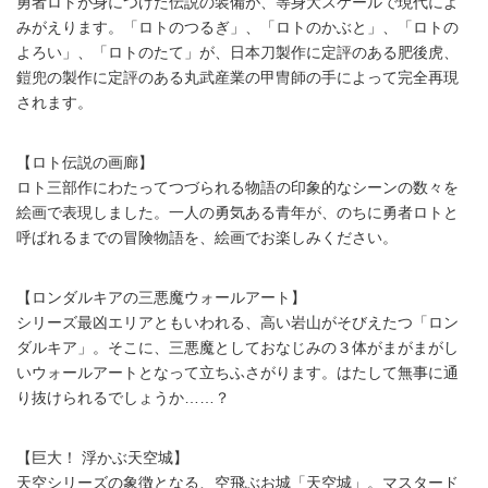
勇者ロトが身につけた伝説の装備が、等身大スケールで現代によ
みがえります。「ロトのつるぎ」、「ロトのかぶと」、「ロトの
よろい」、「ロトのたて」が、日本刀製作に定評のある肥後虎、
鎧兜の製作に定評のある丸武産業の甲冑師の手によって完全再現
されます。
【ロト伝説の画廊】
ロト三部作にわたってつづられる物語の印象的なシーンの数々を
絵画で表現しました。一人の勇気ある青年が、のちに勇者ロトと
呼ばれるまでの冒険物語を、絵画でお楽しみください。
【ロンダルキアの三悪魔ウォールアート】
シリーズ最凶エリアともいわれる、高い岩山がそびえたつ「ロン
ダルキア」。そこに、三悪魔としておなじみの３体がまがまがし
いウォールアートとなって立ちふさがります。はたして無事に通
り抜けられるでしょうか……？
【巨大！ 浮かぶ天空城】
天空シリーズの象徴となる、空飛ぶお城「天空城」。マスタード