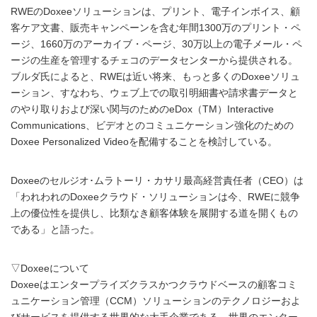
RWEのDoxeeソリューションは、プリント、電子インボイス、顧
客ケア文書、販売キャンペーンを含む年間1300万のプリント・ペ
ージ、1660万のアーカイブ・ページ、30万以上の電子メール・ペ
ージの生産を管理するチェコのデータセンターから提供される。
ブルダ氏によると、RWEは近い将来、もっと多くのDoxeeソリュ
ーション、すなわち、ウェブ上での取引明細書や請求書データと
のやり取りおよび深い関与のためのeDox（TM）Interactive
Communications、ビデオとのコミュニケーション強化のための
Doxee Personalized Videoを配備することを検討している。
Doxeeのセルジオ･ムラトーリ・カサリ最高経営責任者（CEO）は
「われわれのDoxeeクラウド・ソリューションは今、RWEに競争
上の優位性を提供し、比類なき顧客体験を展開する道を開くもの
である」と語った。
▽Doxeeについて
Doxeeはエンタープライズクラスかつクラウドベースの顧客コミ
ュニケーション管理（CCM）ソリューションのテクノロジーおよ