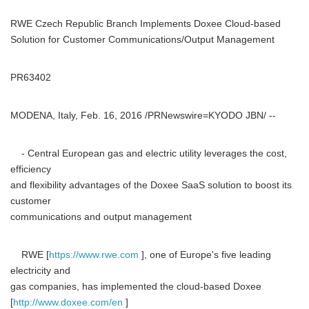
RWE Czech Republic Branch Implements Doxee Cloud-based
Solution for Customer Communications/Output Management
PR63402
MODENA, Italy, Feb. 16, 2016 /PRNewswire=KYODO JBN/ --
- Central European gas and electric utility leverages the cost,
efficiency
and flexibility advantages of the Doxee SaaS solution to boost its
customer
communications and output management
RWE [
https://www.rwe.com
], one of Europe's five leading
electricity and
gas companies, has implemented the cloud-based Doxee
[
http://www.doxee.com/en
]