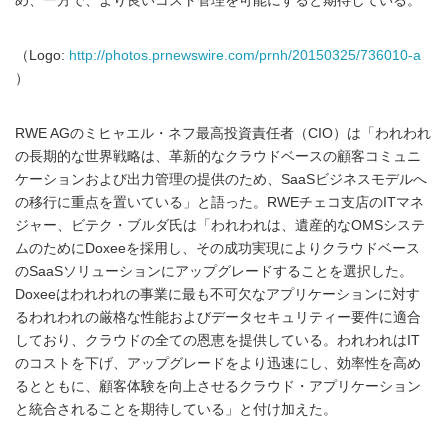
め、一方で、より良いコスト管理を可能にすると期待している。
（Logo:
http://photos.prnewswire.com/prnh/20150325/736010-a
）
RWE AGのミヒャエル・ネフ最高投資責任者（CIO）は「われわれ
の長期的な世界戦略は、革新的なクラウドベースの顧客コミュニ
ケーションおよび出力管理の提供のため、SaaSビジネスモデルへ
の移行に重点を置いている」と語った。RWEチェコ支店のITマネ
ジャー、ビテク・ブルダ氏は「われわれは、遺産的なOMSシステ
ムのためにDoxeeを採用し、その成功実現によりクラウドベース
のSaaSソリューションにアップグレードすることを選択した。
Doxeeはわれわれの事業に最も不可欠なアプリケーションに対す
るわれわれの厳格な性能およびデータセキュリティー要件に適合
しており、クラウドの全ての恩恵を提供している。われわれはIT
のコストを下げ、アップグレードをより迅速にし、効率性を高め
るとともに、顧客体験を向上させるクラウド・アプリケーション
と統合されることを期待している」と付け加えた。