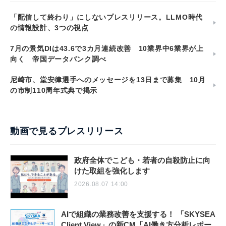
「配信して終わり」にしないプレスリリース。LLMO時代
の情報設計、3つの視点
7月の景気DIは43.6で3カ月連続改善 10業界中6業界が上
向く 帝国データバンク調べ
尼崎市、堂安律選手へのメッセージを13日まで募集 10月
の市制110周年式典で掲示
動画で見るプレスリリース
政府全体でこども・若者の自殺防止に向
けた取組を強化します
2026.08.07 14:00
AIで組織の業務改善を支援する！ 「SKYSEA
Client View」の新CM「AI働き方分析レポー