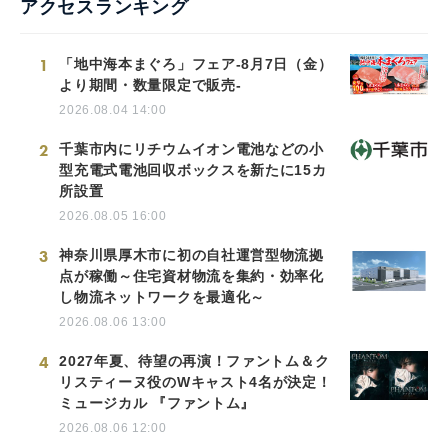
アクセスランキング
1
「地中海本まぐろ」フェア-8月7日（金）
より期間・数量限定で販売-
2026.08.04 14:00
2
千葉市内にリチウムイオン電池などの小
型充電式電池回収ボックスを新たに15カ
所設置
2026.08.05 16:00
3
神奈川県厚木市に初の自社運営型物流拠
点が稼働～住宅資材物流を集約・効率化
し物流ネットワークを最適化～
2026.08.06 13:00
4
2027年夏、待望の再演！ファントム＆ク
リスティーヌ役のWキャスト4名が決定！
ミュージカル 『ファントム』
2026.08.06 12:00