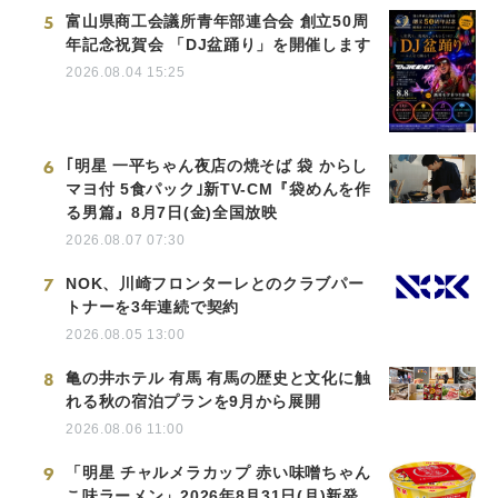
5
富山県商工会議所青年部連合会 創立50周
年記念祝賀会 「DJ盆踊り」を開催します
2026.08.04 15:25
6
｢明星 一平ちゃん夜店の焼そば 袋 からし
マヨ付 5食パック｣新TV-CM『袋めんを作
る男篇』8月7日(金)全国放映
2026.08.07 07:30
7
NOK、川崎フロンターレとのクラブパー
トナーを3年連続で契約
2026.08.05 13:00
8
亀の井ホテル 有馬 有馬の歴史と文化に触
れる秋の宿泊プランを9月から展開
2026.08.06 11:00
9
「明星 チャルメラカップ 赤い味噌ちゃん
こ味ラーメン」2026年8月31日(月)新発