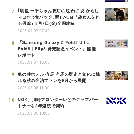
7
｢明星 一平ちゃん夜店の焼そば 袋 からし
マヨ付 5食パック｣新TV-CM『袋めんを作
る男篇』8月7日(金)全国放映
2026.08.07 07:30
8
『Samsung Galaxy Z Fold8 Ultra｜
Fold8｜Flip8 発売記念イベント』開催
レポート
2026.08.07 15:00
9
亀の井ホテル 有馬 有馬の歴史と文化に触
れる秋の宿泊プランを9月から展開
2026.08.06 11:00
10
NOK、川崎フロンターレとのクラブパー
トナーを3年連続で契約
2026.08.05 13:00