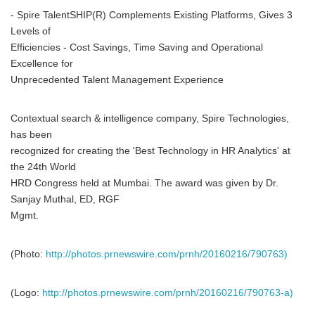
- Spire TalentSHIP(R) Complements Existing Platforms, Gives 3
Levels of
Efficiencies - Cost Savings, Time Saving and Operational
Excellence for
Unprecedented Talent Management Experience
Contextual search & intelligence company, Spire Technologies,
has been
recognized for creating the 'Best Technology in HR Analytics' at
the 24th World
HRD Congress held at Mumbai. The award was given by Dr.
Sanjay Muthal, ED, RGF
Mgmt.
(Photo:
http://photos.prnewswire.com/prnh/20160216/790763)
(Logo:
http://photos.prnewswire.com/prnh/20160216/790763-a)