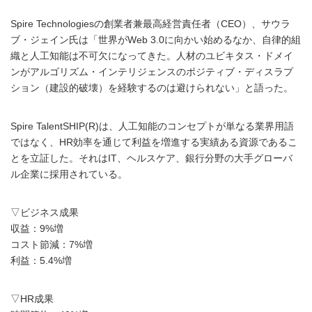
Spire Technologiesの創業者兼最高経営責任者（CEO）、サウラ
ブ・ジェイン氏は「世界がWeb 3.0に向かい始めるなか、自律的組
織と人工知能は不可欠になってきた。人材のユビキタス・ドメイ
ンがアルゴリズム・インテリジェンスのポジティブ・ディスラプ
ション（建設的破壊）を経験するのは避けられない」と語った。
Spire TalentSHIP(R)は、人工知能のコンセプトが単なる業界用語
ではなく、HR効率を通じて利益を増進する実績ある資源であるこ
とを立証した。それはIT、ヘルスケア、銀行分野の大手グローバ
ル企業に採用されている。
▽ビジネス成果
収益：9%増
コスト節減：7%増
利益：5.4%増
▽HR成果