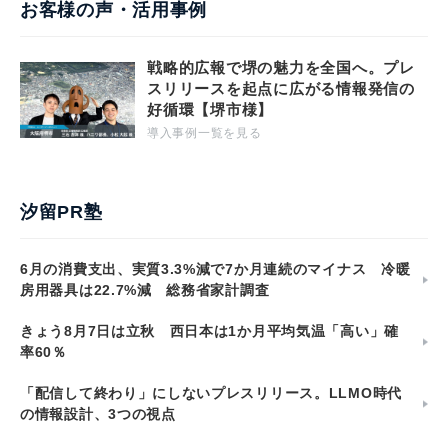
お客様の声・活用事例
戦略的広報で堺の魅力を全国へ。プレ
スリリースを起点に広がる情報発信の
好循環【堺市様】
導入事例一覧を見る
汐留PR塾
6月の消費支出、実質3.3%減で7か月連続のマイナス 冷暖
房用器具は22.7%減 総務省家計調査
きょう8月7日は立秋 西日本は1か月平均気温「高い」確
率60％
「配信して終わり」にしないプレスリリース。LLMO時代
の情報設計、3つの視点