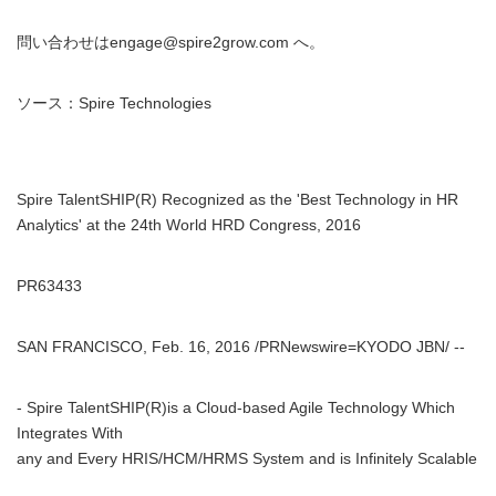
問い合わせはengage@spire2grow.com へ。
ソース：Spire Technologies
Spire TalentSHIP(R) Recognized as the 'Best Technology in HR
Analytics' at the 24th World HRD Congress, 2016
PR63433
SAN FRANCISCO, Feb. 16, 2016 /PRNewswire=KYODO JBN/ --
- Spire TalentSHIP(R)is a Cloud-based Agile Technology Which
Integrates With
any and Every HRIS/HCM/HRMS System and is Infinitely Scalable