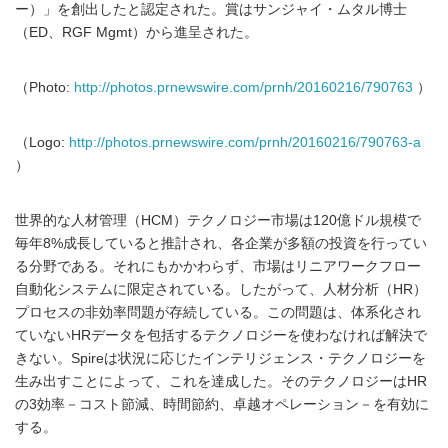
ー）」を創出したと認定された。賞はサンジャイ・ムタル博士
（ED、RGF Mgmt）から進呈された。
（Photo:
http://photos.prnewswire.com/prnh/20160216/790763
）
（Logo:
http://photos.prnewswire.com/prnh/20160216/790763-a
）
世界的な人材管理（HCM）テクノロジー市場は120億ドル規模で
毎年8%成長していると推計され、各企業が多額の投資を行ってい
る分野である。それにもかかわらず、市場はリニアワークフロー
自動化システムに限定されている。したがって、人材分析（HR）
プロセスの非効率問題が存続している。この問題は、体系化され
ていないHRデータを包括するテクノロジーを使わなければ解決で
きない。Spireは状況に応じたインテリジェンス・テクノロジーを
生み出すことによって、これを達成した。そのテクノロジーはHR
の3効率－コスト節減、時間節約、卓越オペレーション－を有効に
する。