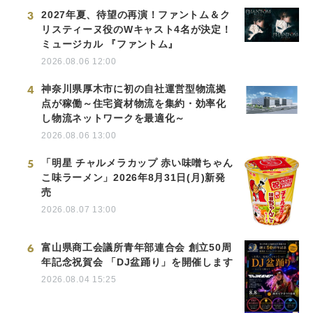
3
2027年夏、待望の再演！ファントム＆ク
リスティーヌ役のWキャスト4名が決定！
ミュージカル 『ファントム』
2026.08.06 12:00
4
神奈川県厚木市に初の自社運営型物流拠
点が稼働～住宅資材物流を集約・効率化
し物流ネットワークを最適化～
2026.08.06 13:00
5
「明星 チャルメラカップ 赤い味噌ちゃん
こ味ラーメン」2026年8月31日(月)新発
売
2026.08.07 13:00
6
富山県商工会議所青年部連合会 創立50周
年記念祝賀会 「DJ盆踊り」を開催します
2026.08.04 15:25