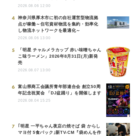
2026.08.06 12:00
4
神奈川県厚木市に初の自社運営型物流拠
点が稼働～住宅資材物流を集約・効率化
し物流ネットワークを最適化～
2026.08.06 13:00
5
「明星 チャルメラカップ 赤い味噌ちゃん
こ味ラーメン」2026年8月31日(月)新発
売
2026.08.07 13:00
6
富山県商工会議所青年部連合会 創立50周
年記念祝賀会 「DJ盆踊り」を開催します
2026.08.04 15:25
7
｢明星 一平ちゃん夜店の焼そば 袋 からし
マヨ付 5食パック｣新TV-CM『袋めんを作