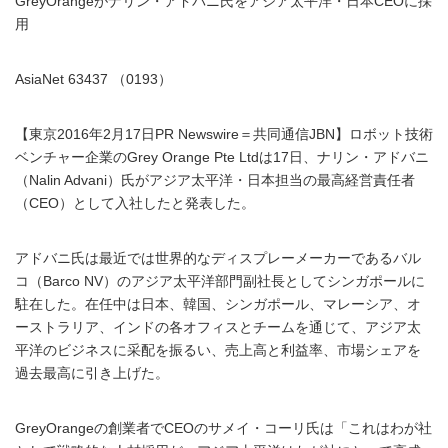
GreyOrangeがナリン・アドバニ氏をアジア太平洋・日本CEOに採
用
AsiaNet 63437 （0193）
【東京2016年2月17日PR Newswire＝共同通信JBN】ロボット技術
ベンチャー企業のGrey Orange Pte Ltdは17日、ナリン・アドバニ
（Nalin Advani）氏がアジア太平洋・日本担当の最高経営責任者
（CEO）として入社したと発表した。
アドバニ氏は最近では世界的なディスプレーメーカーであるバル
コ（Barco NV）のアジア太平洋部門副社長としてシンガポールに
駐在した。在任中は日本、韓国、シンガポール、マレーシア、オ
ーストラリア、インドの各オフィスとチームを通じて、アジア太
平洋のビジネスに采配を振るい、売上高と利益率、市場シェアを
過去最高に引き上げた。
GreyOrangeの創業者でCEOのサメイ・コーリ氏は「これはわが社