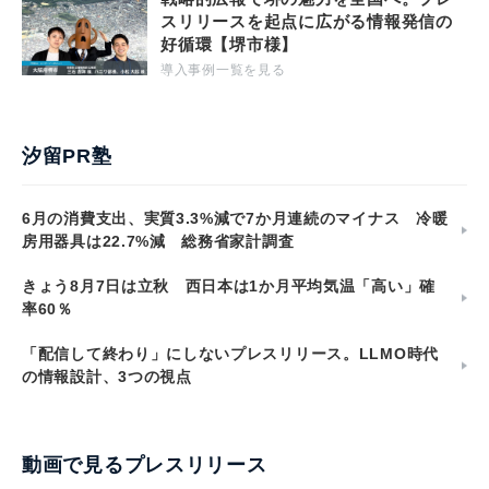
スリリースを起点に広がる情報発信の
好循環【堺市様】
導入事例一覧を見る
汐留PR塾
6月の消費支出、実質3.3%減で7か月連続のマイナス 冷暖
房用器具は22.7%減 総務省家計調査
きょう8月7日は立秋 西日本は1か月平均気温「高い」確
率60％
「配信して終わり」にしないプレスリリース。LLMO時代
の情報設計、3つの視点
動画で見るプレスリリース