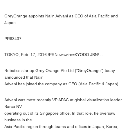
GreyOrange appoints Nalin Advani as CEO of Asia Pacific and
Japan
PR63437
TOKYO, Feb. 17, 2016 /PRNewswire=KYODO JBN/ --
Robotics startup Grey Orange Pte Ltd ("GreyOrange") today
announced that Nalin
Advani has joined the company as CEO (Asia Pacific & Japan).
Advani was most recently VP APAC at global visualization leader
Barco NV,
operating out of its Singapore office. In that role, he oversaw
business in the
Asia Pacific region through teams and offices in Japan, Korea,