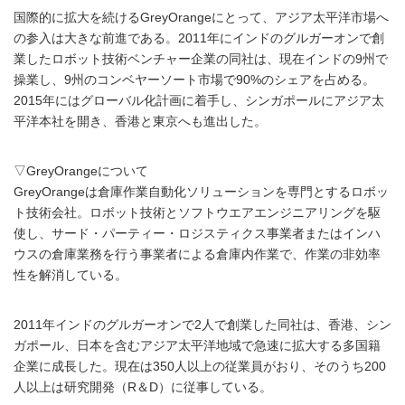
国際的に拡大を続けるGreyOrangeにとって、アジア太平洋市場へ
の参入は大きな前進である。2011年にインドのグルガーオンで創
業したロボット技術ベンチャー企業の同社は、現在インドの9州で
操業し、9州のコンベヤーソート市場で90%のシェアを占める。
2015年にはグローバル化計画に着手し、シンガポールにアジア太
平洋本社を開き、香港と東京へも進出した。
▽GreyOrangeについて
GreyOrangeは倉庫作業自動化ソリューションを専門とするロボッ
ト技術会社。ロボット技術とソフトウエアエンジニアリングを駆
使し、サード・パーティー・ロジスティクス事業者またはインハ
ウスの倉庫業務を行う事業者による倉庫内作業で、作業の非効率
性を解消している。
2011年インドのグルガーオンで2人で創業した同社は、香港、シン
ガポール、日本を含むアジア太平洋地域で急速に拡大する多国籍
企業に成長した。現在は350人以上の従業員がおり、そのうち200
人以上は研究開発（R＆D）に従事している。