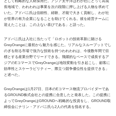
として戦略的な人材採用だ。アジア太平洋はわが社にとって高成
長地域で、われわれは事業を次の段階に押し上げる人物を求めて
いた。アドバニ氏は信頼性、経験、才能で大きく貢献し、わが社
が世界の有力企業になることを助けてくれる。彼を経営チームに
迎えたことは、この上ない喜びである」と語った。
アドバニ氏は入社に当たって「ロボットの技術革新に賭ける
GreyOrangeに最初から魅力を感じた。リアルなスループットでし
のぎを削る市場で強力な技術を持つわれわれは、今後数年間で目
標とする産業分野でリードできる。飛躍的なペースで成長するア
ジアのEコマースでGreyOrangeは地殻変動を引き起こし、顧客に
効率性とスケーラビリティー、際立つ競争優位性を提供できる」
と述べた。
GreyOrangeは1月27日、日本のEコマース物流プロバイダーであ
るGROUND株式会社との提携に合意したと発表した。この提携に
よってGreyOrangeはGROUNDへ戦略的な投資をし、GROUND取
締役会にナリン・アドバニ氏ら2人の代表を指名する。