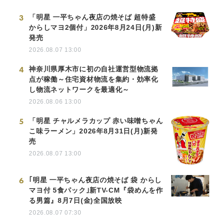
3
「明星 一平ちゃん夜店の焼そば 超特盛
からしマヨ2個付」2026年8月24日(月)新
発売
2026.08.07 13:00
4
神奈川県厚木市に初の自社運営型物流拠
点が稼働～住宅資材物流を集約・効率化
し物流ネットワークを最適化～
2026.08.06 13:00
5
「明星 チャルメラカップ 赤い味噌ちゃん
こ味ラーメン」2026年8月31日(月)新発
売
2026.08.07 13:00
6
｢明星 一平ちゃん夜店の焼そば 袋 からし
マヨ付 5食パック｣新TV-CM『袋めんを作
る男篇』8月7日(金)全国放映
2026.08.07 07:30