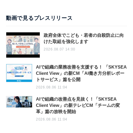
動画で見るプレスリリース
政府全体でこども・若者の自殺防止に向
けた取組を強化します
2026.08.07 14:00
AIで組織の業務改善を支援する！ 「SKYSEA
Client View」の新CM「AI働き方分析レポー
トサービス」篇を公開
2026.08.06 11:04
AIで組織の改善点を見抜く！「SKYSEA
Client View」の新テレビCM「チームの変
革」篇の放映を開始
2026.08.06 11:04