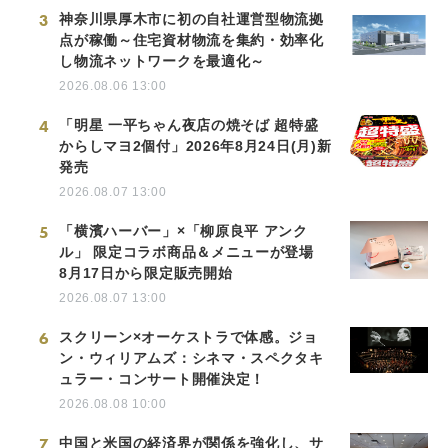
3
神奈川県厚木市に初の自社運営型物流拠
点が稼働～住宅資材物流を集約・効率化
し物流ネットワークを最適化～
2026.08.06 13:00
4
「明星 一平ちゃん夜店の焼そば 超特盛
からしマヨ2個付」2026年8月24日(月)新
発売
2026.08.07 13:00
5
「横濱ハーバー」×「柳原良平 アンク
ル」 限定コラボ商品＆メニューが登場
8月17日から限定販売開始
2026.08.07 13:00
6
スクリーン×オーケストラで体感。ジョ
ン・ウィリアムズ：シネマ・スペクタキ
ュラー・コンサート開催決定！
2026.08.08 10:00
7
中国と米国の経済界が関係を強化し、サ