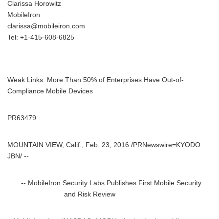
Clarissa Horowitz
MobileIron
clarissa@mobileiron.com
Tel: +1-415-608-6825
Weak Links: More Than 50% of Enterprises Have Out-of-
Compliance Mobile Devices
PR63479
MOUNTAIN VIEW, Calif., Feb. 23, 2016 /PRNewswire=KYODO
JBN/ --
-- MobileIron Security Labs Publishes First Mobile Security
and Risk Review