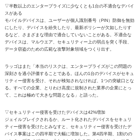
▽半数以上のエンタープライズに少なくとも1台の不適合なデバイ
スがある
モバイルデバイスは、ユーザーが個人識別番号（PIN）防御を無効
にしたり、デバイスを紛失したり、最新ポリシーが欠如したりす
るなど、さまざまな理由で適合していないことがある。不適合な
デバイスは、マルウエア、セキュリティー上の弱点を突く手段、
データ窃盗のための広範な攻撃対象領域をつくり出す。
ラッゴはまた「本当のリスクは、エンタープライズがこの問題の
深刻さを過小評価することである。ほんの1台のデバイスがセキュ
リティー侵害を受け、それが検知されなければ、1つの突破口とな
る。すべての企業、とりわけ高度に規制された業界の企業にとっ
て、これは極めて大きな問題となる」と語った。
▽セキュリティー侵害を受けたデバイスは42%増加
ジェイルブレイクされるか、ルート化されたデバイスをセキュリ
ティー侵害を受けたとみなすと、セキュリティー侵害を受けたデ
バイス事案はこの四半期で大幅に増加した。第4四半期、1割のの