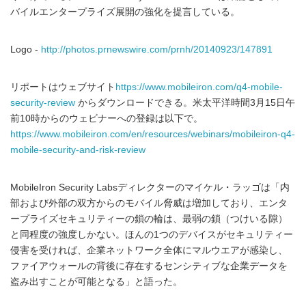
バイルエンタープライズ展開の強化を提言している。
Logo -
http://photos.prnewswire.com/prnh/20140923/147891
リポートはウェブサイト
https://www.mobileiron.com/q4-mobile-
security-review
からダウンロードできる。米太平洋時間3月15日午
前10時からのウェビナーへの登録は以下で。
https://www.mobileiron.com/en/resources/webinars/mobileiron-q4-
mobile-security-and-risk-review
MobileIron Security Labsディレクターのマイケル・ラッゴは「内
部および外部の双方からのモバイル脅威は増加しており、エンタ
ープライズセキュリティーの鎖の輪は、最弱の鎖（つけいる隙）
と同程度の強度しかない。ほんの1つのデバイスがセキュリティー
侵害を受ければ、企業ネットワーク全体にマルウエアが感染し、
ファイアウォールの背後に存在するセンシティブな企業データを
盗み出すことが可能となる」と語った。