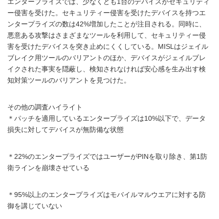
エンタープライズでは、少なくとも1台のデバイスがセキュリティ
ー侵害を受けた。セキュリティー侵害を受けたデバイスを持つエ
ンタープライズの数は42%増加したことが注目される。同時に、
悪意ある攻撃はさまざまなツールを利用して、セキュリティー侵
害を受けたデバイスを突き止めにくくしている。MISLはジェイル
ブレイク用ツールのバリアントのほか、デバイスがジェイルブレ
イクされた事実を隠蔽し、検知されなければ安心感を生み出す検
知対策ツールのバリアントを見つけた。
その他の調査ハイライト
＊パッチを適用しているエンタープライズは10%以下で、データ
損失に対してデバイスが無防備な状態
＊22%のエンタープライズではユーザーがPINを取り除き、第1防
衛ラインを崩壊させている
＊95%以上のエンタープライズはモバイルマルウエアに対する防
御を講じていない