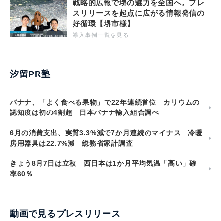
戦略的広報で堺の魅力を全国へ。プレ
スリリースを起点に広がる情報発信の
好循環【堺市様】
導入事例一覧を見る
汐留PR塾
バナナ、「よく食べる果物」で22年連続首位 カリウムの
認知度は初の4割超 日本バナナ輸入組合調べ
6月の消費支出、実質3.3%減で7か月連続のマイナス 冷暖
房用器具は22.7%減 総務省家計調査
きょう8月7日は立秋 西日本は1か月平均気温「高い」確
率60％
動画で見るプレスリリース