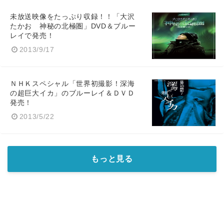
未放送映像をたっぷり収録！！「大沢
たかお 神秘の北極圏」DVD＆ブルー
レイで発売！
2013/9/17
ＮＨＫスペシャル「世界初撮影！深海
の超巨大イカ」のブルーレイ＆ＤＶＤ
発売！
2013/5/22
もっと見る