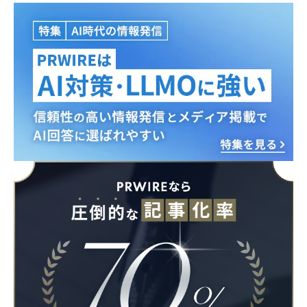
Japanese
English