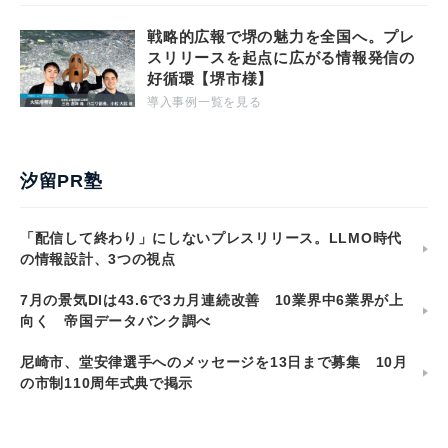
戦略的広報で堺の魅力を全国へ。プレ
スリリースを起点に広がる情報発信の
好循環【堺市様】
導入事例一覧を見る
汐留PR塾
「配信して終わり」にしないプレスリリース。LLMO時代
の情報設計、3つの視点
7月の景気DIは43.6で3カ月連続改善 10業界中6業界が上
向く 帝国データバンク調べ
尼崎市、堂安律選手へのメッセージを13日まで募集 10月
の市制110周年式典で掲示