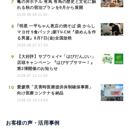
7
亀の井ホテル 有馬 有馬の歴史と文化に触
れる秋の宿泊プランを9月から展開
2026.08.06 11:00
8
｢明星 一平ちゃん夜店の焼そば 袋 からし
マヨ付 5食パック｣新TV-CM『袋めんを作
る男篇』8月7日(金)全国放映
2026.08.07 07:30
9
【大好評】サブウェイ×「はぴだんぶい」
店頭キャンペーン 『はぴサブサマー！』
第2弾開催のお知らせ
2026.07.31 11:00
10
愛媛県「災害時医療提供体制確保事業」
向け医療コンテナを納品
2026.03.19 14:00
お客様の声・活用事例