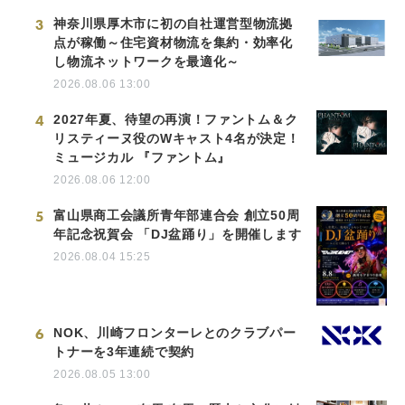
3
神奈川県厚木市に初の自社運営型物流拠
点が稼働～住宅資材物流を集約・効率化
し物流ネットワークを最適化～
2026.08.06 13:00
4
2027年夏、待望の再演！ファントム＆ク
リスティーヌ役のWキャスト4名が決定！
ミュージカル 『ファントム』
2026.08.06 12:00
5
富山県商工会議所青年部連合会 創立50周
年記念祝賀会 「DJ盆踊り」を開催します
2026.08.04 15:25
6
NOK、川崎フロンターレとのクラブパー
トナーを3年連続で契約
2026.08.05 13:00