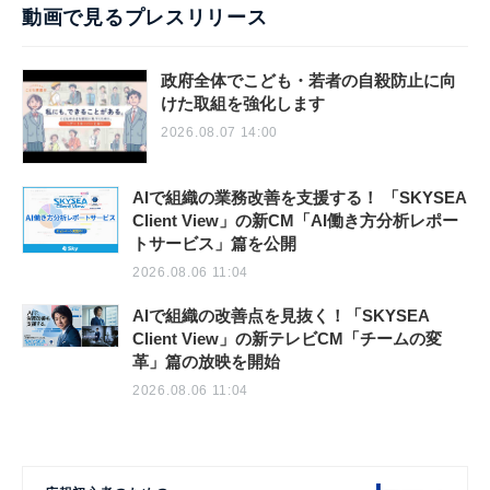
動画で見るプレスリリース
政府全体でこども・若者の自殺防止に向
けた取組を強化します
2026.08.07 14:00
AIで組織の業務改善を支援する！ 「SKYSEA
Client View」の新CM「AI働き方分析レポー
トサービス」篇を公開
2026.08.06 11:04
AIで組織の改善点を見抜く！「SKYSEA
Client View」の新テレビCM「チームの変
革」篇の放映を開始
2026.08.06 11:04