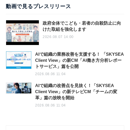
動画で見るプレスリリース
政府全体でこども・若者の自殺防止に向
けた取組を強化します
2026.08.07 14:00
AIで組織の業務改善を支援する！ 「SKYSEA
Client View」の新CM「AI働き方分析レポー
トサービス」篇を公開
2026.08.06 11:04
AIで組織の改善点を見抜く！「SKYSEA
Client View」の新テレビCM「チームの変
革」篇の放映を開始
2026.08.06 11:04