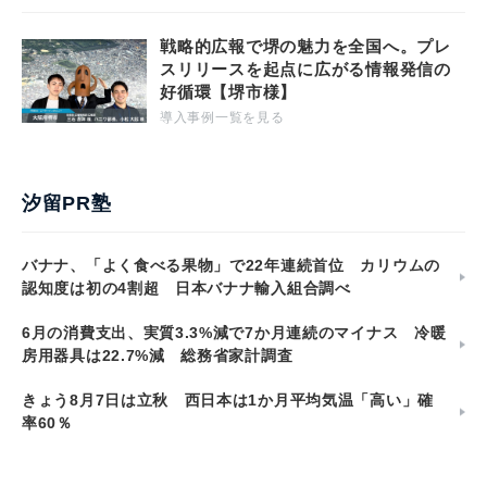
戦略的広報で堺の魅力を全国へ。プレ
スリリースを起点に広がる情報発信の
好循環【堺市様】
導入事例一覧を見る
汐留PR塾
バナナ、「よく食べる果物」で22年連続首位 カリウムの
認知度は初の4割超 日本バナナ輸入組合調べ
6月の消費支出、実質3.3%減で7か月連続のマイナス 冷暖
房用器具は22.7%減 総務省家計調査
きょう8月7日は立秋 西日本は1か月平均気温「高い」確
率60％