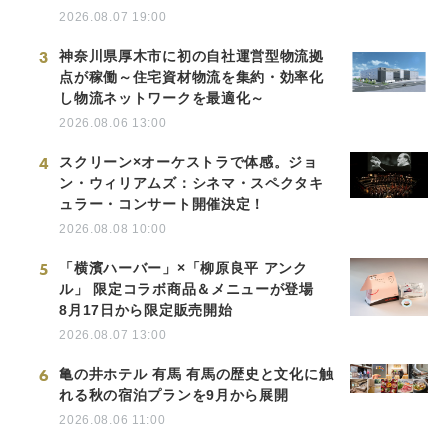
2026.08.07 19:00
3
神奈川県厚木市に初の自社運営型物流拠
点が稼働～住宅資材物流を集約・効率化
し物流ネットワークを最適化～
2026.08.06 13:00
4
スクリーン×オーケストラで体感。ジョ
ン・ウィリアムズ：シネマ・スペクタキ
ュラー・コンサート開催決定！
2026.08.08 10:00
5
「横濱ハーバー」×「柳原良平 アンク
ル」 限定コラボ商品＆メニューが登場
8月17日から限定販売開始
2026.08.07 13:00
6
亀の井ホテル 有馬 有馬の歴史と文化に触
れる秋の宿泊プランを9月から展開
2026.08.06 11:00