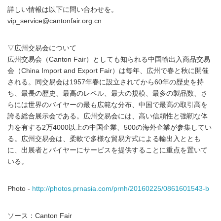
詳しい情報は以下に問い合わせを。
vip_service@cantonfair.org.cn
▽広州交易会について
広州交易会（Canton Fair）としても知られる中国輸出入商品交易
会（China Import and Export Fair）は毎年、広州で春と秋に開催
される。同交易会は1957年春に設立されてから60年の歴史を持
ち、最長の歴史、最高のレベル、最大の規模、最多の製品数、さ
らには世界のバイヤーの最も広範な分布、中国で最高の取引高を
誇る総合展示会である。広州交易会には、高い信頼性と強靭な体
力を有する2万4000以上の中国企業、500の海外企業が参集してい
る。広州交易会は、柔軟で多様な貿易方式による輸出入ととも
に、出展者とバイヤーにサービスを提供することに重点を置いて
いる。
Photo -
http://photos.prnasia.com/prnh/20160225/0861601543-b
ソース：Canton Fair