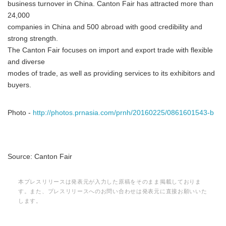
business turnover in China. Canton Fair has attracted more than
24,000
companies in China and 500 abroad with good credibility and
strong strength.
The Canton Fair focuses on import and export trade with flexible
and diverse
modes of trade, as well as providing services to its exhibitors and
buyers.
Photo -
http://photos.prnasia.com/prnh/20160225/0861601543-b
Source: Canton Fair
本プレスリリースは発表元が入力した原稿をそのまま掲載しておりま
す。また、プレスリリースへのお問い合わせは発表元に直接お願いいた
します。