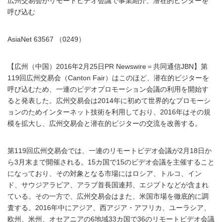
広州交易会がリモートビデオ会議で事業紹介、潜在的ビジターを
呼び込む
AsiaNet 63567 （0249）
【広州（中国）2016年2月25日PR Newswire＝共同通信JBN】第
119回広州交易会（Canton Fair）はこのほど、潜在的ビジターを
呼び込むため、一連のビデオプロモーション会議の利用を開始す
ると発表した。広州交易会は2014年に初めて世界的なプロモーシ
ョンのためインターネット技術を利用しており、2016年はその規
模を拡大し、広州交易会と潜在的ビジターの交流を改善する。
第119回広州交易会では、一連のリモートビデオ会議が2月18日か
ら3月末まで開催される。15カ国で15のビデオ会議を主催すること
になっており、その対象となる市場にはロシア、トルコ、イン
ド、サウジアラビア、アラブ首長国連邦、エジプトなどが含まれ
ている。その一方で、広州交易会はまた、米国市場を徹底的に調
査する。2016年中にアジア、西アジア・アフリカ、ユーラシア、
欧州、米州、オセアニアの6地域33カ国で36のリモートビデオ会議