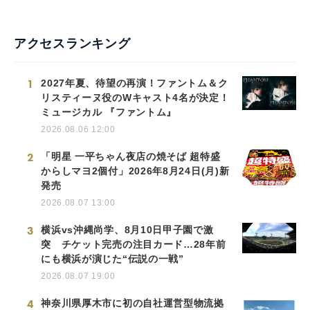
アクセスランキング
1
2027年夏、待望の再演！ファントム＆ク
リスティーヌ役のWキャスト4名が決定！
ミュージカル 『ファントム』
2026.08.06 12:00
2
「明星 一平ちゃん夜店の焼そば 超特盛
からしマヨ2個付」2026年8月24日(月)新
発売
2026.08.07 13:00
3
横浜vs沖縄尚学、8月10日甲子園で激
突 チケット完売の注目カード…28年前
にも横浜が演じた“伝説の一戦”
2026.08.07 19:00
4
神奈川県厚木市に初の自社運営型物流拠