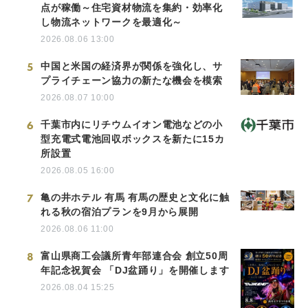
点が稼働～住宅資材物流を集約・効率化
し物流ネットワークを最適化～
2026.08.06 13:00
5
中国と米国の経済界が関係を強化し、サ
プライチェーン協力の新たな機会を模索
2026.08.07 10:00
6
千葉市内にリチウムイオン電池などの小
型充電式電池回収ボックスを新たに15カ
所設置
2026.08.05 16:00
7
亀の井ホテル 有馬 有馬の歴史と文化に触
れる秋の宿泊プランを9月から展開
2026.08.06 11:00
8
富山県商工会議所青年部連合会 創立50周
年記念祝賀会 「DJ盆踊り」を開催します
2026.08.04 15:25