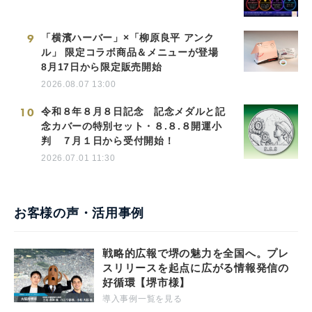
9
「横濱ハーバー」×「柳原良平 アンク
ル」 限定コラボ商品＆メニューが登場
8月17日から限定販売開始
2026.08.07 13:00
10
令和８年８月８日記念 記念メダルと記
念カバーの特別セット・８.８.８開運小
判 ７月１日から受付開始！
2026.07.01 11:30
お客様の声・活用事例
戦略的広報で堺の魅力を全国へ。プレ
スリリースを起点に広がる情報発信の
好循環【堺市様】
導入事例一覧を見る