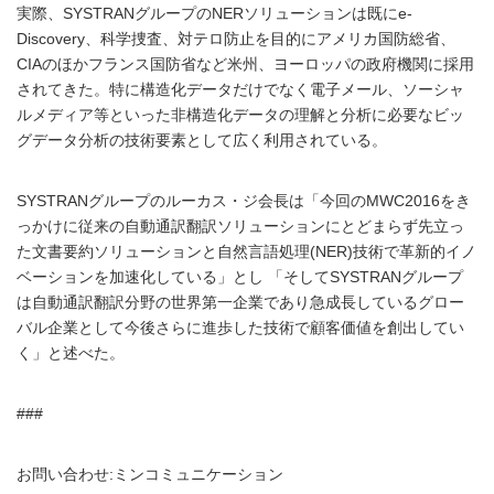
実際、SYSTRANグループのNERソリューションは既にe-
Discovery、科学捜査、対テロ防止を目的にアメリカ国防総省、
CIAのほかフランス国防省など米州、ヨーロッパの政府機関に採用
されてきた。特に構造化データだけでなく電子メール、ソーシャ
ルメディア等といった非構造化データの理解と分析に必要なビッ
グデータ分析の技術要素として広く利用されている。
SYSTRANグループのルーカス・ジ会長は「今回のMWC2016をき
っかけに従来の自動通訳翻訳ソリューションにとどまらず先立っ
た文書要約ソリューションと自然言語処理(NER)技術で革新的イノ
ベーションを加速化している」とし 「そしてSYSTRANグループ
は自動通訳翻訳分野の世界第一企業であり急成長しているグロー
バル企業として今後さらに進歩した技術で顧客価値を創出してい
く」と述べた。
###
お問い合わせ:ミンコミュニケーション