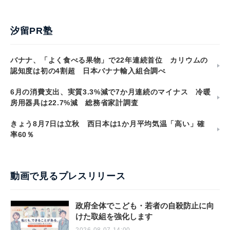
汐留PR塾
バナナ、「よく食べる果物」で22年連続首位 カリウムの
認知度は初の4割超 日本バナナ輸入組合調べ
6月の消費支出、実質3.3%減で7か月連続のマイナス 冷暖
房用器具は22.7%減 総務省家計調査
きょう8月7日は立秋 西日本は1か月平均気温「高い」確
率60％
動画で見るプレスリリース
政府全体でこども・若者の自殺防止に向
けた取組を強化します