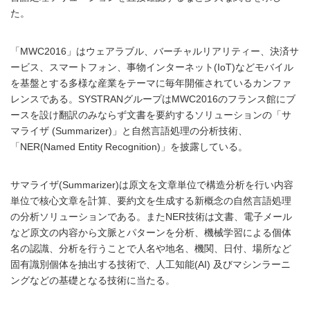
た。
「MWC2016」はウェアラブル、バーチャルリアリティー、決済サ
ービス、スマートフォン、事物インターネット(IoT)などモバイル
を基盤とする多様な産業をテーマに毎年開催されているカンファ
レンスである。SYSTRANグループはMWC2016のフランス館にブ
ースを設け翻訳のみならず文書を要約するソリューションの「サ
マライザ (Summarizer)」と自然言語処理の分析技術、
「NER(Named Entity Recognition)」を披露している。
サマライザ(Summarizer)は原文を文章単位で構造分析を行い内容
単位で核心文章を計算、要約文を生成する新概念の自然言語処理
の分析ソリューションである。またNER技術は文書、電子メール
など原文の内容から文脈とパターンを分析、機械学習による個体
名の認識、分析を行うことで人名や地名、機関、日付、場所など
固有識別個体を抽出する技術で、人工知能(AI) 及びマシンラーニ
ングなどの基礎となる技術に当たる。