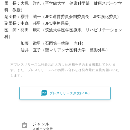
団 長：大槻 洋也（至学館大学 健康科学部 健康スポーツ学
科 教授）
副団長：櫻井 誠一（JPC運営委員会副委員長 JPC強化委員）
副団長：中森 邦男（JPC事務局長）
医 師：羽田 康司（筑波大学医学医療系 リハビリテーション
科）
加藤 徹男（石岡第一病院 内科）
油井 直子（聖マリアンナ医科大学 整形外科）
本プレスリリースは発表元が入力した原稿をそのまま掲載しておりま
す。また、プレスリリースへのお問い合わせは発表元に直接お願いいた
します。

プレスリリース原文(PDF)

ジャンル
スポーツ全般