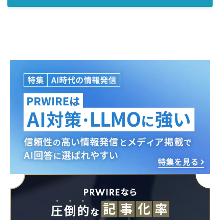
Japanese
English