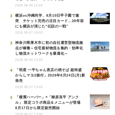
2026.08.06 12:00
2
横浜vs沖縄尚学、8月10日甲子園で激
突 チケット完売の注目カード…28年前
にも横浜が演じた“伝説の一戦”
2026.08.07 19:00
3
神奈川県厚木市に初の自社運営型物流拠
点が稼働～住宅資材物流を集約・効率化
し物流ネットワークを最適化～
2026.08.06 13:00
4
「明星 一平ちゃん夜店の焼そば 超特盛
からしマヨ2個付」2026年8月24日(月)新
発売
2026.08.07 13:00
5
「横濱ハーバー」×「柳原良平 アンク
ル」 限定コラボ商品＆メニューが登場
8月17日から限定販売開始
2026.08.07 13:00