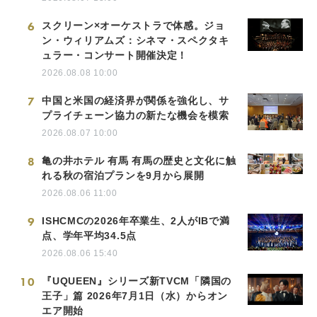
6
スクリーン×オーケストラで体感。ジョ
ン・ウィリアムズ：シネマ・スペクタキ
ュラー・コンサート開催決定！
2026.08.08 10:00
7
中国と米国の経済界が関係を強化し、サ
プライチェーン協力の新たな機会を模索
2026.08.07 10:00
8
亀の井ホテル 有馬 有馬の歴史と文化に触
れる秋の宿泊プランを9月から展開
2026.08.06 11:00
9
ISHCMCの2026年卒業生、2人がIBで満
点、学年平均34.5点
2026.08.06 15:40
10
『UQUEEN』シリーズ新TVCM「隣国の
王子」篇 2026年7月1日（水）からオン
エア開始