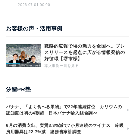
2026.07.01 00:00
お客様の声・活用事例
戦略的広報で堺の魅力を全国へ。プレ
スリリースを起点に広がる情報発信の
好循環【堺市様】
導入事例一覧を見る
汐留PR塾
バナナ、「よく食べる果物」で22年連続首位 カリウムの
認知度は初の4割超 日本バナナ輸入組合調べ
6月の消費支出、実質3.3%減で7か月連続のマイナス 冷暖
房用器具は22.7%減 総務省家計調査