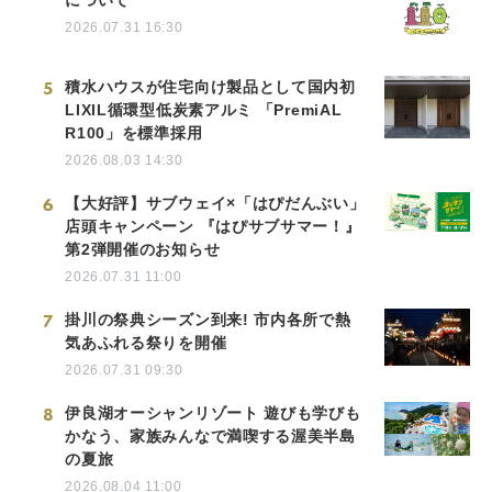
について
2026.07.31 16:30
5
積水ハウスが住宅向け製品として国内初
LIXIL循環型低炭素アルミ 「PremiAL
R100」を標準採用
2026.08.03 14:30
6
【大好評】サブウェイ×「はぴだんぶい」
店頭キャンペーン 『はぴサブサマー！』
第2弾開催のお知らせ
2026.07.31 11:00
7
掛川の祭典シーズン到来! 市内各所で熱
気あふれる祭りを開催
2026.07.31 09:30
8
伊良湖オーシャンリゾート 遊びも学びも
かなう、家族みんなで満喫する渥美半島
の夏旅
2026.08.04 11:00