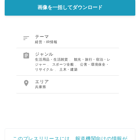
画像を一括してダウンロード

テーマ
経営・IR情報

ジャンル
生活用品・生活雑貨
、
観光・旅行・宿泊・レ
ジャー
、
スポーツ全般
、
公害・環境保全・
リサイクル
、
土木・建築

エリア
兵庫県
このプレスリリースには、報道機関向けの情報が