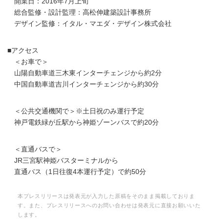
開業日：2016年7月上旬
総合監修・設計監理：高松伸建築設計事務所
デザイン監修：イタル・マエダ・デザイン株式会社
■アクセス
＜お車で＞
山陽自動車道三木東インターチェンジから約2分
中国自動車道吉川インターチェンジから約30分
＜公共交通機関で＞※土日祝のみ運行予定
神戸電鉄緑が丘駅から神姫ゾーンバスで約20分
＜直通バスで＞
JR三宮駅神姫バスターミナルから
直通バス（1日往復4本運行予定）で約50分
本プレスリリースは発表元が入力した原稿をそのまま掲載しておりま
す。また、プレスリリースへのお問い合わせは発表元に直接お願いいた
します。