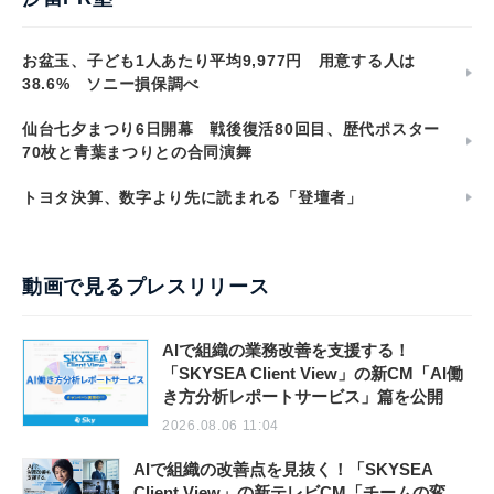
お盆玉、子ども1人あたり平均9,977円 用意する人は
38.6% ソニー損保調べ
仙台七夕まつり6日開幕 戦後復活80回目、歴代ポスター
70枚と青葉まつりとの合同演舞
トヨタ決算、数字より先に読まれる「登壇者」
動画で見るプレスリリース
AIで組織の業務改善を支援する！
「SKYSEA Client View」の新CM「AI働
き方分析レポートサービス」篇を公開
2026.08.06 11:04
AIで組織の改善点を見抜く！「SKYSEA
Client View」の新テレビCM「チームの変