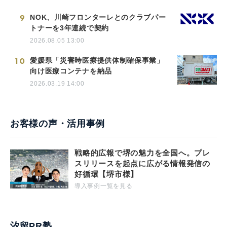
9
NOK、川崎フロンターレとのクラブパー
トナーを3年連続で契約
2026.08.05 13:00
10
愛媛県「災害時医療提供体制確保事業」
向け医療コンテナを納品
2026.03.19 14:00
お客様の声・活用事例
戦略的広報で堺の魅力を全国へ。プレ
スリリースを起点に広がる情報発信の
好循環【堺市様】
導入事例一覧を見る
汐留PR塾