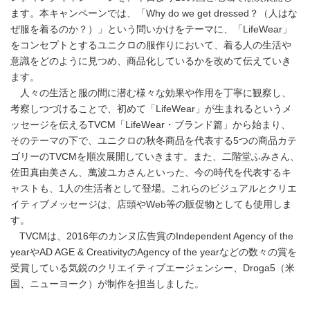
ます。本キャンペーンでは、「Why do we get dressed？（人はな
ぜ服を着るのか？）」という問いかけをテーマに、「LifeWear」
をコンセプトとするユニクロの服作りにおいて、着る人の生活や
意識をどのように見つめ、商品化しているかを改めて伝えていき
ます。
人々の生活と服の間に潜む様々な効果や作用を丁寧に観察し、
考察しつづけることで、初めて「LifeWear」が生まれるというメ
ッセージを伝えるTVCM「LifeWear・ブランド篇」から始まり、
そのテーマの下で、ユニクロの秋冬商品を代表する5つの商品カテ
ゴリーのTVCMを順次展開していきます。また、二階堂ふみさん、
佐田真由美さん、萬波ユカさんといった、今の時代を代表するキ
ャストも、1人の生活者として登場。これらのビジュアルとクリエ
イティブメッセージは、店頭やWeb等の販促物としても使用しま
す。
TVCMは、2016年のカンヌ広告賞のIndependent Agency of the
yearやAD AGE & CreativityのAgency of the yearなどの数々の賞を
受賞している気鋭のクリエイティブエージェンシー、Droga5（米
国、ニューヨーク）が制作を担当しました。