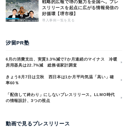
戦略的広報で堺の魅力を全国へ。プレ
スリリースを起点に広がる情報発信の
好循環【堺市様】
導入事例一覧を見る
汐留PR塾
6月の消費支出、実質3.3%減で7か月連続のマイナス 冷暖
房用器具は22.7%減 総務省家計調査
きょう8月7日は立秋 西日本は1か月平均気温「高い」確
率60％
「配信して終わり」にしないプレスリリース。LLMO時代
の情報設計、3つの視点
動画で見るプレスリリース