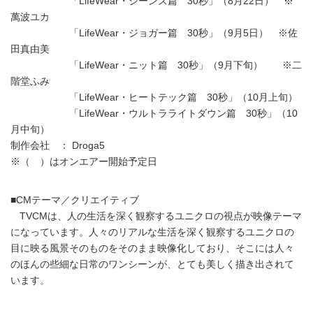
「LifeWear・ジーンズ篇 30秒」（8月22日） ※
萬波ユカ
「LifeWear・ジョガー篇 30秒」（9月5日） ※佐
田真由美
「LifeWear・ニット篇 30秒」（9月下旬） ※二
階堂ふみ
「LifeWear・ヒートテック篇 30秒」（10月上旬）
「LifeWear・ウルトラライトダウン篇 30秒」（10
月中旬）
制作会社 ： Droga5
※（ ）はオンエアー開始予定日
■CMテーマ／クリエイティブ
TVCMは、人の生活を深く観察するユニクロの視点が映像テーマ
になっています。人々のリアルな生活を深く観察するユニクロの
目に映る風景そのものをそのまま映像化しており、そこには人々
のほんの些細な日常のワンシーンが、とても美しく描き出されて
います。