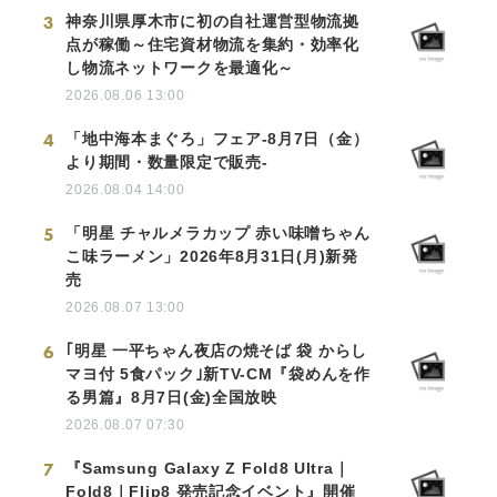
3
神奈川県厚木市に初の自社運営型物流拠
点が稼働～住宅資材物流を集約・効率化
し物流ネットワークを最適化～
2026.08.06 13:00
4
「地中海本まぐろ」フェア-8月7日（金）
より期間・数量限定で販売-
2026.08.04 14:00
5
「明星 チャルメラカップ 赤い味噌ちゃん
こ味ラーメン」2026年8月31日(月)新発
売
2026.08.07 13:00
6
｢明星 一平ちゃん夜店の焼そば 袋 からし
マヨ付 5食パック｣新TV-CM『袋めんを作
る男篇』8月7日(金)全国放映
2026.08.07 07:30
7
『Samsung Galaxy Z Fold8 Ultra｜
Fold8｜Flip8 発売記念イベント』開催