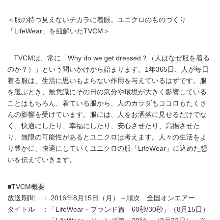
＜服の持つ見えないチカラに着眼。ユニクロのものづくり
「LifeWear」を紐解いたTVCM＞
TVCMは、常に「Why do we get dressed？（人はなぜ服を着る
のか？）」という問いかけから始まります。1年365日、人が毎日
着る服は、生活に思いもよらない作用を与えているはずです。服
を選ぶとき、無意識にその日の気分や環境が大きく影響している
ことはもちろん、着ている服から、人のカラダもココロもたくさ
んの影響を受けています。服には、人をお洒落に見せるだけでな
く、快適にしたり、幸福にしたり、安心させたり、高揚させた
り、無限の可能性があるとユニクロは考えます。人々の生活をよ
り豊かに、快適にしていくユニクロの服「LifeWear」に込めた想
いを伝えていきます。
■TVCM概要
放送期間 ： 2016年8月15日（月）～順次 全国オンエアー
タイトル ：「LifeWear・ブランド篇 60秒/30秒」（8月15日）