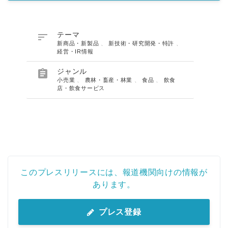

テーマ
新商品・新製品
、
新技術・研究開発・特許
、
経営・IR情報

ジャンル
小売業
、
農林・畜産・林業
、
食品
、
飲食
店・飲食サービス
このプレスリリースには、報道機関向けの情報が
あります。
プレス登録