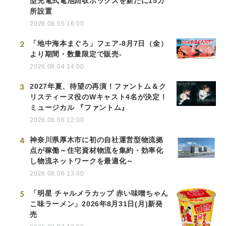
型充電式電池回収ボックスを新たに15カ
所設置
2026.08.05 16:00
2
「地中海本まぐろ」フェア-8月7日（金）
より期間・数量限定で販売-
2026.08.04 14:00
3
2027年夏、待望の再演！ファントム＆ク
リスティーヌ役のWキャスト4名が決定！
ミュージカル 『ファントム』
2026.08.06 12:00
4
神奈川県厚木市に初の自社運営型物流拠
点が稼働～住宅資材物流を集約・効率化
し物流ネットワークを最適化～
2026.08.06 13:00
5
「明星 チャルメラカップ 赤い味噌ちゃん
こ味ラーメン」2026年8月31日(月)新発
売