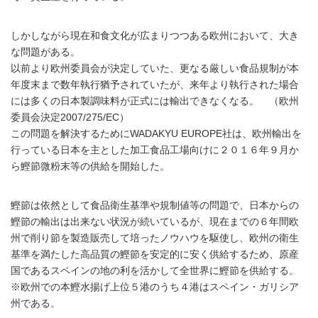
しかしながら現在和食文化が広まりつつある欧州において、大き
な問題がある。
以前より欧州委員会が決定していた、更なる厳しい食品規制が本
年度末まで数年執行猶予されていたが、来年より執行された場合
には多くの日本製調味料が正式には輸出できなくなる。 （欧州
委員会決定2007/275/EC）
この問題を解決するためにWADAKYU EUROPE社は、欧州輸出を
行っている日本を主とした加工食品工場向けに２０１６年９月か
ら鰹節微粉末等の供給を開始した。
鰹節は依然として食品衛生基準や規制値等の問題で、日本からの
鰹節の輸出は出来ない状況が続いているが、現在までの６年間欧
州で削り節を製造販売して培ったノウハウを駆使し、欧州の衛生
基準を満たした高品質の鰹節を安定的に安く供給するため、原産
国であるスペインの地の利を活かして全世界に鰹節を供給する。
※欧州での本鰹水揚げ上位５港のうち４港はスペイン・ガリシア
州である。