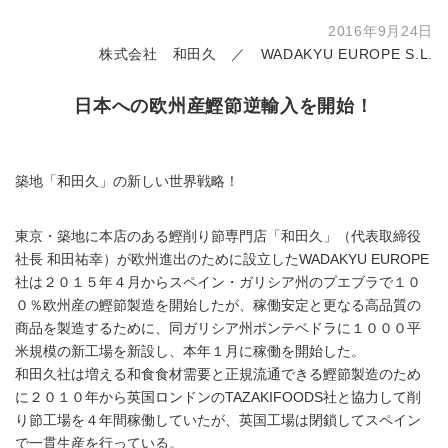
2016年9月24日
株式会社 和田久 ／ WADAKYU EUROPE S.L.
日本への欧州産鰹節逆輸入を開始！
築地「和田久」の新しい世界戦略！
東京・築地に本店のある鰹削り節専門店「和田久」（代表取締役
社長 和田祐幸）が欧州進出のために設立したWADAKYU EUROPE
社は２０１５年４月からスペイン・ガリシア州のプエブラで１０
０％欧州産の鰹節製造を開始したが、稼働安定と更なる高品質の
商品を製造するために、同ガリシア州ポンテベドラに１０００平
米規模の新工場を新設し、本年１月に稼働を開始した。
和田久社は増える和食食材需要と正規流通できる鰹節製造のため
に２０１０年から英国ロンドンのTAZAKIFOODS社と協力して削
り節工場を４年間稼働していたが、英国工場は閉鎖してスペイン
で一貫生産を行っている。