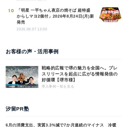
10
「明星 一平ちゃん夜店の焼そば 超特盛
からしマヨ2個付」2026年8月24日(月)新
発売
2026.08.07 13:00
お客様の声・活用事例
戦略的広報で堺の魅力を全国へ。プレ
スリリースを起点に広がる情報発信の
好循環【堺市様】
導入事例一覧を見る
汐留PR塾
6月の消費支出、実質3.3%減で7か月連続のマイナス 冷暖