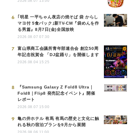
2026.08.07 13:00
6
｢明星 一平ちゃん夜店の焼そば 袋 からし
マヨ付 5食パック｣新TV-CM『袋めんを作
る男篇』8月7日(金)全国放映
2026.08.07 07:30
7
富山県商工会議所青年部連合会 創立50周
年記念祝賀会 「DJ盆踊り」を開催します
2026.08.04 15:25
8
『Samsung Galaxy Z Fold8 Ultra｜
Fold8｜Flip8 発売記念イベント』開催
レポート
2026.08.07 15:00
9
亀の井ホテル 有馬 有馬の歴史と文化に触
れる秋の宿泊プランを9月から展開
2026.08.06 11:00