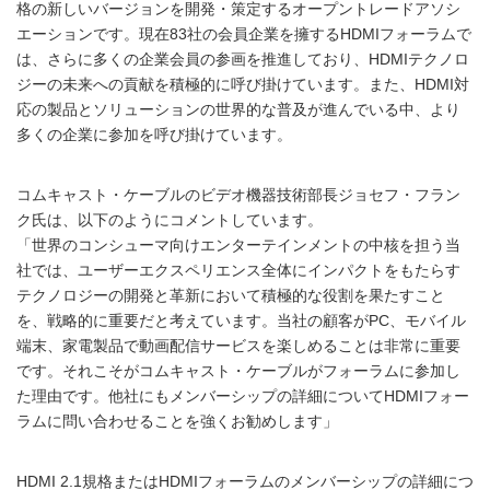
格の新しいバージョンを開発・策定するオープントレードアソシ
エーションです。現在83社の会員企業を擁するHDMIフォーラムで
は、さらに多くの企業会員の参画を推進しており、HDMIテクノロ
ジーの未来への貢献を積極的に呼び掛けています。また、HDMI対
応の製品とソリューションの世界的な普及が進んでいる中、より
多くの企業に参加を呼び掛けています。
コムキャスト・ケーブルのビデオ機器技術部長ジョセフ・フラン
ク氏は、以下のようにコメントしています。
「世界のコンシューマ向けエンターテインメントの中核を担う当
社では、ユーザーエクスペリエンス全体にインパクトをもたらす
テクノロジーの開発と革新において積極的な役割を果たすこと
を、戦略的に重要だと考えています。当社の顧客がPC、モバイル
端末、家電製品で動画配信サービスを楽しめることは非常に重要
です。それこそがコムキャスト・ケーブルがフォーラムに参加し
た理由です。他社にもメンバーシップの詳細についてHDMIフォー
ラムに問い合わせることを強くお勧めします」
HDMI 2.1規格またはHDMIフォーラムのメンバーシップの詳細につ