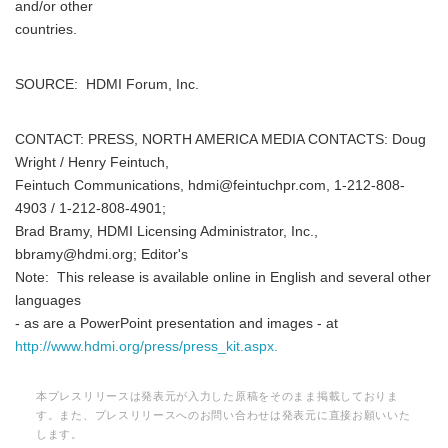
and/or other
countries.
SOURCE: HDMI Forum, Inc.
CONTACT: PRESS, NORTH AMERICA MEDIA CONTACTS: Doug
Wright / Henry Feintuch,
Feintuch Communications, hdmi@feintuchpr.com, 1-212-808-
4903 / 1-212-808-4901;
Brad Bramy, HDMI Licensing Administrator, Inc.,
bbramy@hdmi.org; Editor's
Note: This release is available online in English and several other
languages
- as are a PowerPoint presentation and images - at
http://www.hdmi.org/press/press_kit.aspx.
本プレスリリースは発表元が入力した原稿をそのまま掲載しておりま
す。また、プレスリリースへのお問い合わせは発表元に直接お願いいた
します。