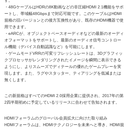
す。
・48GケーブルはHDRの8K動画などの非圧縮HDMI 2.1機能をサポ
ートし、帯域幅48Gbpsまで対応可能です。このケーブルはHDMI
規格の旧バージョンとの後方互換性があり、既存のHDMI機器で使
用できます。
・eARCが、オブジェクトベースオーディオなどの最新のオーディ
オフォーマットをサポートし、最新のオーディオ信号コントロー
ル機能（デバイス自動認識など）を可能にします。
・ゲームモードVRRの可変リフレッシュレートは、3Dグラフィッ
クプロセッサがレンダリングされたイメージを瞬間に表示できる
ようにし、よりスムーズでディテールの優れたゲームプレーを実
現します。また、ラグやスタッター、ティアリングを低減または
無くします。
この新規格はすべてのHDMI 2.0採用企業に提供され、2017年の第
2四半期初めに予定しているリリースに合わせて告知されます。
HDMIフォーラムのグローバル会員拡大に向けた取り組み
HDMIフォーラムは、HDMIテクノロジーを未来へと導き、HDMI規