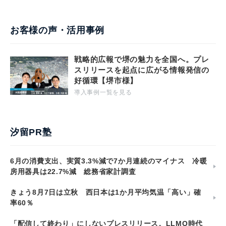
お客様の声・活用事例
戦略的広報で堺の魅力を全国へ。プレ
スリリースを起点に広がる情報発信の
好循環【堺市様】
導入事例一覧を見る
汐留PR塾
6月の消費支出、実質3.3%減で7か月連続のマイナス 冷暖
房用器具は22.7%減 総務省家計調査
きょう8月7日は立秋 西日本は1か月平均気温「高い」確
率60％
「配信して終わり」にしないプレスリリース。LLMO時代