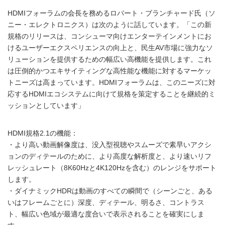
HDMIフォーラムの会長を務めるロバート・ブランチャード氏（ソ
ニー・エレクトロニクス）は次のように話しています。「この新
規格のリリースは、コンシューマ向けエンターテインメントにお
けるユーザーエクスペリエンスの向上と、民生AV市場に強力なソ
リューションを提供するための幅広い高機能を提供します。これ
は圧倒的かつエキサイティングな高性能な機能に対するマーケッ
トニーズは高まっています。HDMIフォーラムは、このニーズに対
応するHDMIエコシステムに向けて規格を策定することを継続的ミ
ッションとしています」
HDMI規格2.1の機能：
・より高い動画解像度は、没入型視聴やスムーズで素早いアクシ
ョンのディテールのために、より高度な解析度と、より速いリフ
レッシュレート（8K60Hzと4K120Hzを含む）のレンジをサポート
します。
・ダイナミックHDRは動画のすべての瞬間で（シーンごと、ある
いはフレームごとに）深度、ディテール、明るさ、コントラス
ト、幅広い色域が最適な度合いで表示されることを確実にしま