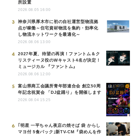
所設置
2026.08.05 16:00
3
神奈川県厚木市に初の自社運営型物流拠
点が稼働～住宅資材物流を集約・効率化
し物流ネットワークを最適化～
2026.08.06 13:00
4
2027年夏、待望の再演！ファントム＆ク
リスティーヌ役のWキャスト4名が決定！
ミュージカル 『ファントム』
2026.08.06 12:00
5
富山県商工会議所青年部連合会 創立50周
年記念祝賀会 「DJ盆踊り」を開催します
2026.08.04 15:25
6
｢明星 一平ちゃん夜店の焼そば 袋 からし
マヨ付 5食パック｣新TV-CM『袋めんを作