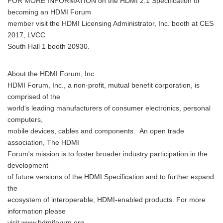
FOR MORE INFORMATION on the HDMI 2.1 Specification or
becoming an HDMI Forum
member visit the HDMI Licensing Administrator, Inc. booth at CES
2017, LVCC
South Hall 1 booth 20930.
About the HDMI Forum, Inc.
HDMI Forum, Inc., a non-profit, mutual benefit corporation, is
comprised of the
world's leading manufacturers of consumer electronics, personal
computers,
mobile devices, cables and components. An open trade
association, The HDMI
Forum's mission is to foster broader industry participation in the
development
of future versions of the HDMI Specification and to further expand
the
ecosystem of interoperable, HDMI-enabled products. For more
information please
Japanese
visit www.hdmiforum.org.