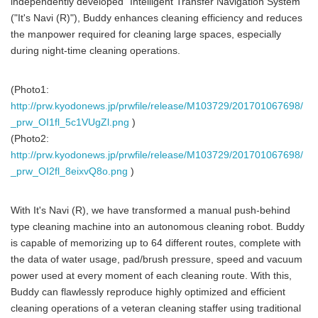
independently developed "Intelligent Transfer Navigation System"
("It's Navi (R)"), Buddy enhances cleaning efficiency and reduces
the manpower required for cleaning large spaces, especially
during night-time cleaning operations.
(Photo1:
http://prw.kyodonews.jp/prwfile/release/M103729/201701067698/
_prw_OI1fl_5c1VUgZl.png
)
(Photo2:
http://prw.kyodonews.jp/prwfile/release/M103729/201701067698/
_prw_OI2fl_8eixvQ8o.png
)
With It's Navi (R), we have transformed a manual push-behind
type cleaning machine into an autonomous cleaning robot. Buddy
is capable of memorizing up to 64 different routes, complete with
the data of water usage, pad/brush pressure, speed and vacuum
power used at every moment of each cleaning route. With this,
Buddy can flawlessly reproduce highly optimized and efficient
cleaning operations of a veteran cleaning staffer using traditional