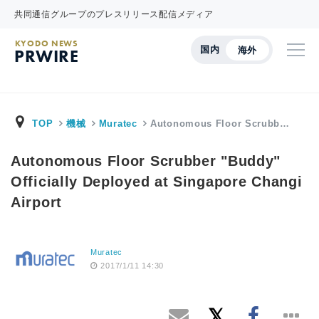
共同通信グループのプレスリリース配信メディア
KYODO NEWS
国内
海外
PRWIRE
TOP
機械
Muratec
Autonomous Floor Scrubb…
Autonomous Floor Scrubber "Buddy"
Officially Deployed at Singapore Changi
Airport
Muratec
2017/1/11 14:30