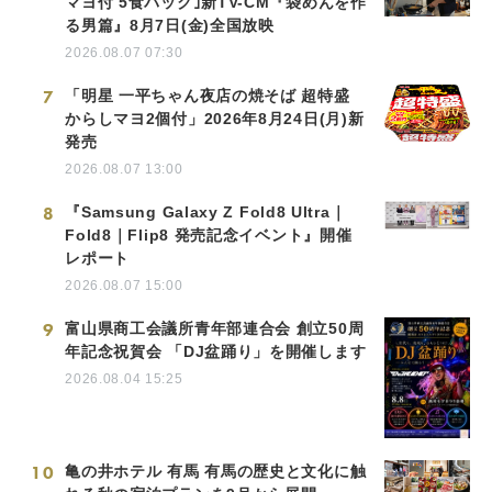
マヨ付 5食パック｣新TV-CM『袋めんを作
る男篇』8月7日(金)全国放映
2026.08.07 07:30
7
「明星 一平ちゃん夜店の焼そば 超特盛
からしマヨ2個付」2026年8月24日(月)新
発売
2026.08.07 13:00
8
『Samsung Galaxy Z Fold8 Ultra｜
Fold8｜Flip8 発売記念イベント』開催
レポート
2026.08.07 15:00
9
富山県商工会議所青年部連合会 創立50周
年記念祝賀会 「DJ盆踊り」を開催します
2026.08.04 15:25
10
亀の井ホテル 有馬 有馬の歴史と文化に触