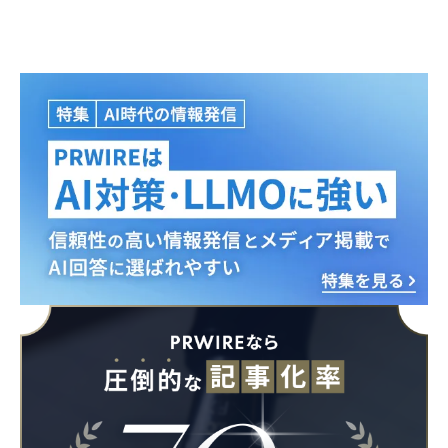
Japanese
English