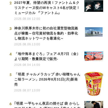
2
2027年夏、待望の再演！ファントム＆ク
リスティーヌ役のWキャスト4名が決定！
ミュージカル 『ファントム』
2026.08.06 12:00
3
神奈川県厚木市に初の自社運営型物流拠
点が稼働～住宅資材物流を集約・効率化
し物流ネットワークを最適化～
2026.08.06 13:00
4
「地中海本まぐろ」フェア-8月7日（金）
より期間・数量限定で販売-
2026.08.04 14:00
5
「明星 チャルメラカップ 赤い味噌ちゃん
こ味ラーメン」2026年8月31日(月)新発
売
2026.08.07 13:00
6
｢明星 一平ちゃん夜店の焼そば 袋 からし