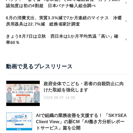
認知度は初の4割超 日本バナナ輸入組合調べ
6月の消費支出、実質3.3%減で7か月連続のマイナス 冷暖
房用器具は22.7%減 総務省家計調査
きょう8月7日は立秋 西日本は1か月平均気温「高い」確
率60％
動画で見るプレスリリース
政府全体でこども・若者の自殺防止に向
けた取組を強化します
2026.08.07 14:00
AIで組織の業務改善を支援する！ 「SKYSEA
Client View」の新CM「AI働き方分析レポー
トサービス」篇を公開