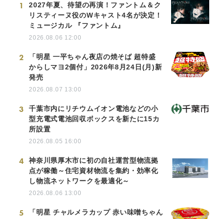
1
2027年夏、待望の再演！ファントム＆ク
リスティーヌ役のWキャスト4名が決定！
ミュージカル 『ファントム』
2026.08.06 12:00
2
「明星 一平ちゃん夜店の焼そば 超特盛
からしマヨ2個付」2026年8月24日(月)新
発売
2026.08.07 13:00
3
千葉市内にリチウムイオン電池などの小
型充電式電池回収ボックスを新たに15カ
所設置
2026.08.05 16:00
4
神奈川県厚木市に初の自社運営型物流拠
点が稼働～住宅資材物流を集約・効率化
し物流ネットワークを最適化～
2026.08.06 13:00
5
「明星 チャルメラカップ 赤い味噌ちゃん