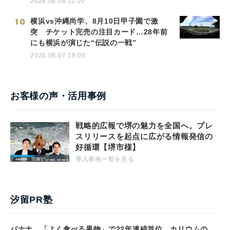
2026.08.06 11:00
10
横浜vs沖縄尚学、8月10日甲子園で激
突 チケット完売の注目カード…28年前
にも横浜が演じた“伝説の一戦”
2026.08.07 19:00
お客様の声・活用事例
戦略的広報で堺の魅力を全国へ。プレ
スリリースを起点に広がる情報発信の
好循環【堺市様】
導入事例一覧を見る
汐留PR塾
バナナ、「よく食べる果物」で22年連続首位 カリウムの