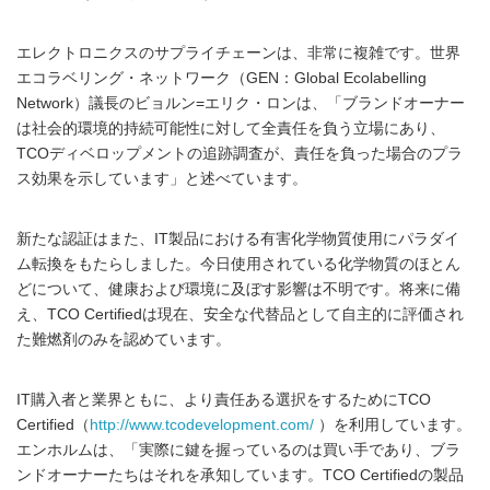
エレクトロニクスのサプライチェーンは、非常に複雑です。世界
エコラベリング・ネットワーク（GEN：Global Ecolabelling
Network）議長のビョルン=エリク・ロンは、「ブランドオーナー
は社会的環境的持続可能性に対して全責任を負う立場にあり、
TCOディベロップメントの追跡調査が、責任を負った場合のプラ
ス効果を示しています」と述べています。
新たな認証はまた、IT製品における有害化学物質使用にパラダイ
ム転換をもたらしました。今日使用されている化学物質のほとん
どについて、健康および環境に及ぼす影響は不明です。将来に備
え、TCO Certifiedは現在、安全な代替品として自主的に評価され
た難燃剤のみを認めています。
IT購入者と業界ともに、より責任ある選択をするためにTCO
Certified（
http://www.tcodevelopment.com/
）を利用しています。
エンホルムは、「実際に鍵を握っているのは買い手であり、ブラ
ンドオーナーたちはそれを承知しています。TCO Certifiedの製品