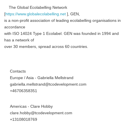
The Global Ecolabelling Network
[
https://www.globalecolabelling.net
], GEN,
is a non-profit association of leading ecolabelling organisations in
accordance
with ISO 14024 Type 1 Ecolabel. GEN was founded in 1994 and
has a network of
over 30 members, spread across 60 countries.
Contacts
Europe / Asia - Gabriella Mellstrand
Japanese
gabriella.mellstrand@tcodevelopment.com
+46706358351
Americas - Clare Hobby
clare.hobby@tcodevelopment.com
English
+13108018769