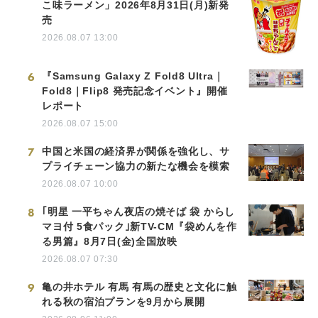
こ味ラーメン」2026年8月31日(月)新発
売
2026.08.07 13:00
6
『Samsung Galaxy Z Fold8 Ultra｜
Fold8｜Flip8 発売記念イベント』開催
レポート
2026.08.07 15:00
7
中国と米国の経済界が関係を強化し、サ
プライチェーン協力の新たな機会を模索
2026.08.07 10:00
8
｢明星 一平ちゃん夜店の焼そば 袋 からし
マヨ付 5食パック｣新TV-CM『袋めんを作
る男篇』8月7日(金)全国放映
2026.08.07 07:30
9
亀の井ホテル 有馬 有馬の歴史と文化に触
れる秋の宿泊プランを9月から展開