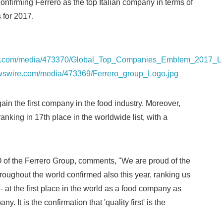
nfirming Ferrero as the top Italian company in terms of
s for 2017.
English
re.com/media/473370/Global_Top_Companies_Emblem_2017_L
ewswire.com/media/473369/Ferrero_group_Logo.jpg
gain the first company in the food industry. Moreover,
ranking in 17th place in the worldwide list, with a
 of the Ferrero Group, comments, "We are proud of the
hroughout the world confirmed also this year, ranking us
 - at the first place in the world as a food company as
y. It is the confirmation that 'quality first' is the