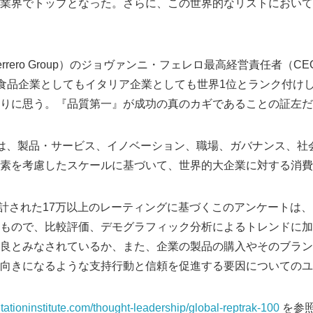
業界でトップとなった。さらに、この世界的なリストにおいて75
rrero Group）のジョヴァンニ・フェレロ最高経営責任者（C
”食品企業としてもイタリア企業としても世界1位とランク付け
りに思う。『品質第一』が成功の真のカギであることの証左だ
モデルは、製品・サービス、イノベーション、職場、ガバナンス、
素を考慮したスケールに基づいて、世界的大企業に対する消費
に集計された17万以上のレーティングに基づくこのアンケートは
もので、比較評価、デモグラフィック分析によるトレンドに加
良とみなされているか、また、企業の製品の購入やそのブラン
向きになるような支持行動と信頼を促進する要因についてのユ
tationinstitute.com/thought-leadership/global-reptrak-100
を参