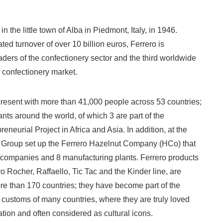
in the little town of Alba in Piedmont, Italy, in 1946.
ted turnover of over 10 billion euros, Ferrero is
ders of the confectionery sector and the third worldwide
 confectionery market.
resent with more than 41,000 people across 53 countries;
ants around the world, of which 3 are part of the
eneurial Project in Africa and Asia. In addition, at the
e Group set up the Ferrero Hazelnut Company (HCo) that
l companies and 8 manufacturing plants. Ferrero products
o Rocher, Raffaello, Tic Tac and the Kinder line, are
re than 170 countries; they have become part of the
customs of many countries, where they are truly loved
ation and often considered as cultural icons.