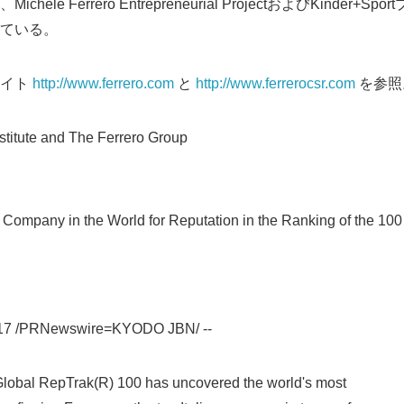
ele Ferrero Entrepreneurial ProjectおよびKinder+
ている。
サイト
http://www.ferrero.com
と
http://www.ferrerocsr.com
を参照
tute and The Ferrero Group
d Company in the World for Reputation in the Ranking of the 1
Japanese
 2017 /PRNewswire=KYODO JBN/ --
 Global RepTrak(R) 100 has uncovered the world's most