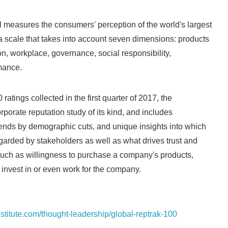
measures the consumers' perception of the world's largest
 scale that takes into account seven dimensions: products
on, workplace, governance, social responsibility,
mance.
atings collected in the first quarter of 2017, the
orporate reputation study of its kind, and includes
rends by demographic cuts, and unique insights into which
arded by stakeholders as well as what drives trust and
such as willingness to purchase a company's products,
invest in or even work for the company.
nstitute.com/thought-leadership/global-reptrak-100