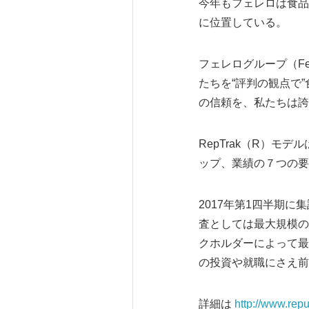
今年もフェレロは食品
に位置している。
フェレログループ（Fe
たちを“評判の観点で
の信頼を、私たちは誇
RepTrak（R）
ップ、業績の７つの要
2017年第1四半期
査としては最大規模の
クホルダーによって最
の投資や就職にさえ前
詳細は
http://www.repu