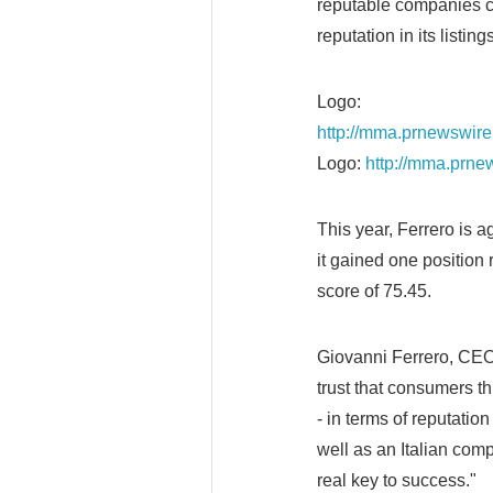
reputable companies co
reputation in its listing
Logo:
http://mma.prnewswi
Logo:
http://mma.prn
This year, Ferrero is a
it gained one position 
score of 75.45.
Giovanni Ferrero, CEO
trust that consumers t
- in terms of reputation
well as an Italian compan
real key to success."