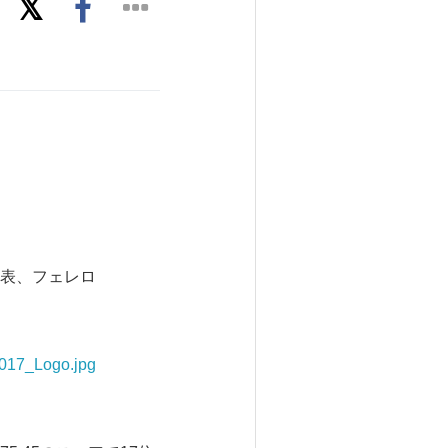
業を公表、フェレロ
017_Logo.jpg