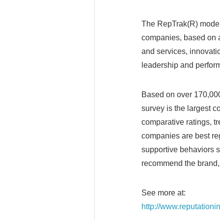
The RepTrak(R) model 
companies, based on a
and services, innovati
leadership and perfor
Based on over 170,000 r
survey is the largest c
comparative ratings, t
companies are best reg
supportive behaviors 
recommend the brand, 
See more at:
http://www.reputationi