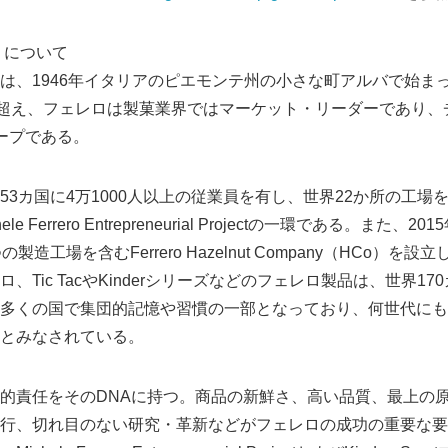
o）について
は、1946年イタリアのピエモンテ州の小さな町アルバで始ま
を超え、フェレロは製菓業界ではマーケット・リーダーであり、
ープである。
53カ国に4万1000人以上の従業員を有し、世界22か所の工場
e Ferrero Entrepreneurial Projectの一環である。また
製造工場を含むFerrero Hazelnut Company（HCo）を
、Tic TacやKinderシリーズなどのフェレロ製品は、世界1
多くの国で集団的記憶や習慣の一部となっており、何世代にも
とみなされている。
的責任をそのDNAに持つ。商品の新鮮さ、高い品質、最上の
行、切れ目のない研究・革新などがフェレロの成功の重要な要