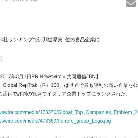
00社ランキングで評判世界第1位の食品企業に
10）
17年3月1日PR Newswire＝共同通信JBN】
tituteの「Global RepTrak（R）100」は世界で最も評判の高い企
017年の番付で評判の観点でイタリア企業トップにランクされた。
ewswire.com/media/473370/Global_Top_Companies_Emblem_2
ewswire.com/media/473369/Ferrero_group_Logo.jpg