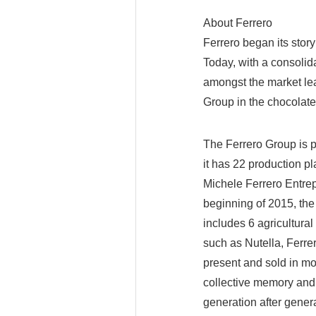
About Ferrero
Ferrero began its story 
Today, with a consolida
amongst the market lea
Group in the chocolate
The Ferrero Group is p
it has 22 production pl
Michele Ferrero Entrepr
beginning of 2015, th
includes 6 agricultura
such as Nutella, Ferrer
present and sold in mo
collective memory and 
generation after gener