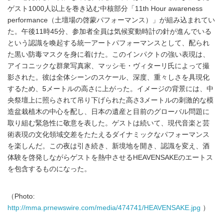
ゲスト1000人以上を巻き込む中核部分「11th Hour awareness
performance（土壇場の啓蒙パフォーマンス）」が組み込まれてい
た。午後11時45分、参加者全員は気候変動時計の針が進んでいる
という認識を喚起する統一アートパフォーマンスとして、配られ
た黒い防毒マスクを身に着けた。このインパクトの強い表現は、
アイコニックな群衆写真家、マッシモ・ヴィターリ氏によって撮
影された。彼は全体シーンのスケール、深度、重々しさを具現化
するため、5メートルの高さに上がった。イメージの背景には、中
央祭壇上に照らされて吊り下げられた高さ3メートルの刺激的な模
造盆栽植木の中心を配し、日本の遺産と目前のグローバル問題に
取り組む緊急性に敬意を表した。ゲストは続いて、現代音楽と芸
術表現の文化領域交差をたたえるダイナミックなパフォーマンス
を楽しんだ。この夜は引き続き、新境地を開き、認識を変え、酒
体験を啓発しながらゲストを熱中させるHEAVENSAKEのエートス
を包含するものになった。
（Photo:
http://mma.prnewswire.com/media/474741/HEAVENSAKE.jpg
）