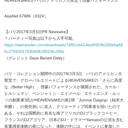
HEAVENSAKEがパリのアメリカン大聖堂で啓蒙パフォーマンス
AsiaNet 67686（0324）
【パリ2017年3月5日PR Newswire】
＊パーティー写真は以下から入手可能。
https://wetransfer.com/downloads/74f91cb414ba9f359b2d5b6a68
bc275920170304081802/8c295b
（クレジット Dave Benett Getty）
パリ・コレクション期間中の2017年3月3日、パリのアメリカン大
聖堂で、グローバルエリートによるHEAVENSAKEの「さらに高度
な（Better High）」啓蒙パフォーマンスが展開された。カール・
ヒルシュマン、ベンジャミン・エイメール、エティエンヌ・ルッ
ソの創業者3氏がHEAVENSAKEの第2弾「Junmai Daiginjo（純米大
吟醸）」の発売祝いに友人、クリエーティブ同業者を招いたので
ある。それは国際的に有名な南アフリカのDJブラックコーヒー、
フランスのDJアゴリア、日本のDJ・ドラマーYamatoの公演を含む
多重感覚体験の夜になった。体験の中には、イベントに参加した