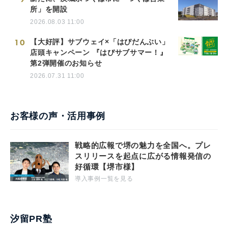
所」を開設
2026.08.03 11:00
10
【大好評】サブウェイ×「はぴだんぶい」
店頭キャンペーン 『はぴサブサマー！』
第2弾開催のお知らせ
2026.07.31 11:00
お客様の声・活用事例
戦略的広報で堺の魅力を全国へ。プレ
スリリースを起点に広がる情報発信の
好循環【堺市様】
導入事例一覧を見る
汐留PR塾