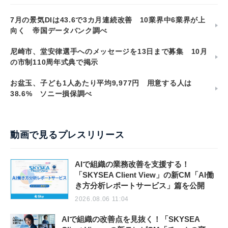
7月の景気DIは43.6で3カ月連続改善 10業界中6業界が上
向く 帝国データバンク調べ
尼崎市、堂安律選手へのメッセージを13日まで募集 10月
の市制110周年式典で掲示
お盆玉、子ども1人あたり平均9,977円 用意する人は
38.6% ソニー損保調べ
動画で見るプレスリリース
AIで組織の業務改善を支援する！
「SKYSEA Client View」の新CM「AI働
き方分析レポートサービス」篇を公開
2026.08.06 11:04
AIで組織の改善点を見抜く！「SKYSEA