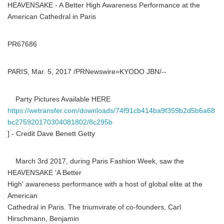
HEAVENSAKE - A Better High Awareness Performance at the
American Cathedral in Paris
PR67686
PARIS, Mar. 5, 2017 /PRNewswire=KYODO JBN/--
Party Pictures Available HERE
https://wetransfer.com/downloads/74f91cb414ba9f359b2d5b6a68
bc275920170304081802/8c295b
] - Credit Dave Benett Getty
March 3rd 2017, during Paris Fashion Week, saw the
HEAVENSAKE 'A Better
High' awareness performance with a host of global elite at the
American
Cathedral in Paris. The triumvirate of co-founders, Carl
Hirschmann, Benjamin