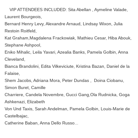
VIP ATTENDEES INCLUDED: Sita Abellan , Aymeline Valade,
Laurent Bourgeois,
Bernard Henry Levy, Alexandre Arnaud, Lindsay Wixon, Julia
Restoin Roitfeld,
Kat Graham,Magdalena Frackowiak, Mathieu Cesar, Hiba Abouk,
Stephane Ashpool,
Eniko Mihalic, Leila Yavari, Azealia Banks, Pamela Golbin, Anna
Cleveland,
Bianca Brandolini, Edita Vilkeviciute, Kristina Bazan, Daniel de la
Falaise,
Shem Jacobs, Adriana Mora, Peter Dundas , Doina Ciobanu,
Simon Buret, Camille
Charriere, Candela Novembre, Gucci Gang,Ola Rudnicka, Goga
Ashkenazi, Elizabeth
Von Und Taxis, Sarah Andelman, Pamela Golbin, Louis-Marie de
Castelbajac,
Catherine Baban, Anna Dello Russo...