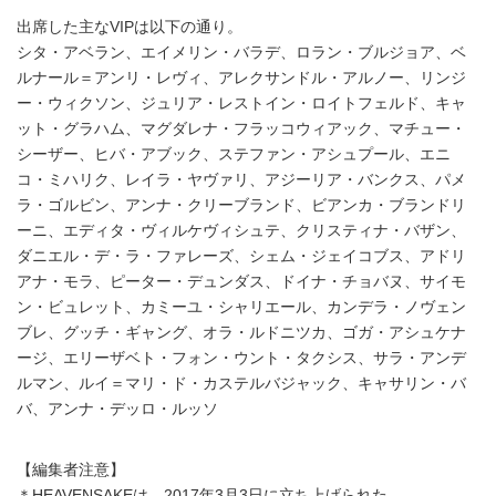
出席した主なVIPは以下の通り。
シタ・アベラン、エイメリン・バラデ、ロラン・ブルジョア、ベ
ルナール＝アンリ・レヴィ、アレクサンドル・アルノー、リンジ
ー・ウィクソン、ジュリア・レストイン・ロイトフェルド、キャ
ット・グラハム、マグダレナ・フラッコウィアック、マチュー・
シーザー、ヒバ・アブック、ステファン・アシュプール、エニ
コ・ミハリク、レイラ・ヤヴァリ、アジーリア・バンクス、パメ
ラ・ゴルビン、アンナ・クリーブランド、ビアンカ・ブランドリ
ーニ、エディタ・ヴィルケヴィシュテ、クリスティナ・バザン、
ダニエル・デ・ラ・ファレーズ、シェム・ジェイコブス、アドリ
アナ・モラ、ピーター・デュンダス、ドイナ・チョバヌ、サイモ
ン・ビュレット、カミーユ・シャリエール、カンデラ・ノヴェン
ブレ、グッチ・ギャング、オラ・ルドニツカ、ゴガ・アシュケナ
ージ、エリーザベト・フォン・ウント・タクシス、サラ・アンデ
ルマン、ルイ＝マリ・ド・カステルバジャック、キャサリン・バ
バ、アンナ・デッロ・ルッソ
【編集者注意】
＊HEAVENSAKEは、2017年3月3日に立ち上げられた