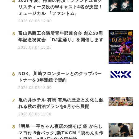
4
2027年夏、待望の再演！ファントム＆ク
リスティーヌ役のWキャスト4名が決定！
ミュージカル 『ファントム』
2026.08.06 12:00
5
富山県商工会議所青年部連合会 創立50周
年記念祝賀会 「DJ盆踊り」を開催します
2026.08.04 15:25
6
NOK、川崎フロンターレとのクラブパー
トナーを3年連続で契約
2026.08.05 13:00
7
亀の井ホテル 有馬 有馬の歴史と文化に触
れる秋の宿泊プランを9月から展開
2026.08.06 11:00
8
｢明星 一平ちゃん夜店の焼そば 袋 からし
マヨ付 5食パック｣新TV-CM『袋めんを作