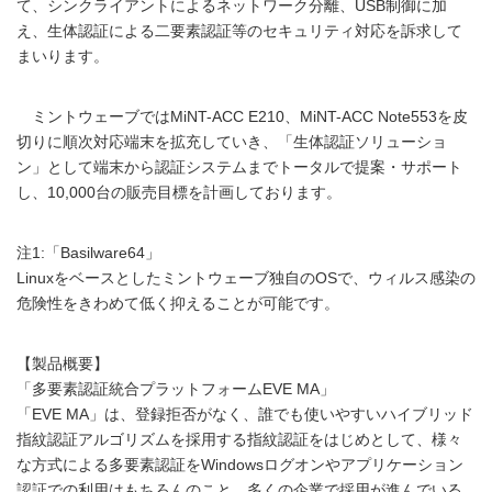
て、シンクライアントによるネットワーク分離、USB制御に加
え、生体認証による二要素認証等のセキュリティ対応を訴求して
まいります。
ミントウェーブではMiNT-ACC E210、MiNT-ACC Note553を皮
切りに順次対応端末を拡充していき、「生体認証ソリューショ
ン」として端末から認証システムまでトータルで提案・サポート
し、10,000台の販売目標を計画しております。
注1:「Basilware64」
Linuxをベースとしたミントウェーブ独自のOSで、ウィルス感染の
危険性をきわめて低く抑えることが可能です。
【製品概要】
「多要素認証統合プラットフォームEVE MA」
「EVE MA」は、登録拒否がなく、誰でも使いやすいハイブリッド
指紋認証アルゴリズムを採用する指紋認証をはじめとして、様々
な方式による多要素認証をWindowsログオンやアプリケーション
認証での利用はもちろんのこと、多くの企業で採用が進んでいる