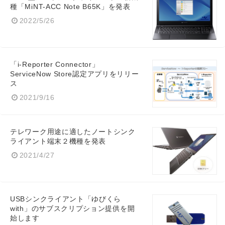
種「MiNT-ACC Note B65K」を発表
2022/5/26
「i-Reporter Connector」
ServiceNow Store認定アプリをリリー
ス
2021/9/16
テレワーク用途に適したノートシンク
ライアント端末２機種を発表
2021/4/27
Japanese
USBシンクライアント「ゆびくら
with」のサブスクリプション提供を開
始します