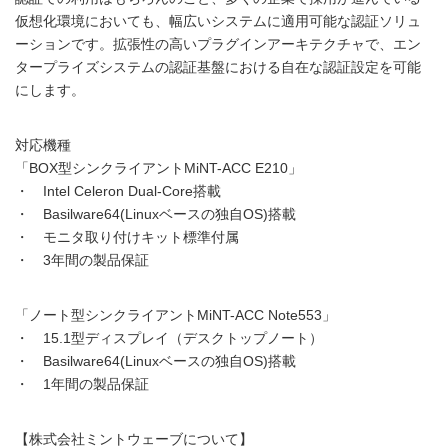
仮想化環境においても、幅広いシステムに適用可能な認証ソリュ
ーションです。拡張性の高いプラグインアーキテクチャで、エン
タープライズシステムの認証基盤における自在な認証設定を可能
にします。
対応機種
「BOX型シンクライアントMiNT-ACC E210」
・ Intel Celeron Dual-Core搭載
・ Basilware64(Linuxベースの独自OS)搭載
・ モニタ取り付けキット標準付属
・ 3年間の製品保証
「ノート型シンクライアントMiNT-ACC Note553」
・ 15.1型ディスプレイ（デスクトップノート）
・ Basilware64(Linuxベースの独自OS)搭載
・ 1年間の製品保証
【株式会社ミントウェーブについて】