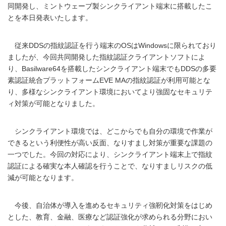
同開発し、ミントウェーブ製シンクライアント端末に搭載したこ
とを本日発表いたします。
従来DDSの指紋認証を行う端末のOSはWindowsに限られており
ましたが、今回共同開発した指紋認証クライアントソフトによ
り、Basilware64を搭載したシンクライアント端末でもDDSの多要
素認証統合プラットフォームEVE MAの指紋認証が利用可能とな
り、多様なシンクライアント環境においてより強固なセキュリテ
ィ対策が可能となりました。
シンクライアント環境では、どこからでも自分の環境で作業が
できるという利便性が高い反面、なりすまし対策が重要な課題の
一つでした。今回の対応により、シンクライアント端末上で指紋
認証による確実な本人確認を行うことで、なりすましリスクの低
減が可能となります。
今後、自治体が導入を進めるセキュリティ強靭化対策をはじめ
とした、教育、金融、医療など認証強化が求められる分野におい