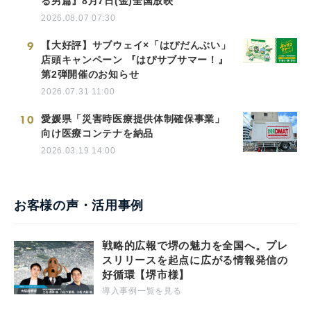
る男篇』8月7日(金)全国放映
2026.08.07 07:30
9
【大好評】サブウェイ×「はぴだんぶい」
店頭キャンペーン 『はぴサブサマー！』
第2弾開催のお知らせ
2026.07.31 11:00
10
愛媛県「災害時医療提供体制確保事業」
向け医療コンテナを納品
2026.03.19 14:00
お客様の声・活用事例
戦略的広報で堺の魅力を全国へ。プレ
スリリースを起点に広がる情報発信の
好循環【堺市様】
導入事例一覧を見る