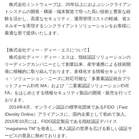
株式会社ミントウェーブは、20年以上におよぶシンクライアン
トシステムの開発・構築・端末製造で培った高い技術と豊富な経
験を活かし、高度なセキュリティ、運用管理コストの軽減、省エ
ネルギーを実現するシンクライアントソリューションをお客様に
最適な形で提供いたします。
【株式会社ディー・ディー・エスについて】
株式会社ディー・ディー・エスは、指紋認証ソリューションの
リーディングカンパニーとして創業以来、産学連携による技術開
発に積極的に取り組んでおります。多様化する情報セキュリテ
ィ・ソリューション・ニーズに対応可能な「多要素認証統合プラ
ットフォームEVE MA」および「二要素認証ソリューションEVE
FA」をはじめとする情報セキュリティ製品の開発・販売を行って
おります。
2014年4月、オンライン認証の標準化団体であるFIDO（Fast
IDentity Online）アライアンスに、国内企業として初めて加入。
2015年10月には、FIDO認定製品である指紋認証デバイス
“magatama TM”を発表し、本人認証の世界を広げる新しい認証サ
ービスの普及に努めております。