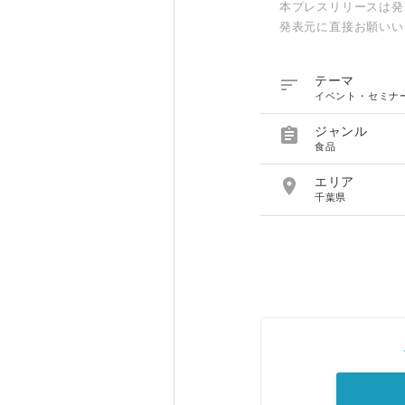
本プレスリリースは発
発表元に直接お願いい

テーマ
イベント・セミナ

ジャンル
食品

エリア
千葉県