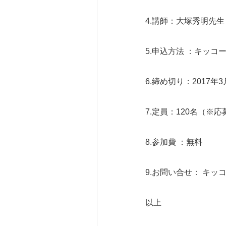
4.講師：大塚秀明先
5.申込方法 ：キッ
6.締め切り：2017年
7.定員：120名（※
8.参加費 ：無料
9.お問い合せ： キッコ
以上