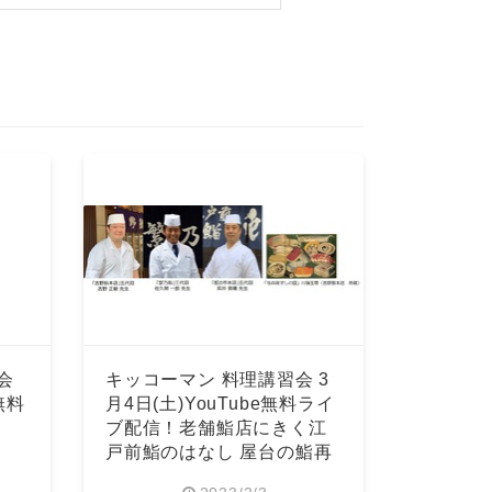
会
キッコーマン 料理講習会 3
無料
月4日(土)YouTube無料ライ
ブ配信！老舗鮨店にきく江
戸前鮨のはなし 屋台の鮨再
現