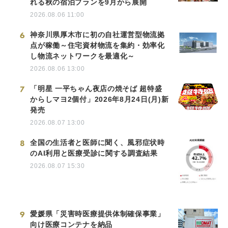
れる秋の宿泊プランを9月から展開
2026.08.06 11:00
6
神奈川県厚木市に初の自社運営型物流拠
点が稼働～住宅資材物流を集約・効率化
し物流ネットワークを最適化～
2026.08.06 13:00
7
「明星 一平ちゃん夜店の焼そば 超特盛
からしマヨ2個付」2026年8月24日(月)新
発売
2026.08.07 13:00
8
全国の生活者と医師に聞く、風邪症状時
のAI利用と医療受診に関する調査結果
2026.08.07 15:30
9
愛媛県「災害時医療提供体制確保事業」
向け医療コンテナを納品