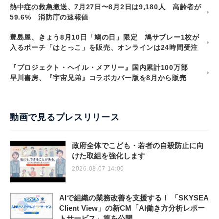
熱中症の救急搬送、7月27日〜8月2日は9,180人 高齢者が
59.6% 消防庁の速報値
豊島屋、きょう8月10日「鳩の日」限定 鳩サブレー1枚が
入るポーチ「はとっこ」を販売、オンラインは24時間受注
『プロジェクト・ヘイル・メアリー』国内累計100万部
早川書房、『宇宙兄弟』コラボカバー版を8月から販売
動画で見るプレスリリース
政府全体でこども・若者の自殺防止に向
けた取組を強化します
2026.08.07 14:00
AIで組織の業務改善を支援する！ 「SKYSEA
Client View」の新CM「AI働き方分析レポー
トサービス」篇を公開