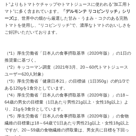
ト”よりもトマトケチャップやトマトジュースに使われる“加工用ト
マト”に多く含まれています。
「デルモンテ リコピンリッチ」シリ
ーズ
は、世界中の畑から厳選した甘み・うまみ・コクのある完熟
トマトを使用し、“リコピンリッチ”で、濃厚なトマトのおいしさを
ご好評いただいております。
（*1）厚生労働省「日本人の食事摂取基準（2020年版）」の1日の
推奨量に基づく。
（*2）キッコーマン調査（2021年3月、20～60代トマトジュース
ユーザー620人対象）
（*3）厚生労働省「健康日本21」の目標値（1日350g）の約1/3で
ある120gを1食分としています。
（*4）厚生労働省「日本人の食事摂取基準（2020年版）」の18～
64歳の男女の目標量（1日あたり男性21g以上・女性18g以上）よ
り、21gを3食分としています。
（*5）厚生労働省「日本人の食事摂取基準（2020年版）」の食物
繊維の目標量は18～64歳で1日あたり男性21g以上・女性18g以上
ですが、20～59歳の食物繊維の摂取量は、男女共に目標を下回っ