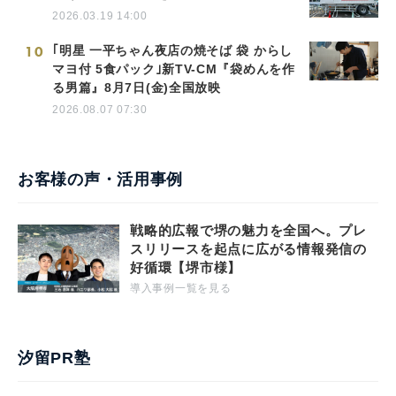
2026.03.19 14:00
10
｢明星 一平ちゃん夜店の焼そば 袋 からし
マヨ付 5食パック｣新TV-CM『袋めんを作
る男篇』8月7日(金)全国放映
2026.08.07 07:30
お客様の声・活用事例
戦略的広報で堺の魅力を全国へ。プレ
スリリースを起点に広がる情報発信の
好循環【堺市様】
導入事例一覧を見る
汐留PR塾