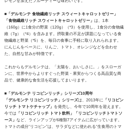
レモンを加えたフルーティーな味わいです。
■「デルモンテ 食物繊維リッチ スウィートキャロットゼリー」
「食物繊維リッチ スウィートキャロットゼリー」
は、1本
（160g）に1食分の野菜（120g）（*3）を使用し、1食分の食物繊
維（7g）（*4）を含みます。摂取量の不足が課題になっている食
物繊維と野菜（*5）を、毎日の食事に手軽に取り入れられます。
にんじんをベースに、りんご、トマト、オレンジなどを合わせ
た、自然な甘みが特徴です。
これからもデルモンテは、「太陽を、おいしさに。」をスローガ
ンに、世界中からよりすぐった野菜・果実からつくる高品質な商
品で、健康的な食生活を応援してまいります。
■「デルモンテ リコピンリッチ」シリーズ10周年
「デルモンテ リコピンリッチ」シリーズ
は、2013年に
「リコピン
リッチ トマトケチャップ」
を発売し、今年で10周年を迎えます。
今では
「リコピンリッチ トマト飲料」「リコピンリッチトマトソ
ース」
など、ラインアップが6種類7アイテムに広がっています。
トマトの成分“リコピン”は、サラダなどに使われる“生食用のトマ