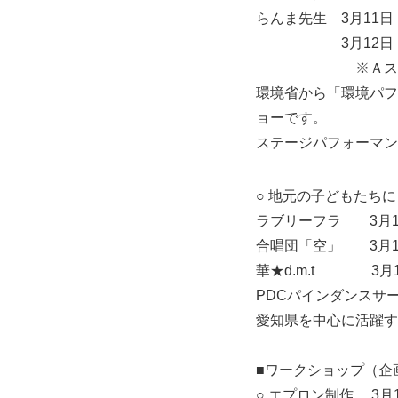
らんま先生 3月11日
3月12日（日）12
※Ａステージと
環境省から「環境パフ
ョーです。
ステージパフォーマン
○ 地元の子どもたち
ラブリーフラ 3月11
合唱団「空」 3月11日
華★d.m.t 3月12
PDCパインダンスサーク
愛知県を中心に活躍す
■ワークショップ（企
○ エプロン制作 3月1