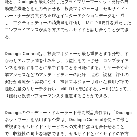
能と、Dealogicが最近公開したプライマリーマーケット発行の自
動発注機能とを組み合わせる。投資マネジャーは、セルサイド・
パートナーが提供する正確なインターアクションデータを生成
し、アクティビティーの消費量を評価し、MiFID II要件を満たした
コンプライアンスがある方法でセルサイドと話し合うことができ
る。
Dealogic Connectは、投資マネジャーが最も重要とする分野、す
なわちアルファ値を生み出し、収益性を向上させ、コンプライア
ンスを確保することに集中することを可能にする。リサーチや企
業アクセスなどのアクティビティーの記録、追跡、調整、評価の
実行が迅速かつ容易になり、投資マネジャーは適正な費用水準で
適度な量のリサーチを行い、MiFID IIが規定するルールに従ってよ
り優れた投資パフォーマンスを推進することができる。
Dealogicのジョディー・ドルーラード最高製品責任者は「Dealogic
ネットワークを活用する企業は、Dealogic Connectを使って最も
重視するセルサイド・サービスへの支出に焦点を合わせること
で、収益性の向上を経験できる。セルサイドとバイサイドの双方