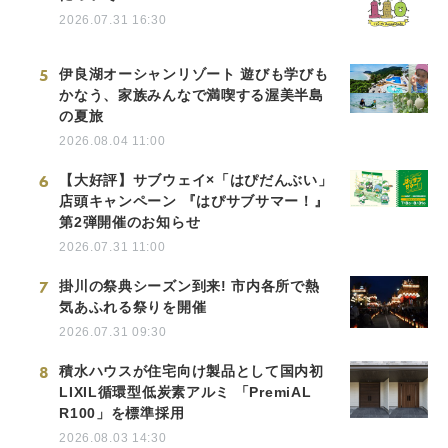
2026.07.31 16:30
5
伊良湖オーシャンリゾート 遊びも学びも
かなう、家族みんなで満喫する渥美半島
の夏旅
2026.08.04 11:00
6
【大好評】サブウェイ×「はぴだんぶい」
店頭キャンペーン 『はぴサブサマー！』
第2弾開催のお知らせ
2026.07.31 11:00
7
掛川の祭典シーズン到来! 市内各所で熱
気あふれる祭りを開催
2026.07.31 09:30
8
積水ハウスが住宅向け製品として国内初
LIXIL循環型低炭素アルミ 「PremiAL
R100」を標準採用
2026.08.03 14:30