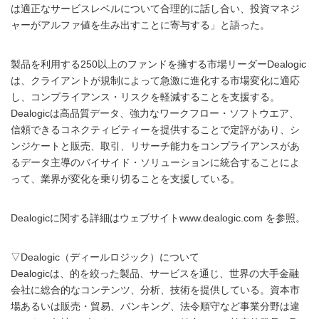
は適正なサービスレベルについて合理的に話し合い、投資マネジ
ャーがアルファ値を生み出すことに寄与する」と語った。
製品を利用する250以上のファンドを擁する市場リーダーDealogic
は、クライアントが規制によって急激に進化する市場変化に適応
し、コンプライアンス・リスクを軽減することを支援する。
Dealogicは高品質データ、強力なワークフロー・ソフトウエア、
信頼できるコネクティビティーを提供することで定評があり、シ
ンジケートと販売、取引、リサーチ能力をコンプライアンスがあ
るデータ主導のバイサイド・ソリューションに統合することによ
って、業界が変化を乗り切ることを支援している。
Dealogicに関する詳細はウェブサイトwww.dealogic.com を参照。
▽Dealogic（ディールロジック）について
Dealogicは、的を絞った製品、サービスを通じ、世界の大手金融
会社に総合的なコンテンツ、分析、技術を提供している。資本市
場あるいは販売・貿易、バンキング、法令順守など事業分野は違