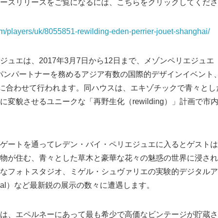
ースリリースをご覧になるには、こちらをクリックしてくださ
om/players/uk/8055851-rewilding-eden-perrier-jouet-shanghai/
エは、2017年3月7日から12日まで、メゾンペリエジュエ（Maiso
ャンパンパートナーを務めるアジア有数の国際的デザインイベント
nghai）に合わせて行われます。同ハウスは、エキゾチックで青々
変貌させるユニークな「再野生化（rewilding）」計画で
ゲートを通ってレデン・バイ・ペリエジュエに入るとゲストは
物が住む、青々とした草木と豪華な花々の魅惑の世界に浸され
なフォトスタジオ、ミゲル・シュヴァリエの実験的デジタルア
atural）など最新鋭の展示の数々に遭遇します。
は、エペルネーにあって最も希少で高価なビンテージが貯蔵さ