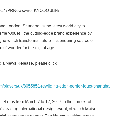
English
017 /PRNewswire=KYODO JBN/ --
d London, Shanghai is the latest world city to
rrier-Jouet", the cutting-edge brand experience by
e which transforms nature - its enduring source of
ld of wonder for the digital age.
ia News Release, please click:
om/players/uk/8055851-rewilding-eden-perrier-jouet-shanghai
t runs from March 7 to 12, 2017 in the context of
s leading international design event, of which Maison