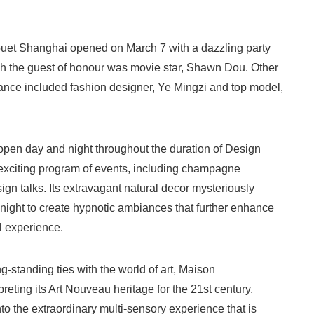
et Shanghai opened on March 7 with a dazzling party
ch the guest of honour was movie star, Shawn Dou. Other
dance included fashion designer, Ye Mingzi and top model,
n day and night throughout the duration of Design
 exciting program of events, including champagne
gn talks. Its extravagant natural decor mysteriously
 night to create hypnotic ambiances that further enhance
l experience.
standing ties with the world of art, Maison
rpreting its Art Nouveau heritage for the 21st century,
nto the extraordinary multi-sensory experience that is