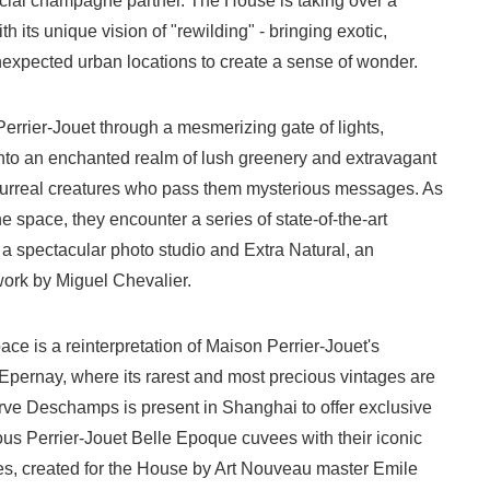
fficial champagne partner. The House is taking over a
th its unique vision of "rewilding" - bringing exotic,
unexpected urban locations to create a sense of wonder.
rrier-Jouet through a mesmerizing gate of lights,
nto an enchanted realm of lush greenery and extravagant
surreal creatures who pass them mysterious messages. As
 space, they encounter a series of state-of-the-art
g a spectacular photo studio and Extra Natural, an
twork by Miguel Chevalier.
ce is a reinterpretation of Maison Perrier-Jouet's
Epernay, where its rarest and most precious vintages are
rve Deschamps is present in Shanghai to offer exclusive
ious Perrier-Jouet Belle Epoque cuvees with their iconic
es, created for the House by Art Nouveau master Emile