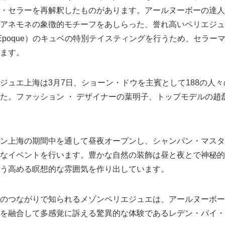
・セラーを再解釈したものがあります。アールヌーボーの達人
アネモネの象徴的モチーフをあしらった、誉れ高いペリエジュ
et Belle Epoque）のキュベの特別テイスティングを行うため、セ
ます。
ジュエ上海は3月7日、ショーン・ドウを主賓として188の人
た。ファッション ・ デザイナーの葉明子、トップモデルの趙
ン上海の期間中を通して昼夜オープンし、シャンパン・マスタ
なイベントを行います。豊かな自然の装飾は昼と夜とで神秘的
う高める瞑想的な雰囲気を作り出しています。
のつながりで知られるメゾンペリエジュエは、アールヌーボー
を融合して多感覚に訴える驚異的な体験であるレデン・バイ・