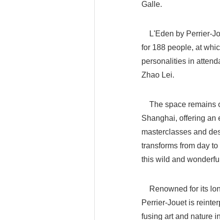
Galle.
L'Eden by Perrier-Jou
for 188 people, at whi
personalities in atten
Zhao Lei.
The space remains ope
Shanghai, offering an
masterclasses and desi
transforms from day to
this wild and wonderfu
Renowned for its long-
Perrier-Jouet is reinte
fusing art and nature i