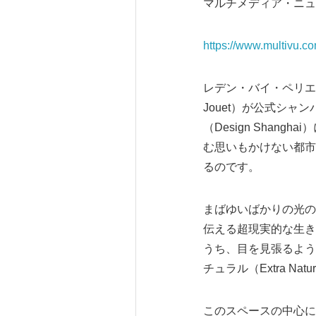
マルチメディア・ニュ
https://www.multivu.c
レデン・バイ・ペリエジュ
Jouet）が公式シ
（Design Sha
む思いもかけない都市に
るのです。
まばゆいばかりの光の
伝える超現実的な生き
うち、目を見張るよう
チュラル（Extra N
このスペースの中心に