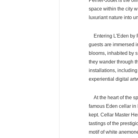
Perrier-Jouet is the o
space within the city wi
luxuriant nature into 
Entering L'Eden by Pe
guests are immersed i
blooms, inhabited by 
they wander through the
installations, includin
experiential digital ar
At the heart of the spa
famous Eden cellar in 
kept. Cellar Master He
tastings of the prestig
motif of white anemon