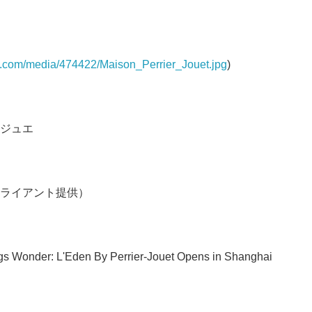
e.com/media/474422/Maison_Perrier_Jouet.jpg
)
ジュエ
ライアント提供）
Japanese
gs Wonder: L'Eden By Perrier-Jouet Opens in Shanghai