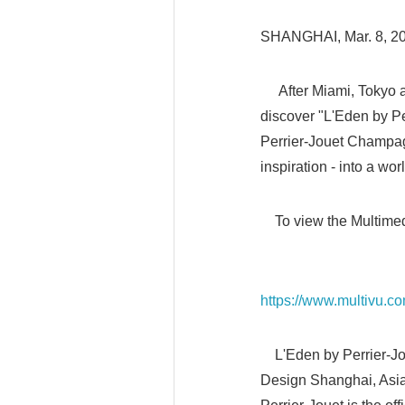
SHANGHAI, Mar. 8, 2
After Miami, Tokyo an
discover "L'Eden by Pe
Perrier-Jouet Champagn
inspiration - into a wor
To view the Multimed
https://www.multivu.c
L'Eden by Perrier-Joue
Design Shanghai, Asia'