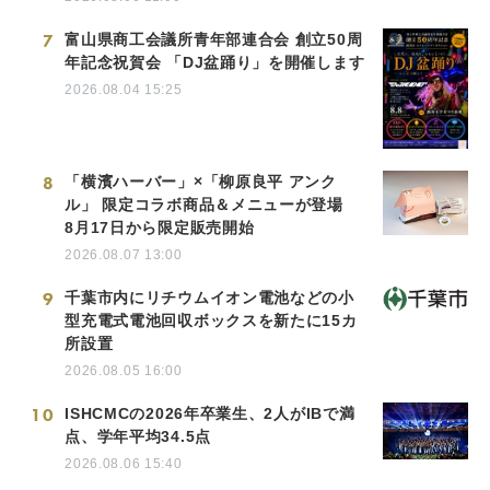
7
富山県商工会議所青年部連合会 創立50周
年記念祝賀会 「DJ盆踊り」を開催します
2026.08.04 15:25
8
「横濱ハーバー」×「柳原良平 アンク
ル」 限定コラボ商品＆メニューが登場
8月17日から限定販売開始
2026.08.07 13:00
9
千葉市内にリチウムイオン電池などの小
型充電式電池回収ボックスを新たに15カ
所設置
2026.08.05 16:00
10
ISHCMCの2026年卒業生、2人がIBで満
点、学年平均34.5点
2026.08.06 15:40