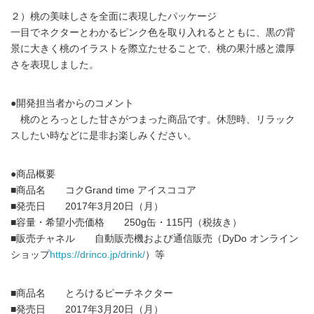
２）桃の美味しさを全面に表現したパッケージ
一目でネクターとわかるピンク色を取り入れるとともに、黒の背
景に大きく桃のイラストを際立たせることで、桃の果汁感と濃厚
さを表現しました。
●開発担当者からのコメント
桃のとろっとした甘さがつまった商品です。休憩時、リラック
スしたい時などに是非お楽しみください。
●商品概要
■商品名 コクGrand time アイスココア
■発売日 2017年3月20日（月）
■容量・希望小売価格 250g缶・115円（税抜き）
■販売チャネル 自動販売機および通信販売（DyDo オンライン
ショップ
https://drinco.jp/drink/
）等
■商品名 とろけるピーチネクター
■発売日 2017年3月20日（月）