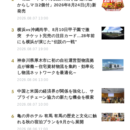
からしマヨ2個付」2026年8月24日(月)新
発売
2026.08.07 13:00
3
横浜vs沖縄尚学、8月10日甲子園で激
突 チケット完売の注目カード…28年前
にも横浜が演じた“伝説の一戦”
2026.08.07 19:00
4
神奈川県厚木市に初の自社運営型物流拠
点が稼働～住宅資材物流を集約・効率化
し物流ネットワークを最適化～
2026.08.06 13:00
5
中国と米国の経済界が関係を強化し、サ
プライチェーン協力の新たな機会を模索
2026.08.07 10:00
6
亀の井ホテル 有馬 有馬の歴史と文化に触
れる秋の宿泊プランを9月から展開
2026.08.06 11:00