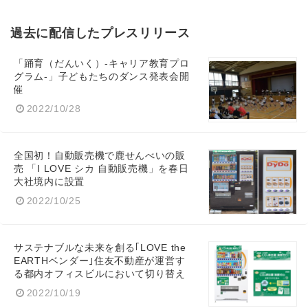
過去に配信したプレスリリース
「踊育（だんいく）-キャリア教育プロ
グラム-」子どもたちのダンス発表会開
催
2022/10/28
全国初！自動販売機で鹿せんべいの販
売 「I LOVE シカ 自動販売機」を春日
大社境内に設置
2022/10/25
サステナブルな未来を創る｢LOVE the
EARTHベンダー｣住友不動産が運営す
る都内オフィスビルにおいて切り替え
2022/10/19