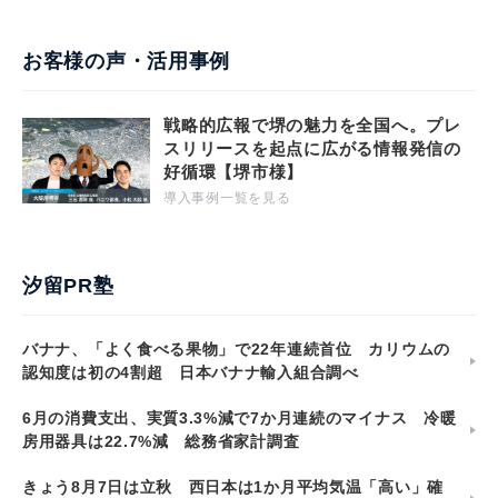
お客様の声・活用事例
戦略的広報で堺の魅力を全国へ。プレ
スリリースを起点に広がる情報発信の
好循環【堺市様】
導入事例一覧を見る
汐留PR塾
バナナ、「よく食べる果物」で22年連続首位 カリウムの
認知度は初の4割超 日本バナナ輸入組合調べ
6月の消費支出、実質3.3%減で7か月連続のマイナス 冷暖
房用器具は22.7%減 総務省家計調査
きょう8月7日は立秋 西日本は1か月平均気温「高い」確