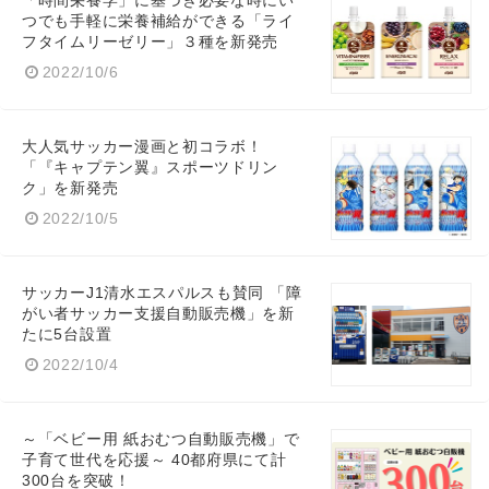
「時間栄養学」に基づき必要な時にい
つでも手軽に栄養補給ができる「ライ
フタイムリーゼリー」３種を新発売
2022/10/6
English
大人気サッカー漫画と初コラボ！
「『キャプテン翼』スポーツドリン
ク」を新発売
2022/10/5
サッカーJ1清水エスパルスも賛同 「障
がい者サッカー支援自動販売機」を新
たに5台設置
2022/10/4
～「ベビー用 紙おむつ自動販売機」で
子育て世代を応援～ 40都府県にて計
300台を突破！