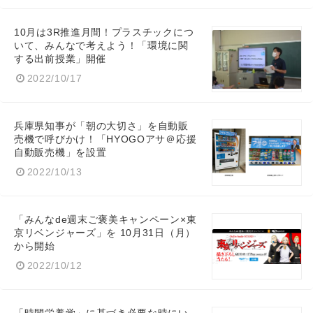
10月は3R推進月間！プラスチックにつ
いて、みんなで考えよう！「環境に関
する出前授業」開催
2022/10/17
兵庫県知事が「朝の大切さ」を自動販
売機で呼びかけ！「HYOGOアサ＠応援
自動販売機」を設置
2022/10/13
「みんなde週末ご褒美キャンペーン×東
京リベンジャーズ」を 10月31日（月）
から開始
2022/10/12
Japanese