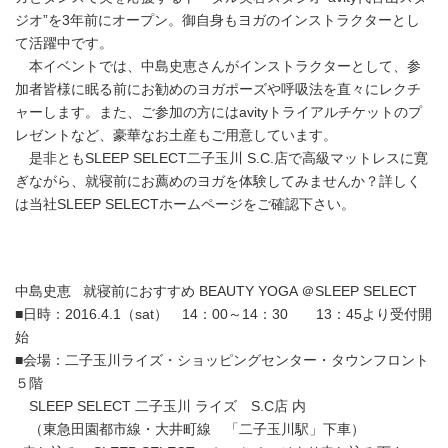
ジオ”を3年前にオープン。御自身もヨガのインストラクターとし
て活躍中です。
本イベントでは、中島史恵さんがインストラクターとして、参
加者皆様に眠る前にお勧めのヨガポーズや呼吸法を直々にレクチ
ャーします。また、ご参加の方にはavityトライアルチケットのプ
レゼントなど、豪華なお土産もご用意しています。
是非ともSLEEP SELECT二子玉川 S.C.店で高級マットレスに寛
ぎながら、就寝前にお薦めのヨガを体験してみませんか？詳しく
は当社SLEEP SELECTホームページをご確認下さい。
中島史恵 就寝前におすすめ BEAUTY YOGA ＠SLEEP SELECT
■日時：2016.4.1（sat） 14：00～14：30 13：45より受付開
始
■会場：二子玉川ライズ・ショッピングセンター・タウンフロント
５階
SLEEP SELECT 二子玉川 ライズ S.C店 内
（東急田園都市線・大井町線 「二子玉川駅」下車）