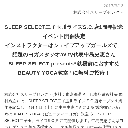
2017/3/13
株式会社スリープセレクト
SLEEP SELECT二子玉川ライズS.C.店1周年記念
イベント開催決定
インストラクターはシェイプアップガールズで、
話題のヨガスタジオavity代表中島史恵さん
SLEEP SELECT presents“就寝前におすすめ
BEAUTY YOGA教室” に無料ご招待！
株式会社スリープセレクト(本社：東京都港区 代表取締役社長 西
村秀之）は、SLEEP SELECT二子玉川ライズ S.C.店オープン１周
年を記念し、4月１日（土）に中島史恵さんによる“就寝前にお勧
めのBEAUTY YOGA（ビューティーヨガ）教室”を、SLEEP
SELECT二子玉川ライズS.C.店にて開催します。中島史恵さんはヨ
ガとダンスで美を応援するトータル美容スタジオ“avity代官山スタ