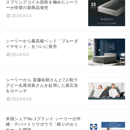
スプリングコイル技術を極めたシーリ
ーが待望の新商品発売
2025/3/14
シーリーから最高級ベッド「ブルーダ
イヤモンド」をついに発売
2024/9/3
シーリーから 斎藤佑樹さんと7人制ラ
グビー丸尾崇真さんを起用した新広告
をローンチ
2024/4/19
米国シェアNo.1ブランド シーリーが沖
縄・デパートリウボウで「眠りのセミ
ナー」を開催