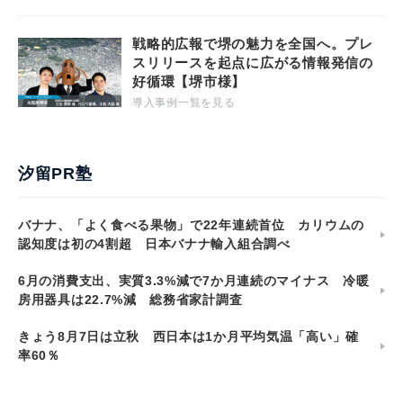
戦略的広報で堺の魅力を全国へ。プレ
スリリースを起点に広がる情報発信の
好循環【堺市様】
導入事例一覧を見る
汐留PR塾
バナナ、「よく食べる果物」で22年連続首位 カリウムの
認知度は初の4割超 日本バナナ輸入組合調べ
6月の消費支出、実質3.3%減で7か月連続のマイナス 冷暖
房用器具は22.7%減 総務省家計調査
きょう8月7日は立秋 西日本は1か月平均気温「高い」確
率60％