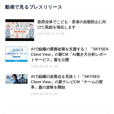
動画で見るプレスリリース
政府全体でこども・若者の自殺防止に向
けた取組を強化します
2026.08.07 14:00
AIで組織の業務改善を支援する！ 「SKYSEA
Client View」の新CM「AI働き方分析レポー
トサービス」篇を公開
2026.08.06 11:04
AIで組織の改善点を見抜く！「SKYSEA
Client View」の新テレビCM「チームの変
革」篇の放映を開始
2026.08.06 11:04