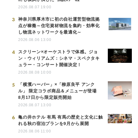
2026.08.07 19:00
3
神奈川県厚木市に初の自社運営型物流拠
点が稼働～住宅資材物流を集約・効率化
し物流ネットワークを最適化～
2026.08.06 13:00
4
スクリーン×オーケストラで体感。ジョ
ン・ウィリアムズ：シネマ・スペクタキ
ュラー・コンサート開催決定！
2026.08.08 10:00
5
「横濱ハーバー」×「柳原良平 アンク
ル」 限定コラボ商品＆メニューが登場
8月17日から限定販売開始
2026.08.07 13:00
6
亀の井ホテル 有馬 有馬の歴史と文化に触
れる秋の宿泊プランを9月から展開
2026.08.06 11:00