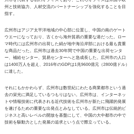
州と技術協力、人材交流のパートナーシップを強化することを目
指す。
広州市はアジア太平洋地域の中心部に位置し、中国の南のゲート
ウエーになっており、古くから海外貿易の重要な港だった。ロー
マ時代には広州市の出荷した絹が地中海沿岸部における最も貴重
な商品だった。広州市は過去30年間で中国の重要な出荷センタ
ー、補給センター、貿易センターへと急成長した。広州市の人口
は1400万人を超え、2016年のGDPは1兆9600億元（2800億ドル）
に達した。
それにもかかわらず、広州市は数世紀にわたる商業都市という過
去の栄光に満足しているつもりはない。広州市は、インターネッ
トや情報技術に代表される近代技術を広州市が新たに飛躍的発展
を遂げるための重要な出発点とみなしている。広州市は伝統的ビ
ジネスと高いレベルの開放を基盤にして、中国の大中都市の中で
技術を駆動力とした発展の追求という点で際立っている。