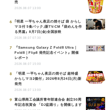
売
2026.08.07 13:00
6
｢明星 一平ちゃん夜店の焼そば 袋 からし
マヨ付 5食パック｣新TV-CM『袋めんを作
る男篇』8月7日(金)全国放映
2026.08.07 07:30
7
『Samsung Galaxy Z Fold8 Ultra｜
Fold8｜Flip8 発売記念イベント』開催
レポート
2026.08.07 15:00
8
「明星 一平ちゃん夜店の焼そば 超特盛
からしマヨ2個付」2026年8月24日(月)新
発売
2026.08.07 13:00
9
富山県商工会議所青年部連合会 創立50周
年記念祝賀会 「DJ盆踊り」を開催します