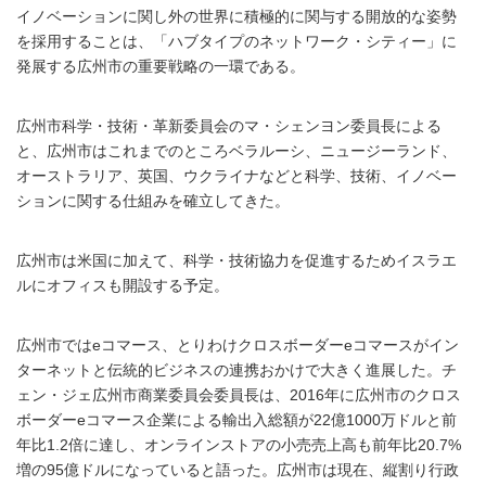
イノベーションに関し外の世界に積極的に関与する開放的な姿勢
を採用することは、「ハブタイプのネットワーク・シティー」に
発展する広州市の重要戦略の一環である。
広州市科学・技術・革新委員会のマ・シェンヨン委員長による
と、広州市はこれまでのところベラルーシ、ニュージーランド、
オーストラリア、英国、ウクライナなどと科学、技術、イノベー
ションに関する仕組みを確立してきた。
広州市は米国に加えて、科学・技術協力を促進するためイスラエ
ルにオフィスも開設する予定。
広州市ではeコマース、とりわけクロスボーダーeコマースがイン
ターネットと伝統的ビジネスの連携おかけで大きく進展した。チ
ェン・ジェ広州市商業委員会委員長は、2016年に広州市のクロス
ボーダーeコマース企業による輸出入総額が22億1000万ドルと前
年比1.2倍に達し、オンラインストアの小売売上高も前年比20.7%
増の95億ドルになっていると語った。広州市は現在、縦割り行政