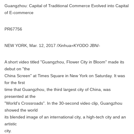
Guangzhou: Capital of Traditional Commerce Evolved into Capital
of E-commerce
PR67756
NEW YORK, Mar. 12, 2017 /Xinhua=KYODO JBN/-
A short video titled "Guangzhou, Flower City in Bloom" made its
debut on "the
China Screen" at Times Square in New York on Saturday. It was
for the first
time that Guangzhou, the third largest city of China, was
presented at the
"World's Crossroads". In the 30-second video clip, Guangzhou
showed the world
its blended image of an international city, a high-tech city and an
artistic
city.