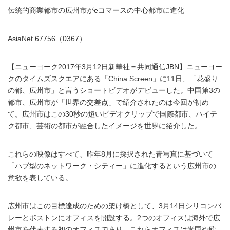
伝統的商業都市の広州市がeコマースの中心都市に進化
AsiaNet 67756（0367）
【ニューヨーク2017年3月12日新華社＝共同通信JBN】ニューヨー
クのタイムズスクエアにある「China Screen」に11日、「花盛り
の都、広州市」と言うショートビデオがデビューした。中国第3の
都市、広州市が「世界の交差点」で紹介されたのは今回が初め
て。広州市はこの30秒の短いビデオクリップで国際都市、ハイテ
ク都市、芸術の都市が融合したイメージを世界に紹介した。
これらの映像はすべて、昨年8月に採択された青写真に基づいて
「ハブ型のネットワーク・シティー」に進化するという広州市の
意欲を表している。
広州市はこの目標達成のための架け橋として、3月14日シリコンバ
レーとボストンにオフィスを開設する。2つのオフィスは海外で広
州市を代表する初のオフィスであり、これらオフィスは米国や欧