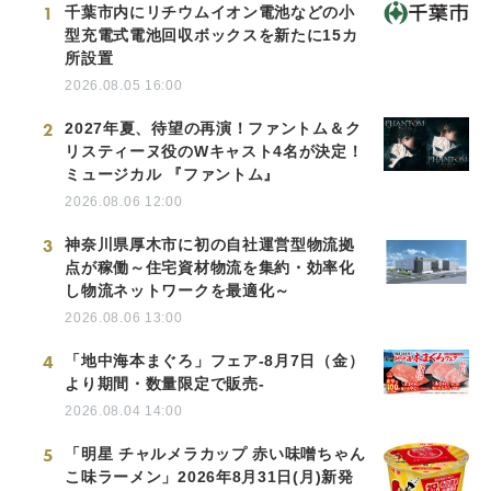
1
千葉市内にリチウムイオン電池などの小
型充電式電池回収ボックスを新たに15カ
所設置
2026.08.05 16:00
2
2027年夏、待望の再演！ファントム＆ク
リスティーヌ役のWキャスト4名が決定！
ミュージカル 『ファントム』
2026.08.06 12:00
3
神奈川県厚木市に初の自社運営型物流拠
点が稼働～住宅資材物流を集約・効率化
し物流ネットワークを最適化～
2026.08.06 13:00
4
「地中海本まぐろ」フェア-8月7日（金）
より期間・数量限定で販売-
2026.08.04 14:00
5
「明星 チャルメラカップ 赤い味噌ちゃん
こ味ラーメン」2026年8月31日(月)新発