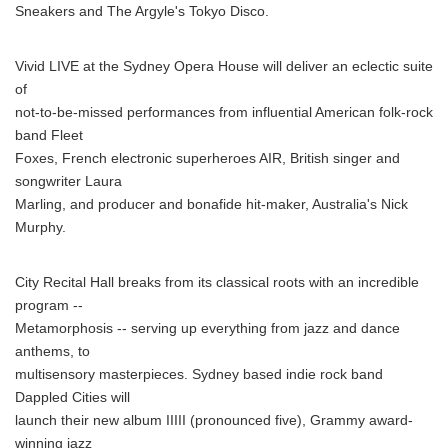
Sneakers and The Argyle's Tokyo Disco.
Vivid LIVE at the Sydney Opera House will deliver an eclectic suite
of
not-to-be-missed performances from influential American folk-rock
band Fleet
Foxes, French electronic superheroes AIR, British singer and
songwriter Laura
Marling, and producer and bonafide hit-maker, Australia's Nick
Murphy.
City Recital Hall breaks from its classical roots with an incredible
program --
Metamorphosis -- serving up everything from jazz and dance
anthems, to
multisensory masterpieces. Sydney based indie rock band
Dappled Cities will
launch their new album IIIII (pronounced five), Grammy award-
winning jazz