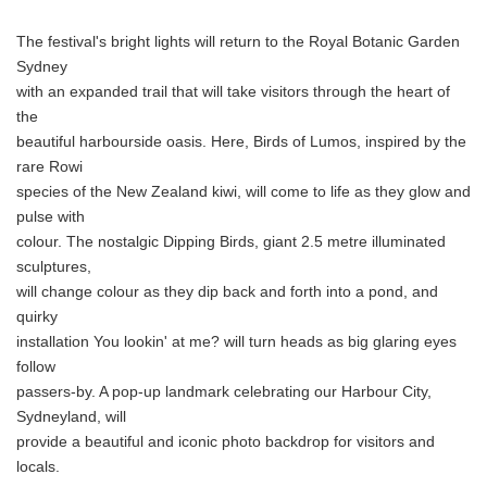
English
The festival's bright lights will return to the Royal Botanic Garden
Sydney
with an expanded trail that will take visitors through the heart of
the
beautiful harbourside oasis. Here, Birds of Lumos, inspired by the
rare Rowi
species of the New Zealand kiwi, will come to life as they glow and
pulse with
colour. The nostalgic Dipping Birds, giant 2.5 metre illuminated
sculptures,
will change colour as they dip back and forth into a pond, and
quirky
installation You lookin' at me? will turn heads as big glaring eyes
follow
passers-by. A pop-up landmark celebrating our Harbour City,
Sydneyland, will
provide a beautiful and iconic photo backdrop for visitors and
locals.