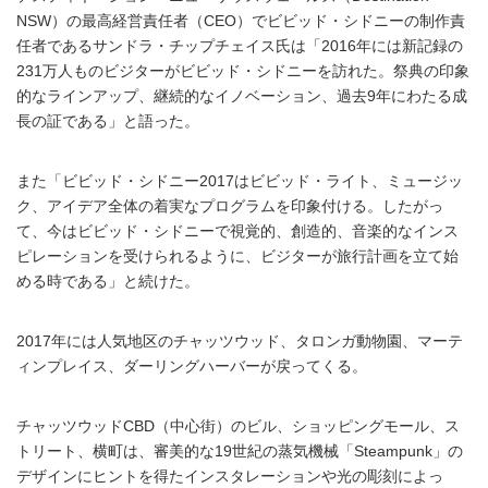
NSW）の最高経営責任者（CEO）でビビッド・シドニーの制作責
任者であるサンドラ・チップチェイス氏は「2016年には新記録の
231万人ものビジターがビビッド・シドニーを訪れた。祭典の印象
的なラインアップ、継続的なイノベーション、過去9年にわたる成
長の証である」と語った。
また「ビビッド・シドニー2017はビビッド・ライト、ミュージッ
ク、アイデア全体の着実なプログラムを印象付ける。したがっ
て、今はビビッド・シドニーで視覚的、創造的、音楽的なインス
ピレーションを受けられるように、ビジターが旅行計画を立て始
める時である」と続けた。
2017年には人気地区のチャッツウッド、タロンガ動物園、マーテ
ィンプレイス、ダーリングハーバーが戻ってくる。
チャッツウッドCBD（中心街）のビル、ショッピングモール、ス
トリート、横町は、審美的な19世紀の蒸気機械「Steampunk」の
デザインにヒントを得たインスタレーションや光の彫刻によっ