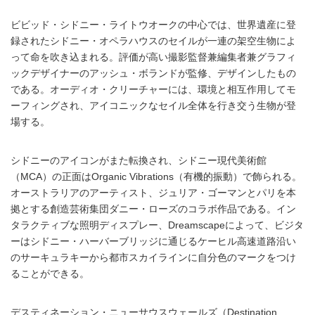
ビビッド・シドニー・ライトウオークの中心では、世界遺産に登
録されたシドニー・オペラハウスのセイルが一連の架空生物によ
って命を吹き込まれる。評価が高い撮影監督兼編集者兼グラフィ
ックデザイナーのアッシュ・ボランドが監修、デザインしたもの
である。オーディオ・クリーチャーには、環境と相互作用してモ
ーフィングされ、アイコニックなセイル全体を行き交う生物が登
場する。
シドニーのアイコンがまた転換され、シドニー現代美術館
（MCA）の正面はOrganic Vibrations（有機的振動）で飾られる。
オーストラリアのアーティスト、ジュリア・ゴーマンとパリを本
拠とする創造芸術集団ダニー・ローズのコラボ作品である。イン
タラクティブな照明ディスプレー、Dreamscapeによって、ビジタ
ーはシドニー・ハーバーブリッジに通じるケーヒル高速道路沿い
のサーキュラキーから都市スカイラインに自分色のマークをつけ
ることができる。
デスティネーション・ニューサウスウェールズ（Destination