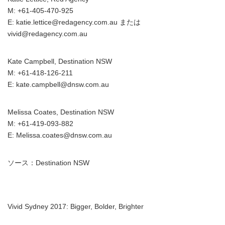
M: +61-405-470-925
E: katie.lettice@redagency.com.au または
vivid@redagency.com.au
Kate Campbell, Destination NSW
M: +61-418-126-211
E: kate.campbell@dnsw.com.au
Melissa Coates, Destination NSW
M: +61-419-093-882
E: Melissa.coates@dnsw.com.au
ソース：Destination NSW
Vivid Sydney 2017: Bigger, Bolder, Brighter