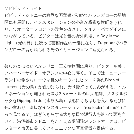
▽ビビッド・ライト
ビビッド・シドニーの鮮烈な万華鏡が初めてバランガローの新地
区にも展開し、インスタレーションの小道が親密な横町をうね
り、ウオーターフロントの景色を抜けて、グルメ・パラダイスに
つながっている。ビジターは光と音の野外劇場、A Day in the
Light（光の日）に浸って芸術作品の一部になり、Trapdoorでバラ
ンガローの昔が語られる光のイリュージョンに迎えられる。
祭典のまばゆい光がシドニー王立植物園に戻り、ビジターを美し
いハーバーサイド・オアシスの中心に導く。そこではニュージー
ランドの希少なローウィ種のキーウィにヒントを得たBirds of
Lumos（光の鳥）が色づけられ、光り脈打ってよみがえる。イル
ミネーションが施された高さ2.5メートルの巨大彫刻、ノスタルジ
ックなDipping Birds（水飲み鳥）は池にくちばしを入れるたびに
色が変わり、奇抜なインスタレーション、You lookin' at me?（こ
っち見てる？）はぎらぎらする大きな目で通行人を追って頭を向
ける。港湾都市シドニーをたたえる期間限定ランドマークは、ビ
ジターと市民に美しくアイコニックな写真背景を提供する。