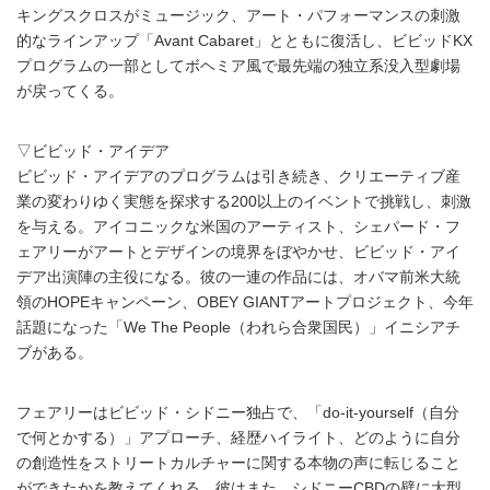
キングスクロスがミュージック、アート・パフォーマンスの刺激
的なラインアップ「Avant Cabaret」とともに復活し、ビビッドKX
プログラムの一部としてボヘミア風で最先端の独立系没入型劇場
が戻ってくる。
▽ビビッド・アイデア
ビビッド・アイデアのプログラムは引き続き、クリエーティブ産
業の変わりゆく実態を探求する200以上のイベントで挑戦し、刺激
を与える。アイコニックな米国のアーティスト、シェパード・フ
ェアリーがアートとデザインの境界をぼやかせ、ビビッド・アイ
デア出演陣の主役になる。彼の一連の作品には、オバマ前米大統
領のHOPEキャンペーン、OBEY GIANTアートプロジェクト、今年
話題になった「We The People（われら合衆国民）」イニシアチ
ブがある。
フェアリーはビビッド・シドニー独占で、「do-it-yourself（自分
で何とかする）」アプローチ、経歴ハイライト、どのように自分
の創造性をストリートカルチャーに関する本物の声に転じること
ができたかを教えてくれる。彼はまた、シドニーCBDの壁に大型