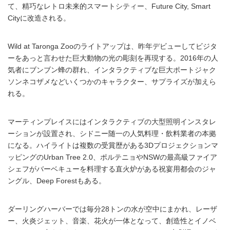
て、精巧なレトロ未来的スマートシティー、Future City, Smart
Cityに改造される。
Wild at Taronga Zooのライトアップは、昨年デビューしてビジタ
ーをあっと言わせた巨大動物の光の彫刻を再現する。2016年の人
気者にブンブン蜂の群れ、インタラクティブな巨大ポートジャク
ソンネコザメなどいくつかのキャラクター、サプライズが加えら
れる。
マーティンプレイスにはインタラクティブの大型照明インスタレ
ーションが設置され、シドニー随一の人気料理・飲料業者の本拠
になる。ハイライトは複数の受賞歴がある3Dプロジェクションマ
ッピングのUrban Tree 2.0、ポルテニョやNSWの最高級ファイア
シェフがバーベキューを料理する直火炉がある祝宴用都会のジャ
ングル、Deep Forestもある。
ダーリングハーバーでは毎分28トンの水が空中にまかれ、レーザ
ー、火炎ジェット、音楽、花火が一体となって、創造性とイノベ