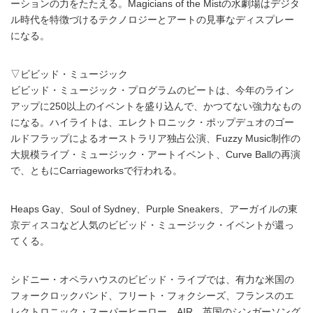
ーションの力をたたえる。Magicians of the Mistの水劇場はデジタ
ル時代を特徴づけるテクノロジーとアートの見事なディスプレー
になる。
▽ビビッド・ミュージック
ビビッド・ミュージック・プログラムのビートは、今年のライン
アップに250以上のイベントを盛り込んで、かつてない強力なもの
になる。ハイライトは、エレクトロニック・ポップデュオのゴー
ルドフラップによるオーストラリア独占公演、Fuzzy Music制作の
大規模ライブ・ミュージック・アートイベント、Curve Ballの再演
で、ともにCarriageworksで行われる。
Heaps Gay、Soul of Sydney、Purple Sneakers、アーガイルの東
京ディスコなど人気のビビッド・ミュージック・イベントが還っ
てくる。
シドニー・オペラハウスのビビッド・ライブでは、有力な米国の
フォークロックバンド、フリート・フォクシーズ、フランスのエ
レクトロニック・スーパーヒーロー、AIR、英国のシンガーソング