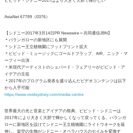
ビビッド・シドニー2017はより大きく大胆で輝かしい
AsiaNet 67789（0376）
【シドニー2017年3月14日PR Newswire＝共同通信JBN】
＊バランガローの新地区にも展開
＊シドニー王立植物園にフットプリント拡大
＊ビビッド・ミュージックにゴールドフラップ、AIR、ニック・マ
ーフィー出演
＊米現代アーティストのシェパード・フェアリーがビビッド・ア
イデアの主役
＊2017年のプログラム発表を盛り込んだビデオコンテンツは以下
から入手可能
https://www.vividsydney.com/media-centre
世界最大の光と音楽とアイデアの祭典、ビビッド・シドニーは
2017年により大きく大胆で輝かしくなって戻ってくる。バランガ
ローに新地区を設けてシドニー王立植物園にライトウオークを延
伸し、架空の生物がシドニー・オペラハウスのセイルを変換す