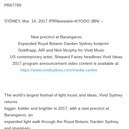
PR67789
SYDNEY, Mar. 14, 2017 /PRNewswire=KYODO JBN/ --
New precinct at Barangaroo
Expanded Royal Botanic Garden Sydney footprint
Goldfrapp, AIR and Nick Murphy for Vivid Music
US contemporary artist, Shepard Fairey headlines Vivid Ideas
2017 program announcement video content is available at:
https://www.vividsydney.com/media-centre
The world's largest festival of light music and ideas, Vivid Sydney
returns
bigger, bolder and brighter in 2017, with a new precinct at
Barangaroo, an
expanded light walk through the Royal Botanic Garden Sydney,
and imaginary