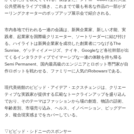
公共壁画をライブで描き、これまでで最も有名な作品の一部がダ
ーリングクオーターのポップアップ展示会で紹介される。
市内各地で行われる一連の会議は、新興企業家、新しい才能、実
践者、起業家を国際級クリエーター、ソートリーダーに結び付け
る。ハイライトは新興企業家を成功した創業者につなげるThe
Sunrise、ゲッティイメージズ、ナイキ、Googleなど各社幹部が出
てくるインタラクティブでイマーシブな一連の体験を持ち帰る
Semi Permanent、国内最高級のエンジニアとロボット専門家が自
作ロボットを戦わせる、ファミリーに人気のRobowarsである。
現代美術館のビビッド・アイデア・エクスチェンジは、クリエー
ティブな実践家が提供する広範なトークラインアップを盛り込ん
でおり、そのテーマはファッションから場の創造、物語の話術、
年齢差別、市場売り込み、ヘルス、イノベーション、ビッグデー
タ、複合現実感までをカバーしている。
▽ビビッド・シドニーのスポンサー