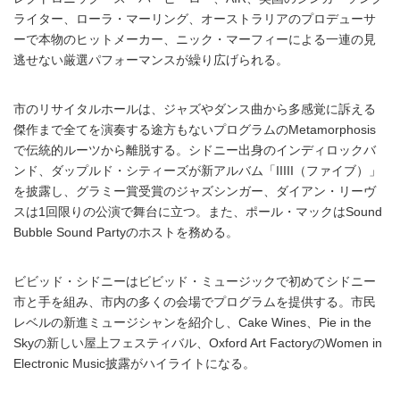
ライター、ローラ・マーリング、オーストラリアのプロデューサ
ーで本物のヒットメーカー、ニック・マーフィーによる一連の見
逃せない厳選パフォーマンスが繰り広げられる。
市のリサイタルホールは、ジャズやダンス曲から多感覚に訴える
傑作まで全てを演奏する途方もないプログラムのMetamorphosis
で伝統的ルーツから離脱する。シドニー出身のインディロックバ
ンド、ダップルド・シティーズが新アルバム「IIIII（ファイブ）」
を披露し、グラミー賞受賞のジャズシンガー、ダイアン・リーヴ
スは1回限りの公演で舞台に立つ。また、ポール・マックはSound
Bubble Sound Partyのホストを務める。
ビビッド・シドニーはビビッド・ミュージックで初めてシドニー
市と手を組み、市内の多くの会場でプログラムを提供する。市民
レベルの新進ミュージシャンを紹介し、Cake Wines、Pie in the
Skyの新しい屋上フェスティバル、Oxford Art FactoryのWomen in
Electronic Music披露がハイライトになる。