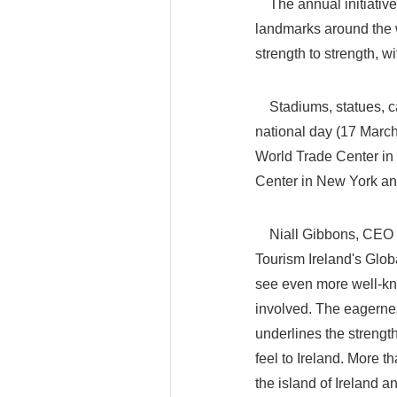
The annual initiative,
landmarks around the w
strength to strength, w
Stadiums, statues, cas
national day (17 March
World Trade Center in 
Center in New York and
Niall Gibbons, CEO of 
Tourism Ireland's Glob
see even more well-kno
involved. The eagernes
underlines the strength
feel to Ireland. More t
the island of Ireland a