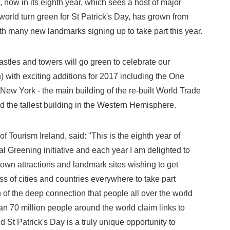
 now in its eighth year, which sees a host of major
orld turn green for St Patrick's Day, has grown from
ith many new landmarks signing up to take part this year.
tles and towers will go green to celebrate our
) with exciting additions for 2017 including the One
New York - the main building of the re-built World Trade
 the tallest building in the Western Hemisphere.
Tourism Ireland, said: "This is the eighth year of
al Greening initiative and each year I am delighted to
wn attractions and landmark sites wishing to get
s of cities and countries everywhere to take part
 of the deep connection that people all over the world
han 70 million people around the world claim links to
nd St Patrick's Day is a truly unique opportunity to