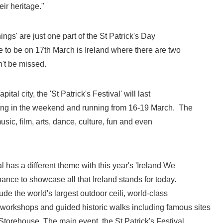
ir heritage."
gs' are just one part of the St Patrick's Day
e to be on 17th March is Ireland where there are two
n't be missed.
ital city, the 'St Patrick's Festival' will last
aking in the weekend and running from 16-19 March. The
music, film, arts, dance, culture, fun and even
 has a different theme with this year's 'Ireland We
Japanese
chance to showcase all that Ireland stands for today.
lude the world's largest outdoor ceili, world-class
workshops and guided historic walks including famous sites
torehouse. The main event, the St Patrick's Festival