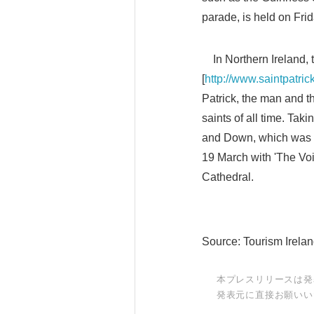
parade, is held on Fri
In Northern Ireland, t
[
http://www.saintpatri
Patrick, the man and th
saints of all time. Tak
and Down, which was o
19 March with 'The Voic
Cathedral.
Source: Tourism Irela
本プレスリリースは発
発表元に直接お願いい