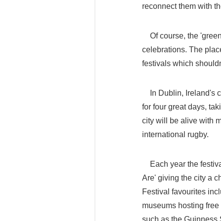
reconnect them with the
Of course, the 'greenin
celebrations. The plac
festivals which should
In Dublin, Ireland's cap
for four great days, t
city will be alive with 
international rugby.
Each year the festival
Are' giving the city a 
Festival favourites inc
museums hosting free 
such as the Guinness S