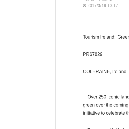
2017/3/16 10:17
Tourism Ireland: 'Green
PR67829
COLERAINE, Ireland,
Over 250 iconic landm
green over the coming 
initiative to celebrate 