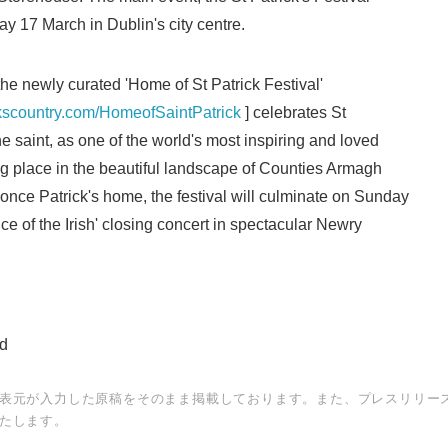
day 17 March in Dublin's city centre.
he newly curated 'Home of St Patrick Festival'
English
ckscountry.com/HomeofSaintPatrick
] celebrates St
e saint, as one of the world's most inspiring and loved
ing place in the beautiful landscape of Counties Armagh
nce Patrick's home, the festival will culminate on Sunday
e of the Irish' closing concert in spectacular Newry
nd
表元が入力した原稿をそのまま掲載しております。また、プレスリリー
たします。