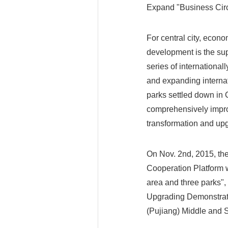
Expand "Business Circl
For central city, econ
development is the sup
series of international
and expanding internati
parks settled down in
comprehensively improv
transformation and up
On Nov. 2nd, 2015, th
Cooperation Platform w
area and three parks",
Upgrading Demonstrati
(Pujiang) Middle and 