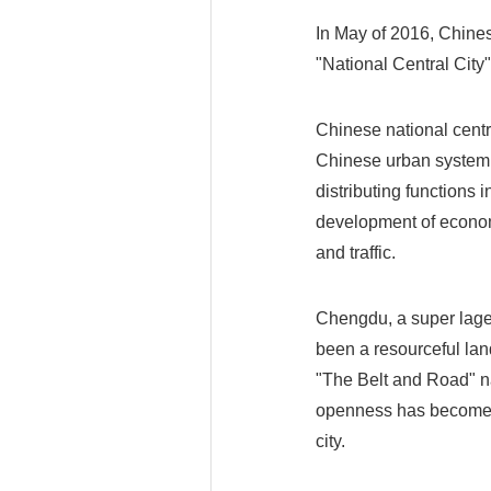
In May of 2016, Chine
"National Central City"
Chinese national centra
Chinese urban system, 
distributing functions 
development of econom
and traffic.
Chengdu, a super lager
been a resourceful lan
"The Belt and Road" n
openness has become t
city.