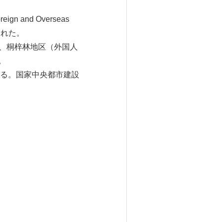
gn and Overseas
された。
在、桐梓林地区（外国人
。
る。国家中央都市建設