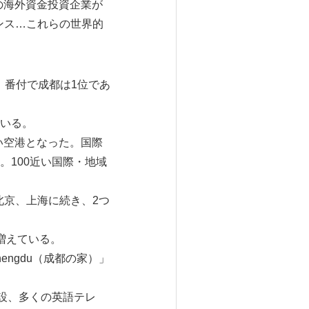
上の海外資金投資企業が
ンス…これらの世界的
都市）」番付で成都は1位であ
いる。
多い空港となった。国際
100近い国際・地域
北京、上海に続き、2つ
増えている。
engdu（成都の家）」
を開設、多くの英語テレ