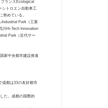
ランスEcological
東風プジョーシトロエン自動車工
進に努めている。
strial Park（工業
ech Innovation
ial Park（近代サー
国家中央都市建設推進
成都は33の友好都市
した。成都の国際的