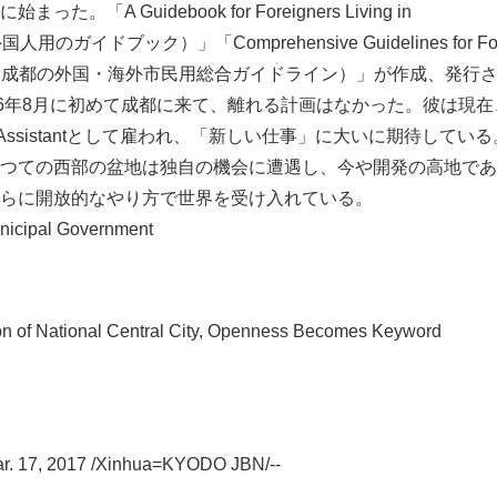
。「A Guidebook for Foreigners Living in
English
のガイドブック）」「Comprehensive Guidelines for Forei
Chengdu（成都の外国・海外市民用総合ガイドライン）」が作成、発行
16年8月に初めて成都に来て、離れる計画はなかった。彼は現
or Assistantとして雇われ、「新しい仕事」に大いに期待している
つての西部の盆地は独自の機会に遭遇し、今や開発の高地であ
らに開放的なやり方で世界を受け入れている。
cipal Government
on of National Central City, Openness Becomes Keyword
. 17, 2017 /Xinhua=KYODO JBN/--