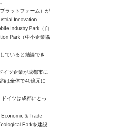
。
的工業協力プラットフォーム）が
 Innovation
 Industry Park（自
ation Park（中小企業協
に効果を現していると結論でき
、多くのドイツ企業が成都市に
約は全体で40億元に
で、ドイツは成都にとっ
omic & Trade
gical Parkを建設