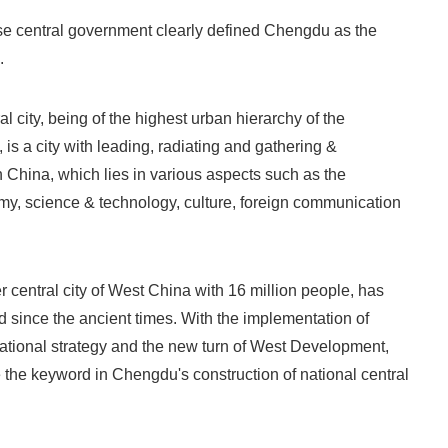
se central government clearly defined Chengdu as the
.
l city, being of the highest urban hierarchy of the
is a city with leading, radiating and gathering &
in China, which lies in various aspects such as the
y, science & technology, culture, foreign communication
 central city of West China with 16 million people, has
d since the ancient times. With the implementation of
ational strategy and the new turn of West Development,
he keyword in Chengdu's construction of national central