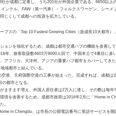
78社が成都に定着し、うち201社が外国企業である。6650以
 インテル、FAW（第一汽車）－フォルクスワーゲン、シーメ
を同じくして成都への投資を拡大している。
の「Top 10 Fastest Growing Cities（急成長10大
ションを強化するため、成都は都市交通ハブの機能を改善して
16年、旅客取扱数4603万9000人回で、中国本土で4番目に
、アフリカ、大洋州、アジアの重要ハブ都市をカバーしてきた。
・地域都市と結んでいる。
Japanese
第2の空港、天府国際空港の工事が始まった。完成すれば、成都は
目の都市となる。
がますます増え、外国人居住者は2万人に達し、その数は毎年
境を改善するため、成都市政府は2016年2月に「Home in Ch
た。
ome in Chengdu」は市長の公開電話番号に英語サービス