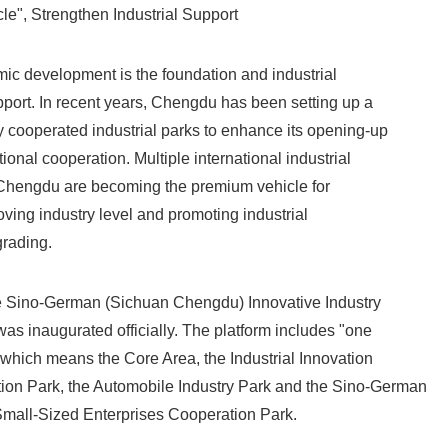
e", Strengthen Industrial Support
omic development is the foundation and industrial
port. In recent years, Chengdu has been setting up a
ly cooperated industrial parks to enhance its opening-up
onal cooperation. Multiple international industrial
 Chengdu are becoming the premium vehicle for
ing industry level and promoting industrial
grading.
e Sino-German (Sichuan Chengdu) Innovative Industry
as inaugurated officially. The platform includes "one
 which means the Core Area, the Industrial Innovation
on Park, the Automobile Industry Park and the Sino-German
Small-Sized Enterprises Cooperation Park.