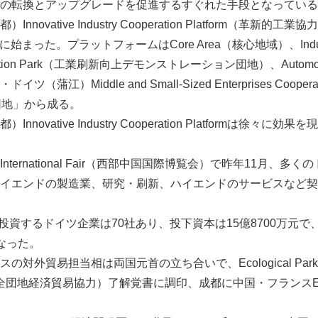
の転換とアップグレードを促進するすぐれた手段となっている
novative Industry Cooperation Platform（革新
始まった。プラットフォームはCore Area（核心地域）、Industrial
stration Park（工業刷新向上デモンストレーション団地）、Automobile
蒲江）Middle and Small-Sized Enterprises Cooper
団地」から成る。
novative Industry Cooperation Platformは徐々
ina International Fair（西部中国国際博覧会）で昨年11月
イエンドの製造業、研究・刷新、ハイエンドのサービスなど契
に投資するドイツ企業は70社あり、投下資本は15億8700万元
なった。
外貿易担当相は両国元首の立ち合いで、Ecological Park Econ
環境保全団地経済貿易協力）了解覚書に調印、成都に中国・フランスEcolo