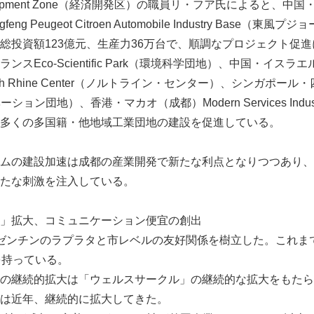
velopment Zone（経済開発区）の職員リ・フア氏によると、中国・フ
eng Peugeot Citroen Automobile Industry Base（
総投資額123億元、生産力36万台で、順調なプロジェクト促
co-Scientific Park（環境科学団地）、中国・イスラエルIndu
 Rhine Center（ノルトライン・センター）、シンガポール・四川Hi-T
ョン団地）、香港・マカオ（成都）Modern Services Industr
多くの多国籍・他地域工業団地の建設を促進している。
ムの建設加速は成都の産業開発で新たな利点となりつつあり、
たな刺激を注入している。
」拡大、コミュニケーション便宜の創出
ゼンチンのラプラタと市レベルの友好関係を樹立した。これまで
を持っている。
の継続的拡大は「ウェルスサークル」の継続的な拡大をもたら
は近年、継続的に拡大してきた。