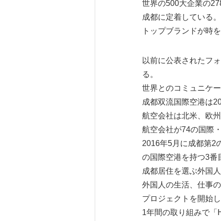
世界の500大企業の2
成都に定着している。
トップブランドが時
以前に公表されたフォーブス
る。
世界とのコミュニケー
成都双流国際空港は20
航空会社は北米、欧州
航空会社が74の国際
2016年5月に成都
の国際空港を持つ3番
成都居住を選ぶ外国人
外国人の生活、仕事の環
プロジェクトを開始し
1年間の取り組みで「H