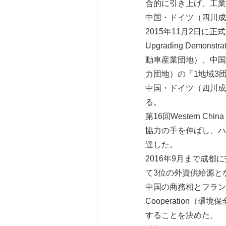
合的に引き上げ、工業
中国・ドイツ（四川成都）In
2015年11月2日に正式に
Upgrading Demon
動車産業団地）、中国・ドイツ（
力団地）の「1地域3
中国・ドイツ（四川成都）In
る。
第16回Western Ch
協力の手を伸ばし、ハ
達した。
2016年9月まで成都
て3位の外資供給源と
中国の商務相とフランスの対
Cooperation（
することを決めた。