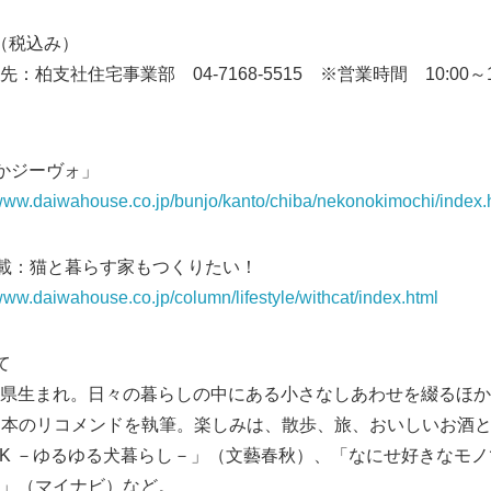
円（税込み）
柏支社住宅事業部 04-7168-5515 ※営業時間 10:00～
かジーヴォ」
/www.daiwahouse.co.jp/bunjo/kanto/chiba/nekonokimochi/index.
連載：猫と暮らす家もつくりたい！
/www.daiwahouse.co.jp/column/lifestyle/withcat/index.html
て
県生まれ。日々の暮らしの中にある小さなしあわせを綴るほか
、本のリコメンドを執筆。楽しみは、散歩、旅、おいしいお酒
BOOK －ゆるゆる犬暮らし－」（文藝春秋）、「なにせ好きなモ
」（マイナビ）など。