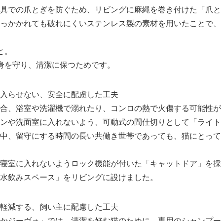
具での爪とぎを防ぐため、リビングに麻縄を巻き付けた「爪と
っかかれても破れにくいステンレス製の素材を用いたことで、
と。
身を守り、清潔に保つためです。
入らせない、安全に配慮した工夫
合、浴室や洗濯機で溺れたり、コンロの熱で火傷する可能性が
ンや洗面室に入れないよう、可動式の間仕切りとして「ライト
中、留守にする時間の長い共働き世帯であっても、猫にとって
Japanese
寝室に入れないようロック機能が付いた「キャットドア」を採
水飲みスペース」をリビングに設けました。
軽減する、飼い主に配慮した工夫
かジーヴォ」では、清潔を好む猫のために、専用のシャンプー