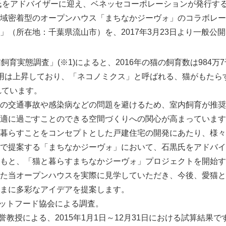
氏をアドバイザーに迎え、ベネッセコーポレーションが発行す
域密着型のオープンハウス「まちなかジーヴォ」のコラボレー
」（所在地：千葉県流山市）を、2017年3月23日より一般公
育実態調査」(※1)によると、2016年の猫の飼育数は984万
用は上昇しており、「ネコノミクス」と呼ばれる、猫がもたらす
れています。
の交通事故や感染病などの問題を避けるため、室内飼育が推奨
適に過ごすことのできる空間づくりへの関心が高まっています
暮らすことをコンセプトとした戸建住宅の開発にあたり、様々
で提案する「まちなかジーヴォ」において、石黒氏をアドバイ
もと、「猫と暮らすまちなかジーヴォ」プロジェクトを開始す
た当オープンハウスを実際に見学していただき、今後、愛猫と
まに多彩なアイデアを提案します。
ペットフード協会による調査。
誉教授による、2015年1月1日～12月31日における試算結果で