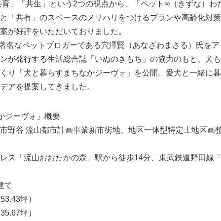
共育」「共生」という2つの視点から、「ペット∞（きずな）わ
と「共有」のスペースのメリハリをつけるプランや高齢化対策
案が好評をいただいておりました。
、著名なペットブロガーである穴澤賢（あなざわまさる）氏を
ンが発行する生活総合誌「いぬのきもち」の協力のもと、犬も
くり「犬と暮らすまちなかジーヴォ」を公開。愛犬と一緒に暮
デアを提案してきました。
かジーヴォ」概要
市野谷 流山都市計画事業新市街地、地区一体型特定土地区画
レス「流山おおたかの森」駅から徒歩14分、東武鉄道野田線
建て
53.43坪）
35.67坪）