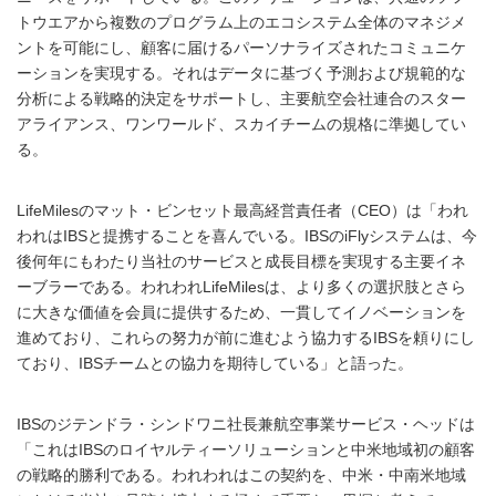
トウエアから複数のプログラム上のエコシステム全体のマネジメ
ントを可能にし、顧客に届けるパーソナライズされたコミュニケ
ーションを実現する。それはデータに基づく予測および規範的な
分析による戦略的決定をサポートし、主要航空会社連合のスター
アライアンス、ワンワールド、スカイチームの規格に準拠してい
る。
LifeMilesのマット・ビンセット最高経営責任者（CEO）は「われ
われはIBSと提携することを喜んでいる。IBSのiFlyシステムは、今
後何年にもわたり当社のサービスと成長目標を実現する主要イネ
ーブラーである。われわれLifeMilesは、より多くの選択肢とさら
に大きな価値を会員に提供するため、一貫してイノベーションを
進めており、これらの努力が前に進むよう協力するIBSを頼りにし
ており、IBSチームとの協力を期待している」と語った。
IBSのジテンドラ・シンドワニ社長兼航空事業サービス・ヘッドは
「これはIBSのロイヤルティーソリューションと中米地域初の顧客
の戦略的勝利である。われわれはこの契約を、中米・中南米地域