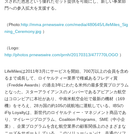
ズされた恩恵という優れたセット提供を可能にし、新しい事業部
門への参入拡大を支援する。
（Photo:
http://mma.prnewswire.com/media/480645/LifeMiles_Sig
ning_Ceremony.jpg
）
（Logo:
http://photos.prnewswire.com/prnh/20170313/477770LOGO
）
LifeMilesは2011年3月にサービスを開始、700万以上の会員を含め
るまで成長して、ロイヤルティー業界で権威あるフレディ賞
（Freddie Awards）の過去3年にわたる米州の最多受賞プログラム
となった。スターアライアンスのメンバーであるアビアンカ航空
はコロンビアに本社があり、中南米航空会社で最新の機材（169
機）をそろえ、28カ国の約105の就航地に運航している。IBSの
iFly Loyaltyは、新世代のロイヤルティー・マネジメント商品であ
り、マイレージプログラム、Coalition Programs、SME（中小企
業）、企業プログラムを含む航空業界の顧客関係上のさまざまな
ニーズをサポートしている。このソリューションは、共通のソフ