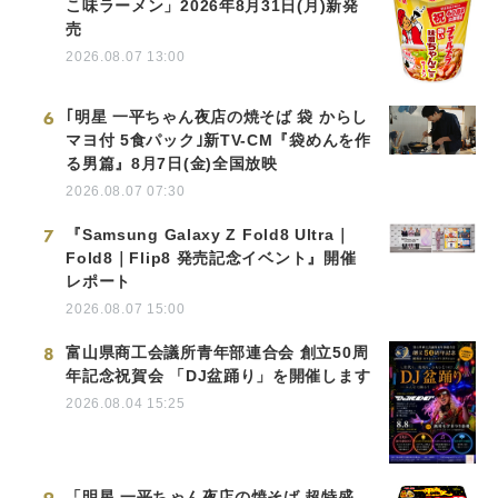
こ味ラーメン」2026年8月31日(月)新発
売
2026.08.07 13:00
6
｢明星 一平ちゃん夜店の焼そば 袋 からし
マヨ付 5食パック｣新TV-CM『袋めんを作
る男篇』8月7日(金)全国放映
2026.08.07 07:30
7
『Samsung Galaxy Z Fold8 Ultra｜
Fold8｜Flip8 発売記念イベント』開催
レポート
2026.08.07 15:00
8
富山県商工会議所青年部連合会 創立50周
年記念祝賀会 「DJ盆踊り」を開催します
2026.08.04 15:25
「明星 一平ちゃん夜店の焼そば 超特盛