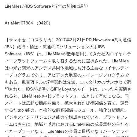
LifeMilesがIBS Softwareと7年の契約に調印
AsiaNet 67884 （0420）
【サンホセ（コスタリカ）2017年3月21日PR Newswire=共同通信
JBN】旅行・輸送・流通のITソリューション大手IBS
Software（IBS）は、LifeMilesが数年使用してきた社内ロイヤルテ
ィ・プラットフォームを取り替えるために選択された。LifeMiles
は中米と南米のアンデス共同体地域における主要なロイヤルティ
ープログラムであり、アビアンカ航空のマイレージプログラムで
もある。数百万ドルの7年契約は先週、コスタリカのサンホセで調
印された。IBSが提供するiFly Loyaltyスイートは、いったん実装さ
れると、LifeMilesの中核プラットフォームとして有効になる。同
スイートは広範な機能を備え、拡大された提携関係を育て、運営
するための能力、本格的な顧客関係モジュール、強化分析機能、
ビジネスインテリジェンス能力で構成されている。プラットフォ
ームはさらに、地域と以遠におけるLifeMilesの成長意欲の主たる
イネーブラーとなり、LifeMilesの会員に目標となりパーソナライ