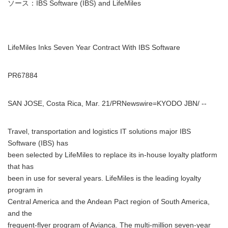
ソース：IBS Software (IBS) and LifeMiles
LifeMiles Inks Seven Year Contract With IBS Software
PR67884
SAN JOSE, Costa Rica, Mar. 21/PRNewswire=KYODO JBN/ --
Travel, transportation and logistics IT solutions major IBS
Software (IBS) has
been selected by LifeMiles to replace its in-house loyalty platform
that has
been in use for several years. LifeMiles is the leading loyalty
program in
Central America and the Andean Pact region of South America,
and the
frequent-flyer program of Avianca. The multi-million seven-year