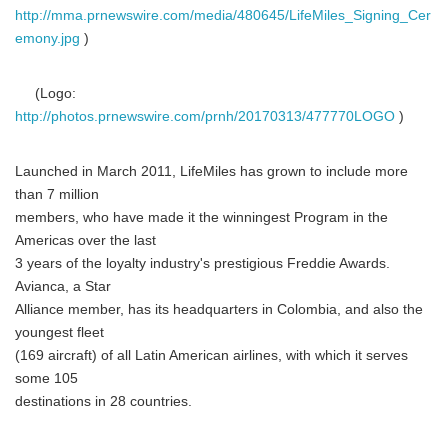
http://mma.prnewswire.com/media/480645/LifeMiles_Signing_Cer
emony.jpg
)
(Logo:
http://photos.prnewswire.com/prnh/20170313/477770LOGO
)
Launched in March 2011, LifeMiles has grown to include more
than 7 million
members, who have made it the winningest Program in the
Americas over the last
3 years of the loyalty industry's prestigious Freddie Awards.
Avianca, a Star
Alliance member, has its headquarters in Colombia, and also the
youngest fleet
(169 aircraft) of all Latin American airlines, with which it serves
some 105
destinations in 28 countries.