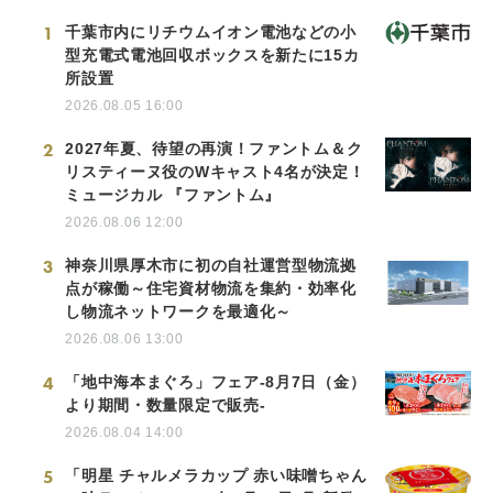
1
千葉市内にリチウムイオン電池などの小
型充電式電池回収ボックスを新たに15カ
所設置
2026.08.05 16:00
2
2027年夏、待望の再演！ファントム＆ク
リスティーヌ役のWキャスト4名が決定！
ミュージカル 『ファントム』
2026.08.06 12:00
3
神奈川県厚木市に初の自社運営型物流拠
点が稼働～住宅資材物流を集約・効率化
し物流ネットワークを最適化～
2026.08.06 13:00
4
「地中海本まぐろ」フェア-8月7日（金）
より期間・数量限定で販売-
2026.08.04 14:00
5
「明星 チャルメラカップ 赤い味噌ちゃん