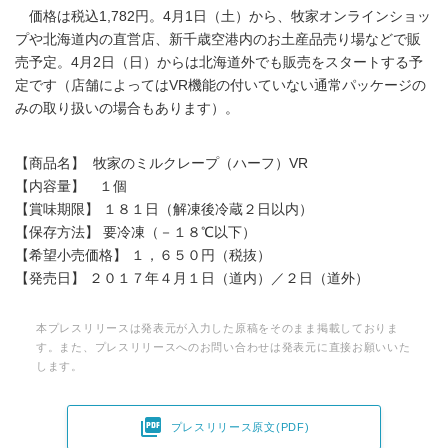
価格は税込1,782円。4月1日（土）から、牧家オンラインショッ
プや北海道内の直営店、新千歳空港内のお土産品売り場などで販
売予定。4月2日（日）からは北海道外でも販売をスタートする予
定です（店舗によってはVR機能の付いていない通常パッケージの
みの取り扱いの場合もあります）。
【商品名】 牧家のミルクレープ（ハーフ）VR
【内容量】 １個
【賞味期限】 １８１日（解凍後冷蔵２日以内）
【保存方法】 要冷凍（－１８℃以下）
【希望小売価格】 １，６５０円（税抜）
【発売日】 ２０１７年４月１日（道内）／２日（道外）
本プレスリリースは発表元が入力した原稿をそのまま掲載しておりま
す。また、プレスリリースへのお問い合わせは発表元に直接お願いいた
します。

プレスリリース原文(PDF)