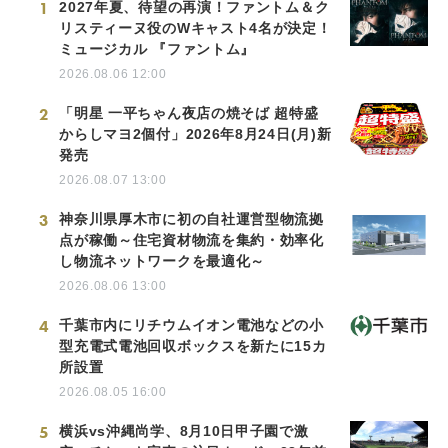
1
2027年夏、待望の再演！ファントム＆ク
リスティーヌ役のWキャスト4名が決定！
ミュージカル 『ファントム』
2026.08.06 12:00
2
「明星 一平ちゃん夜店の焼そば 超特盛
からしマヨ2個付」2026年8月24日(月)新
発売
2026.08.07 13:00
3
神奈川県厚木市に初の自社運営型物流拠
点が稼働～住宅資材物流を集約・効率化
し物流ネットワークを最適化～
2026.08.06 13:00
4
千葉市内にリチウムイオン電池などの小
型充電式電池回収ボックスを新たに15カ
所設置
2026.08.05 16:00
5
横浜vs沖縄尚学、8月10日甲子園で激