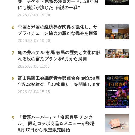
突 チケット完売の注目カード…28年前
にも横浜が演じた“伝説の一戦”
2026.08.07 19:00
6
中国と米国の経済界が関係を強化し、サ
プライチェーン協力の新たな機会を模索
2026.08.07 10:00
7
亀の井ホテル 有馬 有馬の歴史と文化に触
れる秋の宿泊プランを9月から展開
2026.08.06 11:00
8
富山県商工会議所青年部連合会 創立50周
年記念祝賀会 「DJ盆踊り」を開催します
2026.08.04 15:25
9
「横濱ハーバー」×「柳原良平 アンク
ル」 限定コラボ商品＆メニューが登場
8月17日から限定販売開始