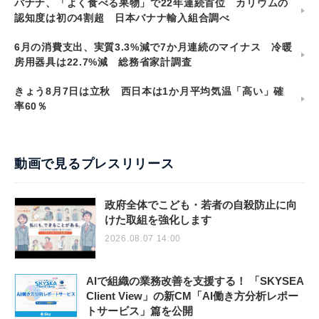
バナナ、「よく食べる果物」で22年連続首位 カリウムの
認知度は初の4割超 日本バナナ輸入組合調べ
6月の消費支出、実質3.3%減で7か月連続のマイナス 冷暖
房用器具は22.7%減 総務省家計調査
きょう8月7日は立秋 西日本は1か月平均気温「高い」確
率60％
動画で見るプレスリリース
政府全体でこども・若者の自殺防止に向
けた取組を強化します
2026.08.07 14:00
AIで組織の業務改善を支援する！ 「SKYSEA
Client View」の新CM「AI働き方分析レポー
トサービス」篇を公開