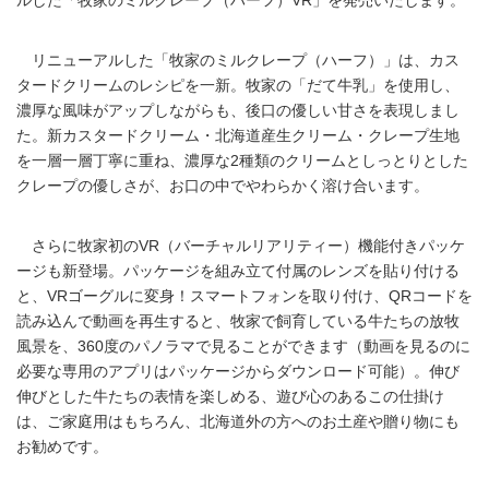
ルした「牧家のミルクレープ（ハーフ）VR」を発売いたします。
リニューアルした「牧家のミルクレープ（ハーフ）」は、カス
タードクリームのレシピを一新。牧家の「だて牛乳」を使用し、
濃厚な風味がアップしながらも、後口の優しい甘さを表現しまし
た。新カスタードクリーム・北海道産生クリーム・クレープ生地
を一層一層丁寧に重ね、濃厚な2種類のクリームとしっとりとした
クレープの優しさが、お口の中でやわらかく溶け合います。
さらに牧家初のVR（バーチャルリアリティー）機能付きパッケ
ージも新登場。パッケージを組み立て付属のレンズを貼り付ける
と、VRゴーグルに変身！スマートフォンを取り付け、QRコードを
読み込んで動画を再生すると、牧家で飼育している牛たちの放牧
風景を、360度のパノラマで見ることができます（動画を見るのに
必要な専用のアプリはパッケージからダウンロード可能）。伸び
伸びとした牛たちの表情を楽しめる、遊び心のあるこの仕掛け
は、ご家庭用はもちろん、北海道外の方へのお土産や贈り物にも
お勧めです。