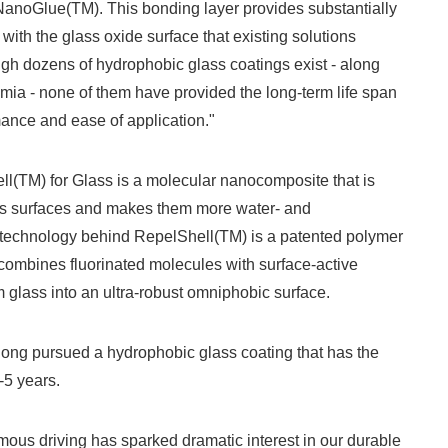
NanoGlue(TM). This bonding layer provides substantially
with the glass oxide surface that existing solutions
gh dozens of hydrophobic glass coatings exist - along
mia - none of them have provided the long-term life span
ance and ease of application."
(TM) for Glass is a molecular nanocomposite that is
ass surfaces and makes them more water- and
e technology behind RepelShell(TM) is a patented polymer
 combines fluorinated molecules with surface-active
m glass into an ultra-robust omniphobic surface.
long pursued a hydrophobic glass coating that has the
 3-5 years.
ous driving has sparked dramatic interest in our durable