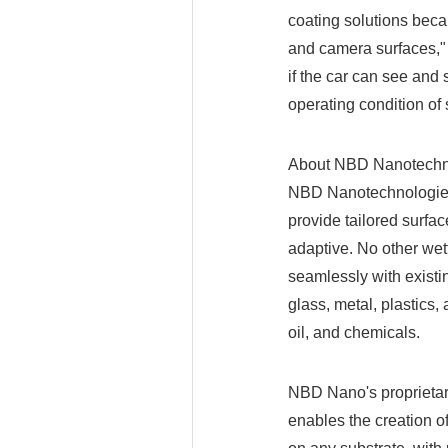
coating solutions becau
and camera surfaces," 
if the car can see and s
operating condition o
About NBD Nanotechn
NBD Nanotechnologies 
provide tailored surfac
adaptive. No other wett
seamlessly with existi
glass, metal, plastics, 
oil, and chemicals.
NBD Nano's proprietary
enables the creation o