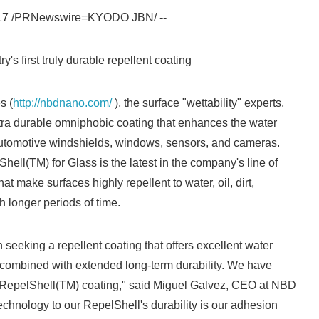
17 /PRNewswire=KYODO JBN/ --
English
y's first truly durable repellent coating
s (
http://nbdnano.com/
), the surface "wettability" experts,
tra durable omniphobic coating that enhances the water
automotive windshields, windows, sensors, and cameras.
ell(TM) for Glass is the latest in the company's line of
at make surfaces highly repellent to water, oil, dirt,
 longer periods of time.
seeking a repellent coating that offers excellent water
 combined with extended long-term durability. We have
r RepelShell(TM) coating," said Miguel Galvez, CEO at NBD
chnology to our RepelShell's durability is our adhesion