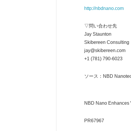
http://nbdnano.com
▽問い合わせ先
Jay Staunton
Skibereen Consulting
jay@skibereen.com
+1 (781) 790-6023
ソース：NBD Nanotech
NBD Nano Enhances Wa
PR67967