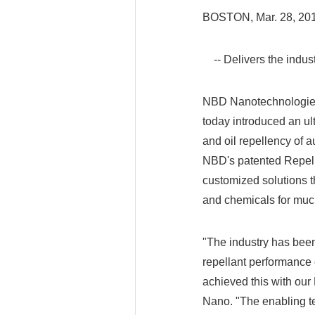
BOSTON, Mar. 28, 20
-- Delivers the industr
NBD Nanotechnologie
today introduced an ul
and oil repellency of 
NBD's patented RepelSh
customized solutions th
and chemicals for much
"The industry has been 
repellant performance
achieved this with ou
Nano. "The enabling te