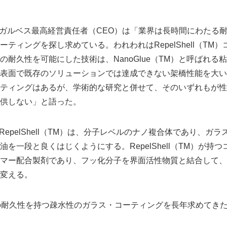
ゲル・ガルベス最高経営責任者（CEO）は「業界は長時間にわたる
ティングを探し求めている。われわれはRepelShell（TM
hellの耐久性を可能にした技術は、NanoGlue（TM）と呼ばれ
表面で既存のソリューションでは達成できない架橋性能を大い
ティングはあるが、学術的な研究と併せて、そのいずれもが性
供しない」と語った。
ス用RepelShell（TM）は、分子レベルのナノ複合体であり、
を一段と良くはじくようにする。RepelShell（TM）が持
マー配合製剤であり、フッ化分子を界面活性物質と結合して、
変える。
の耐久性を持つ疎水性のガラス・コーティングを長年求めてき