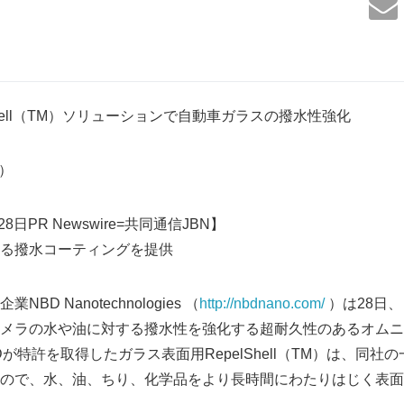
elShell（TM）ソリューションで自動車ガラスの撥水性強化
3）
8日PR Newswire=共同通信JBN】
る撥水コーティングを提供
D Nanotechnologies （
http://nbdnano.com/
）は28日
メラの水や油に対する撥水性を強化する超耐久性のあるオムニ
が特許を取得したガラス表面用RepelShell（TM）は、同社
ので、水、油、ちり、化学品をより長時間にわたりはじく表面