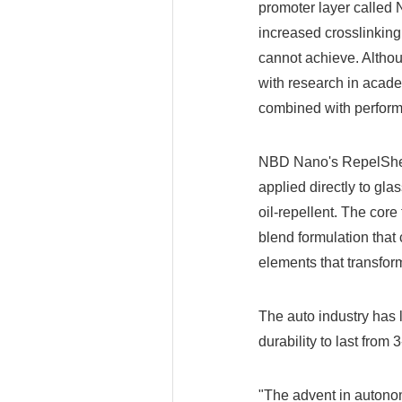
promoter layer called 
increased crosslinking 
cannot achieve. Althou
with research in acade
combined with perform
NBD Nano's RepelShell
applied directly to gl
oil-repellent. The cor
blend formulation that
elements that transfor
The auto industry has 
durability to last from
"The advent in autonom