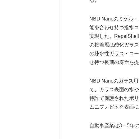
る。
NBD Nanoのミ
能を合わせ持つ撥水コー
実現した。RepelS
の接着層は酸化ガラス
の疎水性ガラス・コー
せ持つ長期の寿命を提
NBD Nanoのガラ
て、ガラス表面の水や油
特許で保護されたポリ
ムニフォビック表面に
自動車産業は3－5年