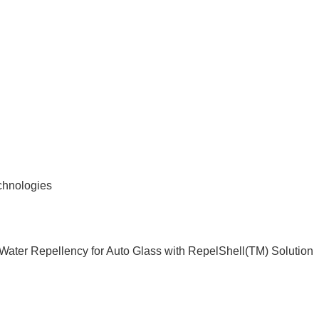
nologies
Japanese
ter Repellency for Auto Glass with RepelShell(TM) Solution