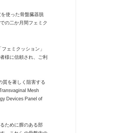
真皮を使った骨盤臓器脱
での二か月間フェミク
 「フェミクッション」
者様に信頼され、ご利
活の質を著しく阻害する
aginal Mesh
gy Devices Panel of
るために膣のある部