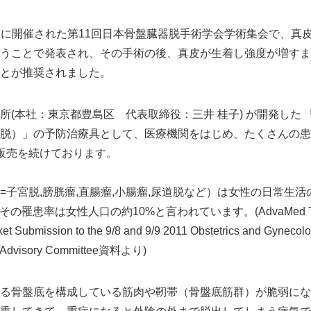
12日に開催された第11回日本骨盤臓器脱手術学会学術集会で、
うことで発表され、その手術の後、真皮が生着し強度が増すま
ことが推奨されました。
所(本社：東京都豊島区 代表取締役：三井 桂子) が開発した
脱）」の予防治療具として、医療機関をはじめ、たくさんの患
販売を続けております。
子宮脱,膀胱瘤,直腸瘤,小腸瘤,尿道脱など）は女性の日常生
患率は女性人口の約10%と言われています。(AdvaMed Transv
 Submission to the 9/8 and 9/9 2011 Obstetrics and Gynecolo
es Advisory Committee資料より)
る骨盤底を構成している筋肉や靭帯（骨盤底筋群）が脆弱にな