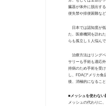
分、もしくは全部が下
臓器が体外に脱出する
便失禁や排便困難など
日本では認知度が低
た、医療機関を訪れた
らも孤立し１人悩んで
治療方法はリングペ
サリーも手術も適応外
持病のため手術を受け
し、FDA(アメリカ食
後、消極的になること
■メッシュを使わない
メッシュの代わりに、