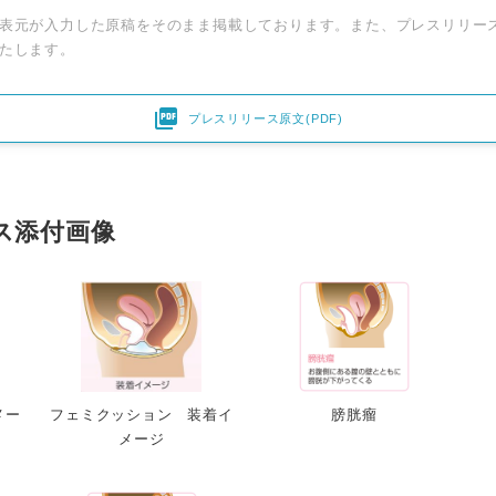
表元が入力した原稿をそのまま掲載しております。また、プレスリリー
English
たします。

プレスリリース原文(PDF)
ス添付画像
メー
フェミクッション 装着イ
膀胱瘤
メージ