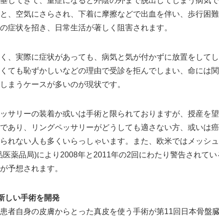
垂してきて、重症になると外陰の外まで脱出してしまう病気で
と、空気にさらされ、下着に摩擦などで出血を伴い、歩行困難
の症状を招き、日常生活が著しく阻害されます。
く、実際に症状があっても、病気と気が付かずに放置をしてし
くても恥ずかしいなどの理由で受診を拒んでしまい、命には関
しまうケースが多いのが現状です。
ッサリーの装着か或いは手術と限られておりますが、授産を望
であり、リングペッサリーがどうしても適さない方、或いは癌
られない人も多くいらっしゃいます。また、欧米ではメッシュ
品医薬品局)により2008年と2011年の2回にわたり警告されて
が予想されます。
新しい手術を開発
患者自身の皮膚からとった真皮を使う手術が第11回日本骨盤