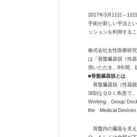
2017年3月11日～
手術が新しい手法とい
ッションを利用する
株式会社女性医療研究
は「骨盤臓器脱（性器
用いただき、8年間、
■骨盤臓器脱とは
骨盤臓器脱（性器脱=
深刻なＱＯＬ疾患で、その罹
Working Group: Docket
the Medical Devic
骨盤内の臓器を支え