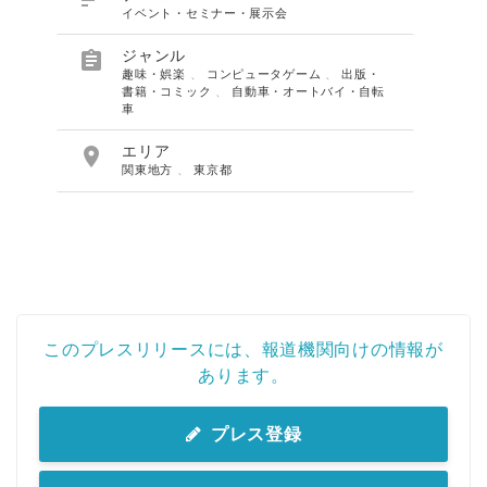

イベント・セミナー・展示会

ジャンル
趣味・娯楽
、
コンピュータゲーム
、
出版・
書籍・コミック
、
自動車・オートバイ・自転
車

エリア
関東地方
、
東京都
このプレスリリースには、報道機関向けの情報が
あります。
プレス登録