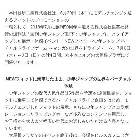
本田技研工業株式会社は、6月29日（木）にモデルチェンジを迎
えるフィットのプロモーションの
一環として、2018年7月に創刊50周年を迎える株式会社集英社発
行の週刊誌「週刊少年ジャンプ(以下：少年ジャンプ)」 とタイア
ップした展示・体感イベント「NEWフィット×少年ジャンプ バー
チャルドライブゲーム ～マンガの世界をドライブ～」を、7月6日
（木）～9日（日）の計4日間、六本木ヒルズの大屋根プラザにて
開催いたします。
NEWフィットに乗車したまま、少年ジャンプの世界をバーチャル
体験
少年ジャンプの歴代人気作品(15作品を予定)の原画世界を、フィ
ットに乗車して体感できるバーチャルドライブ企画をはじめ、モ
デルチェンジしたフィットの展示、さらに少年ジャンプとコラボ
レーションしたラッピングカーなど多彩なコンテンツを用意し、
お子様から大人まで幅広い世代にお楽しみいただける内容となっ
ています。
大屋根プラザでのイベント終了後は、会場をヒルズカフェ（六