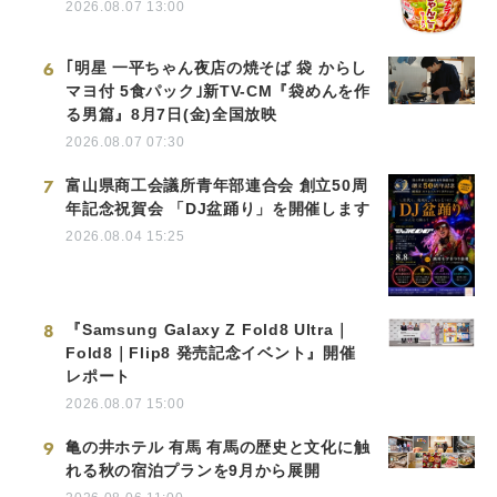
2026.08.07 13:00
6
｢明星 一平ちゃん夜店の焼そば 袋 からし
マヨ付 5食パック｣新TV-CM『袋めんを作
る男篇』8月7日(金)全国放映
2026.08.07 07:30
7
富山県商工会議所青年部連合会 創立50周
年記念祝賀会 「DJ盆踊り」を開催します
2026.08.04 15:25
8
『Samsung Galaxy Z Fold8 Ultra｜
Fold8｜Flip8 発売記念イベント』開催
レポート
2026.08.07 15:00
9
亀の井ホテル 有馬 有馬の歴史と文化に触
れる秋の宿泊プランを9月から展開