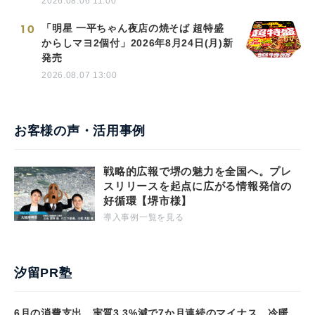
2026.08.06 11:00
10
「明星 一平ちゃん夜店の焼そば 超特盛
からしマヨ2個付」2026年8月24日(月)新
発売
2026.08.07 13:00
お客様の声・活用事例
戦略的広報で堺の魅力を全国へ。プレ
スリリースを起点に広がる情報発信の
好循環【堺市様】
導入事例一覧を見る
汐留PR塾
6月の消費支出、実質3.3%減で7か月連続のマイナス 冷暖