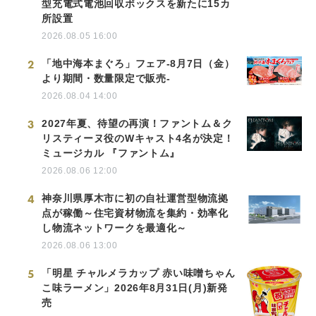
型充電式電池回収ボックスを新たに15カ
所設置
2026.08.05 16:00
2
「地中海本まぐろ」フェア-8月7日（金）
より期間・数量限定で販売-
2026.08.04 14:00
3
2027年夏、待望の再演！ファントム＆ク
リスティーヌ役のWキャスト4名が決定！
ミュージカル 『ファントム』
2026.08.06 12:00
4
神奈川県厚木市に初の自社運営型物流拠
点が稼働～住宅資材物流を集約・効率化
し物流ネットワークを最適化～
2026.08.06 13:00
5
「明星 チャルメラカップ 赤い味噌ちゃん
こ味ラーメン」2026年8月31日(月)新発
売