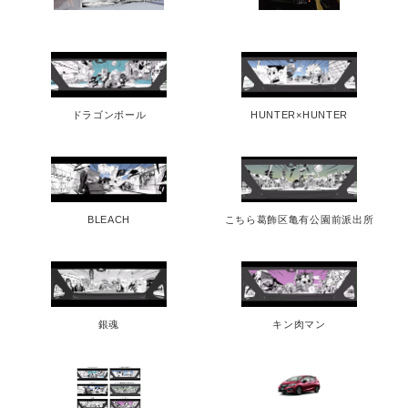
ドラゴンボール
HUNTER×HUNTER
BLEACH
こちら葛飾区亀有公園前派出所
銀魂
キン肉マン