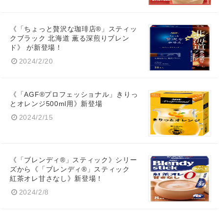
《「ちょっと贅沢な珈琲店®」スティッ
クブラック 北海道 薫る深煎りブレン
ド》 が新登場！
2024/2/20
《「AGF®プロフェッショナル」きりっ
とオレンジ500ml用》新登場
2024/2/15
《「ブレンディ®」スティック》シリー
ズから《「ブレンディ®」スティック
紅茶オレ甘さなし》新登場！
2024/2/8