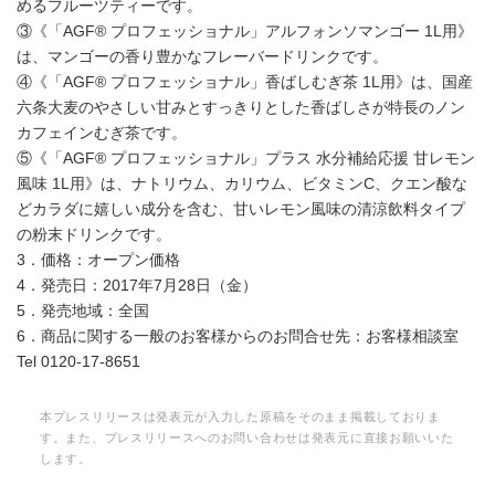
めるフルーツティーです。
③《「AGF® プロフェッショナル」アルフォンソマンゴー 1L用》
は、マンゴーの香り豊かなフレーバードリンクです。
④《「AGF® プロフェッショナル」香ばしむぎ茶 1L用》は、国産
六条大麦のやさしい甘みとすっきりとした香ばしさが特長のノン
カフェインむぎ茶です。
⑤《「AGF® プロフェッショナル」プラス 水分補給応援 甘レモン
風味 1L用》は、ナトリウム、カリウム、ビタミンC、クエン酸な
どカラダに嬉しい成分を含む、甘いレモン風味の清涼飲料タイプ
の粉末ドリンクです。
3．価格：オープン価格
4．発売日：2017年7月28日（金）
5．発売地域：全国
6．商品に関する一般のお客様からのお問合せ先：お客様相談室
Tel 0120-17-8651
本プレスリリースは発表元が入力した原稿をそのまま掲載しておりま
す。また、プレスリリースへのお問い合わせは発表元に直接お願いいた
します。