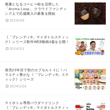
廃棄となるコーヒー粉を活用した
「Aroma Loop」 クラウドファンディ
English
ング上で応援購入の募集を開始
2024/3/8
《「ブレンディ®」マイボトルスティッ
ク》シリーズ新作WEB動画4篇を公開！
2024/3/1
発売23年目で初のカプセルトイに！バ
ラエティ豊かな《「ブレンディ®」ステ
ィック》シリーズ
2024/2/26
マイボトル専用パウダードリンク
《「ブレンディ®」マイボトルスティッ