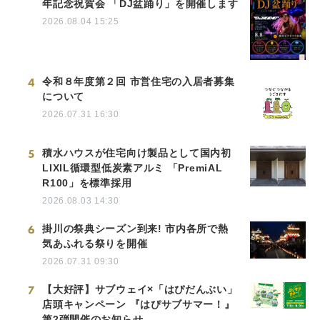
年記念祝賀会 「DJ盆踊り」を開催します
2026.08.04 15:25
4
令和８年度第２回 市営住宅の入居者募集
について
2026.07.31 16:30
5
積水ハウスが住宅向け製品として国内初
LIXIL循環型低炭素アルミ 「PremiAL
R100」を標準採用
2026.08.03 14:30
6
掛川の祭典シーズン到来! 市内各所で熱
気あふれる祭りを開催
2026.07.31 09:30
7
【大好評】サブウェイ×「はぴだんぶい」
店頭キャンペーン 『はぴサブサマー！』
第2弾開催のお知らせ