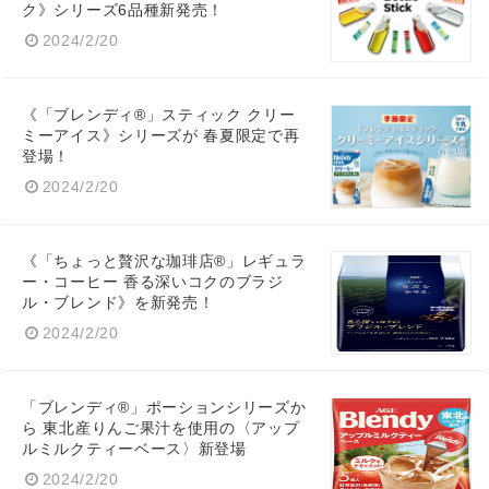
ク》シリーズ6品種新発売！
2024/2/20
《「ブレンディ®」スティック クリー
ミーアイス》シリーズが 春夏限定で再
登場！
2024/2/20
《「ちょっと贅沢な珈琲店®」レギュラ
ー・コーヒー 香る深いコクのブラジ
ル・ブレンド》を新発売！
2024/2/20
「ブレンディ®」ポーションシリーズか
ら 東北産りんご果汁を使用の〈アップ
ルミルクティーベース〉新登場
2024/2/20