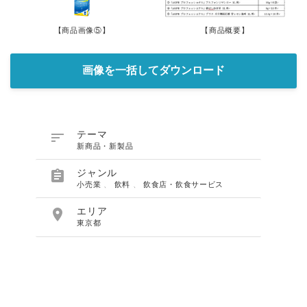
【商品画像⑤】
【商品概要】
画像を一括してダウンロード

テーマ
新商品・新製品

ジャンル
小売業
、
飲料
、
飲食店・飲食サービス

エリア
東京都