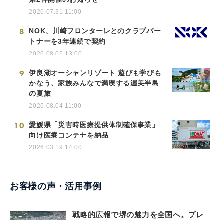
2026.07.31 11:00
8
NOK、川崎フロンターレとのクラブパー
トナーを3年連続で契約
2026.08.05 13:00
9
伊良湖オーシャンリゾート 遊びも学びも
かなう、家族みんなで満喫する渥美半島
の夏旅
2026.08.04 11:00
10
愛媛県「災害時医療提供体制確保事業」
向け医療コンテナを納品
2026.03.19 14:00
お客様の声・活用事例
戦略的広報で堺の魅力を全国へ。プレ