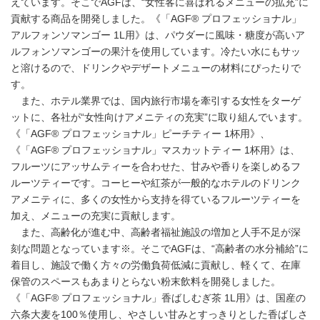
えています。そこでAGFは、“女性客に喜ばれるメニューの拡充”に
貢献する商品を開発しました。《「AGF® プロフェッショナル」
アルフォンソマンゴー 1L用》は、パウダーに風味・糖度が高いア
ルフォンソマンゴーの果汁を使用しています。冷たい水にもサッ
と溶けるので、ドリンクやデザートメニューの材料にぴったりで
す。
また、ホテル業界では、国内旅行市場を牽引する女性をターゲ
ットに、各社が“女性向けアメニティの充実”に取り組んでいます。
《「AGF® プロフェッショナル」ピーチティー 1杯用》、
《「AGF® プロフェッショナル」マスカットティー 1杯用》は、
フルーツにアッサムティーを合わせた、甘みや香りを楽しめるフ
ルーツティーです。コーヒーや紅茶が一般的なホテルのドリンク
アメニティに、多くの女性から支持を得ているフルーツティーを
加え、メニューの充実に貢献します。
また、高齢化が進む中、高齢者福祉施設の増加と人手不足が深
刻な問題となっています※。そこでAGFは、“高齢者の水分補給”に
着目し、施設で働く方々の労働負荷低減に貢献し、軽くて、在庫
保管のスペースもあまりとらない粉末飲料を開発しました。
《「AGF® プロフェッショナル」香ばしむぎ茶 1L用》は、国産の
六条大麦を100％使用し、やさしい甘みとすっきりとした香ばしさ